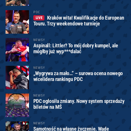
PDC
Kraków wita! Kwalifikacje do European
LIVE
Touru. Trzy weekendowe turnieje
NEWSY
Aspinall: Littler? To mój dobry kumpel, ale
mógłby już wyp***dalać
NEWSY
„Wygrywa za mało…” – surowa ocena nowego
wicelidera rankingu PDC
NEWSY
PDC ogłosiła zmiany. Nowy system sprzedaży
biletów na MŚ
NEWSY
Samotność na własne życzenie. Wade