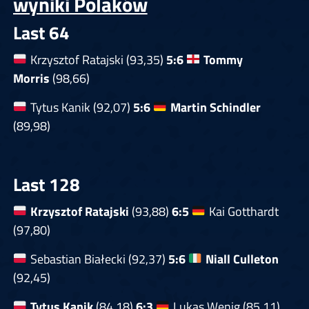
wyniki Polaków
Last 64
Krzysztof Ratajski (93,35)
5:6
Tommy
Morris
(98,66)
Tytus Kanik (92,07)
5:6
Martin Schindler
(89,98)
Last 128
Krzysztof Ratajski
(93,88)
6:5
Kai Gotthardt
(97,80)
Sebastian Białecki (92,37)
5:6
Niall Culleton
(92,45)
Tytus Kanik
(84,18)
6:3
Lukas Wenig (85,11)