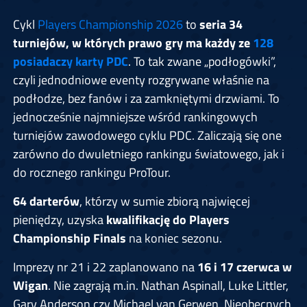
Cykl
Players Championship 2026
to
seria 34
turniejów, w których prawo gry ma każdy ze
128
posiadaczy karty PDC
. To tak zwane „podłogówki”,
czyli jednodniowe eventy rozgrywane właśnie na
podłodze, bez fanów i za zamkniętymi drzwiami. To
jednocześnie najmniejsze wśród rankingowych
turniejów zawodowego cyklu PDC. Zaliczają się one
zarówno do dwuletniego rankingu światowego, jak i
do rocznego rankingu ProTour.
64 darterów
, którzy w sumie zbiorą najwięcej
pieniędzy, uzyska
kwalifikację do Players
Championship Finals
na koniec sezonu.
Imprezy nr 21 i 22 zaplanowano na
16 i 17 czerwca w
Wigan
. Nie zagrają m.in. Nathan Aspinall, Luke Littler,
Gary Anderson czy Michael van Gerwen. Nieobecnych