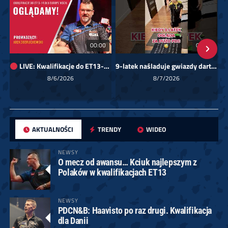
00:00
01:08
LIVE: Kwalifikacje do ET13-14 dla Europy Wschodniej
9-latek naśladuje gwiazdy darta!
Sk
8/6/2026
8/7/2026
AKTUALNOŚCI
TRENDY
WIDEO
NEWSY
O mecz od awansu… Kciuk najlepszym z
Polaków w kwalifikacjach ET13
NEWSY
PDCN&B: Haavisto po raz drugi. Kwalifikacja
dla Danii