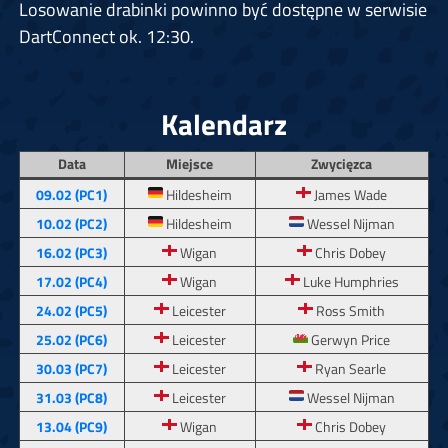
Losowanie drabinki powinno być dostępne w serwisie
DartConnect ok. 12:30.
Kalendarz
Data
Miejsce
Zwycięzca
09.02 (PC1)
Hildesheim
James Wade
10.02 (PC2)
Hildesheim
Wessel Nijman
16.02 (PC3)
Wigan
Chris Dobey
17.02 (PC4)
Wigan
Luke Humphries
24.02 (PC5)
Leicester
Ross Smith
25.02 (PC6)
Leicester
Gerwyn Price
30.03 (PC7)
Leicester
Ryan Searle
31.03 (PC8)
Leicester
Wessel Nijman
13.04 (PC9)
Wigan
Chris Dobey