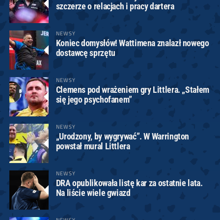
szczerze o relacjach i pracy dartera
NEWSY
Koniec domysłów! Wattimena znalazł nowego
dostawcę sprzętu
NEWSY
Clemens pod wrażeniem gry Littlera. „Stałem
się jego psychofanem”
NEWSY
„Urodzony, by wygrywać”. W Warrington
powstał mural Littlera
NEWSY
DRA opublikowała listę kar za ostatnie lata.
Na liście wiele gwiazd
NEWSY