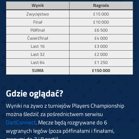
Wynik
Nagroda
Zwycięstwo
£15 000
Finał
£10 000
Półfinał
£6 500
Ćwierćfinał
£4 000
Last 16
£3 000
Last 32
£2 000
Last 64
£1 250
SUMA
£150 000
Gdzie oglądać?
Wyniki na żywo z turniejów Players Championship
można śledzić za pośrednictwem serwisu
DartConnect
. Mecze będą rozgrywane do 6
wygranych legów (poza półfinałami i finałami,
granymi do 7 i 8 partii).