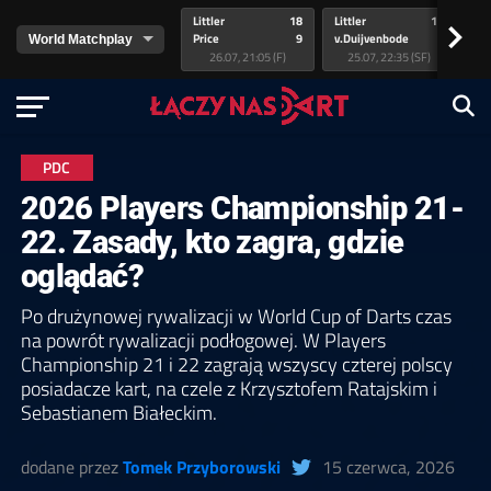
Littler
18
Littler
17
Pr
>
Price
9
v.Duijvenbode
5
va
26.07, 21:05 (F)
25.07, 22:35 (SF)
PDC
2026 Players Championship 21-
22. Zasady, kto zagra, gdzie
oglądać?
Po drużynowej rywalizacji w World Cup of Darts czas
na powrót rywalizacji podłogowej. W Players
Championship 21 i 22 zagrają wszyscy czterej polscy
posiadacze kart, na czele z Krzysztofem Ratajskim i
Sebastianem Białeckim.
dodane przez
Tomek Przyborowski
15 czerwca, 2026