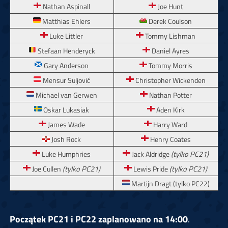
Nathan Aspinall
Joe Hunt
Matthias Ehlers
Derek Coulson
Luke Littler
Tommy Lishman
Stefaan Henderyck
Daniel Ayres
Gary Anderson
Tommy Morris
Mensur Suljović
Christopher Wickenden
Michael van Gerwen
Nathan Potter
Oskar Lukasiak
Aden Kirk
James Wade
Harry Ward
Josh Rock
Henry Coates
Luke Humphries
Jack Aldridge
(tylko PC21)
Joe Cullen
(tylko PC21)
Lewis Pride
(tylko PC21)
Martijn Dragt (tylko PC22)
Początek PC21 i PC22 zaplanowano na 14:00
.