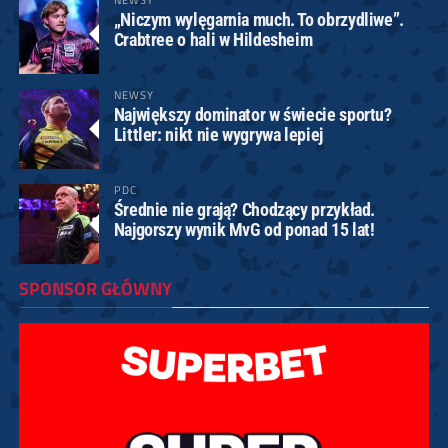
„Niczym wylęgarnia much. To obrzydliwe”.
Crabtree o hali w Hildesheim
NEWSY
Największy dominator w świecie sportu?
Littler: nikt nie wygrywa lepiej
PDC
Średnie nie grają? Chodzący przykład.
Najgorszy wynik MvG od ponad 15 lat!
SPONSOR GŁÓWNY