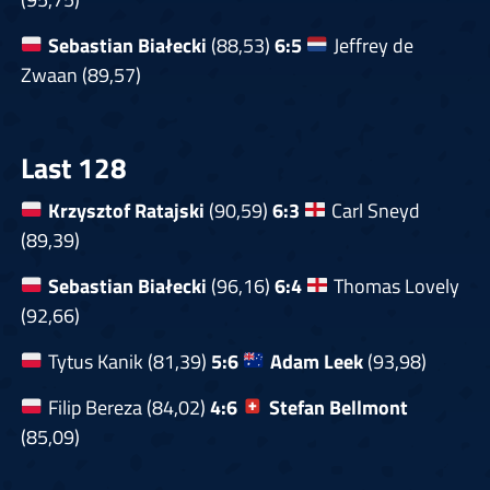
Sebastian Białecki
(88,53)
6:5
Jeffrey de
Zwaan (89,57)
Last 128
Krzysztof Ratajski
(90,59)
6:3
Carl Sneyd
(89,39)
Sebastian Białecki
(96,16)
6:4
Thomas Lovely
(92,66)
Tytus Kanik (81,39)
5:6
Adam Leek
(93,98)
Filip Bereza (84,02)
4:6
Stefan Bellmont
(85,09)