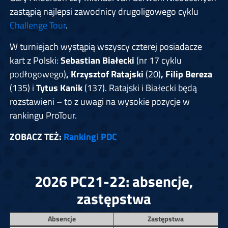
zastąpią najlepsi zawodnicy drugoligowego cyklu
Challenge Tour
.
W turniejach wystąpią wszyscy czterej posiadacze
kart z Polski:
Sebastian Białecki
(nr 17 cyklu
podłogowego)
, Krzysztof Ratajski
(20)
, Filip Bereza
(135) i
Tytus Kanik
(137). Ratajski i Białecki będą
rozstawieni – to z uwagi na wysokie pozycje w
rankingu ProTour.
ZOBACZ TEŻ:
Rankingi PDC
2026 PC21-22: absencje,
zastępstwa
Absencje
Zastępstwa