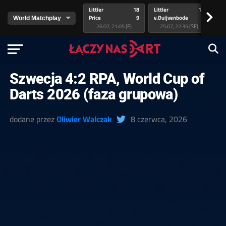
Littler
18
Littler
17
Pr
>
Price
9
v.Duijvenbode
5
va
26.07, 21:05 (F)
25.07, 22:35 (SF)
Szwecja 4:2 RPA, World Cup of
Darts 2026 (faza grupowa)
dodane przez
Oliwier Walczak
8 czerwca, 2026