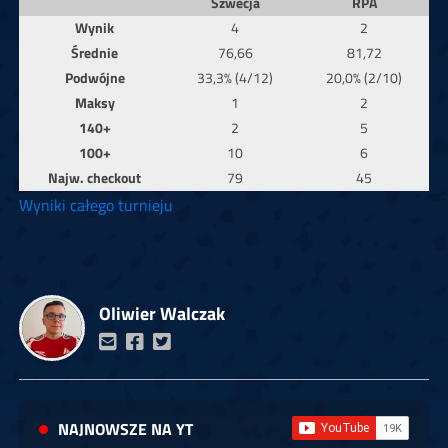
Szwecja
RPA
Wynik
4
2
Średnie
76,66
81,72
Podwójne
33,3% (4/12)
20,0% (2/10)
Maksy
1
2
140+
2
5
100+
10
6
Najw. checkout
79
45
Wyniki całego turnieju
Oliwier Walczak
NAJNOWSZE NA YT