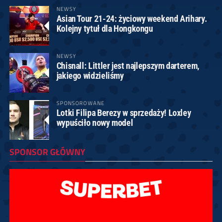
NEWSY
Asian Tour 21-24: życiowy weekend Arihary.
Kolejny tytuł dla Hongkongu
NEWSY
Chisnall: Littler jest najlepszym darterem,
jakiego widzieliśmy
SPONSOROWANE
Lotki Filipa Berezy w sprzedaży! Loxley
wypuściło nowy model
SPONSOR GŁÓWNY