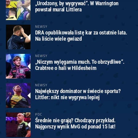
„Urodzony, by wygrywać”. W Warrington
powstał mural Littlera
NEWSY
DRA opublikowała listę kar za ostatnie lata.
Na liście wiele gwiazd
NEWSY
„Niczym wylęgarnia much. To obrzydliwe”.
Crabtree o hali w Hildesheim
NEWSY
Największy dominator w świecie sportu?
Littler: nikt nie wygrywa lepiej
PDC
Średnie nie grają? Chodzący przykład.
Najgorszy wynik MvG od ponad 15 lat!