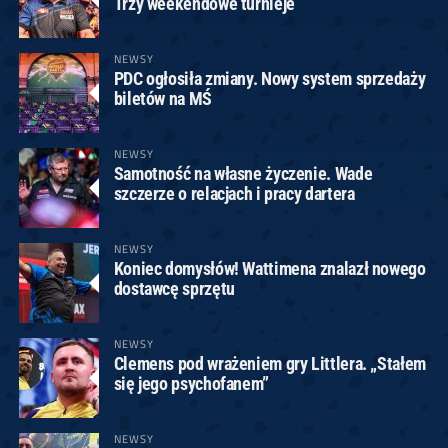
Trzy weekendowe turnieje
NEWSY
PDC ogłosiła zmiany. Nowy system sprzedaży
biletów na MŚ
NEWSY
Samotność na własne życzenie. Wade
szczerze o relacjach i pracy dartera
NEWSY
Koniec domysłów! Wattimena znalazł nowego
dostawcę sprzętu
NEWSY
Clemens pod wrażeniem gry Littlera. „Stałem
się jego psychofanem”
NEWSY