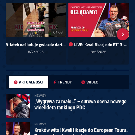
01:08
00:00
9-latek naśladuje gwiazdy darta!
LIVE: Kwalifikacje do ET13-14 dla Europy Wschodniej
Sk
8/7/2026
8/6/2026
AKTUALNOŚCI
TRENDY
WIDEO
NEWSY
„Wygrywa za mało…” – surowa ocena nowego
wicelidera rankingu PDC
NEWSY
Kraków wita! Kwalifikacje do European Touru.