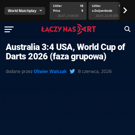
Littler
18
Littler
17
Pr
>
Price
9
v.Duijvenbode
5
va
26.07, 21:05 (F)
25.07, 22:35 (SF)
Australia 3:4 USA, World Cup of
Darts 2026 (faza grupowa)
dodane przez
Oliwier Walczak
8 czerwca, 2026