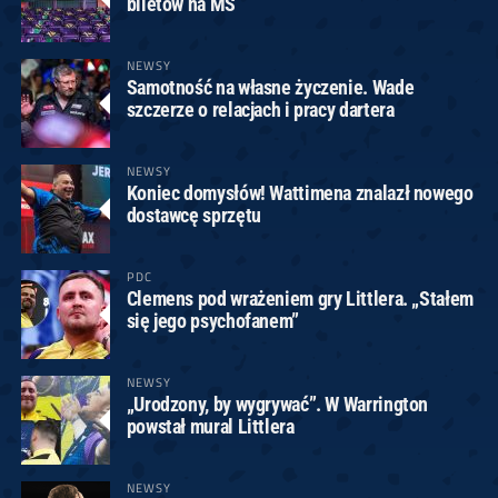
biletów na MŚ
NEWSY
Samotność na własne życzenie. Wade
szczerze o relacjach i pracy dartera
NEWSY
Koniec domysłów! Wattimena znalazł nowego
dostawcę sprzętu
PDC
Clemens pod wrażeniem gry Littlera. „Stałem
się jego psychofanem”
NEWSY
„Urodzony, by wygrywać”. W Warrington
powstał mural Littlera
NEWSY