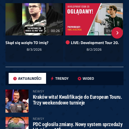
00:26
01:40:24
Skąd się wzięło TO imię?
LIVE: Development Tour 20.
8/3/2026
8/2/2026
AKTUALNOŚCI
TRENDY
WIDEO
NEWSY
Kraków wita! Kwalifikacje do European Touru.
Trzy weekendowe turnieje
NEWSY
PDC ogłosiła zmiany. Nowy system sprzedaży