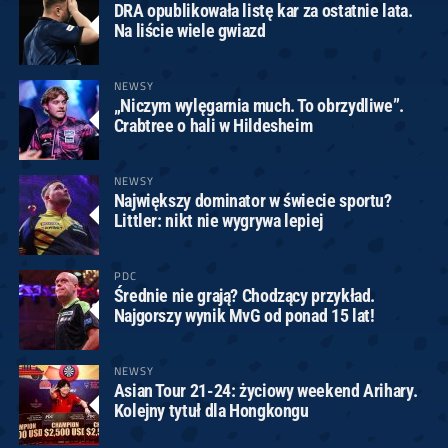
DRA opublikowała listę kar za ostatnie lata.
Na liście wiele gwiazd
NEWSY
„Niczym wylęgarnia much. To obrzydliwe”.
Crabtree o hali w Hildesheim
NEWSY
Największy dominator w świecie sportu?
Littler: nikt nie wygrywa lepiej
PDC
Średnie nie grają? Chodzący przykład.
Najgorszy wynik MvG od ponad 15 lat!
NEWSY
Asian Tour 21-24: życiowy weekend Arihary.
Kolejny tytuł dla Hongkongu