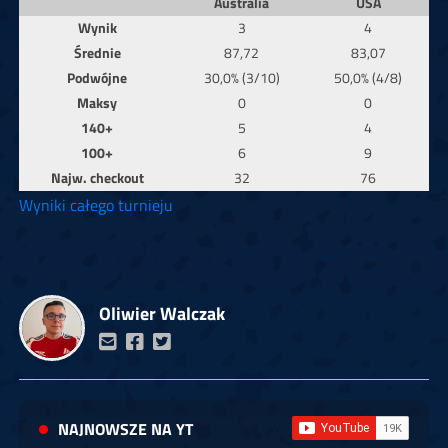
Australia
USA
Wynik
3
4
Średnie
87,72
83,07
Podwójne
30,0% (3/10)
50,0% (4/8)
Maksy
0
0
140+
5
4
100+
6
9
Najw. checkout
32
76
Wyniki całego turnieju
Oliwier Walczak
NAJNOWSZE NA YT