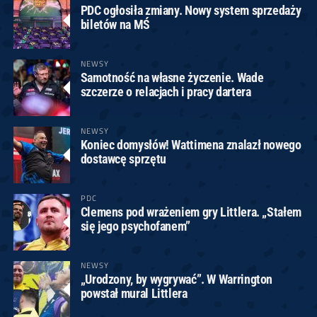
PDC ogłosiła zmiany. Nowy system sprzedaży
biletów na MŚ
NEWSY
Samotność na własne życzenie. Wade
szczerze o relacjach i pracy dartera
NEWSY
Koniec domysłów! Wattimena znalazł nowego
dostawcę sprzętu
PDC
Clemens pod wrażeniem gry Littlera. „Stałem
się jego psychofanem”
NEWSY
„Urodzony, by wygrywać”. W Warrington
powstał mural Littlera