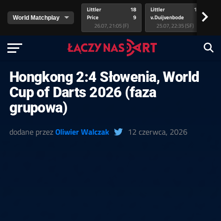
Littler
18
Littler
17
Pr
>
Price
9
v.Duijvenbode
5
va
26.07, 21:05 (F)
25.07, 22:35 (SF)
Hongkong 2:4 Słowenia, World
Cup of Darts 2026 (faza
grupowa)
dodane przez
Oliwier Walczak
12 czerwca, 2026