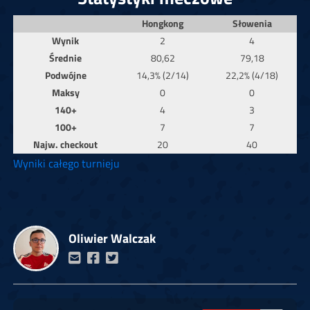
Hongkong
Słowenia
Wynik
2
4
Średnie
80,62
79,18
Podwójne
14,3% (2/14)
22,2% (4/18)
Maksy
0
0
140+
4
3
100+
7
7
Najw. checkout
20
40
Wyniki całego turnieju
Oliwier Walczak