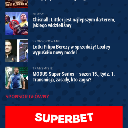
NEWSY
Chisnall: Littler jest najlepszym darterem,
jakiego widzieliśmy
SPONSOROWANE
Lotki Filipa Berezy w sprzedaży! Loxley
wypuściło nowy model
TRANSMISJE
MODUS Super Series – sezon 15., tydz. 1.
Transmisja, zasady, kto zagra?
SPONSOR GŁÓWNY