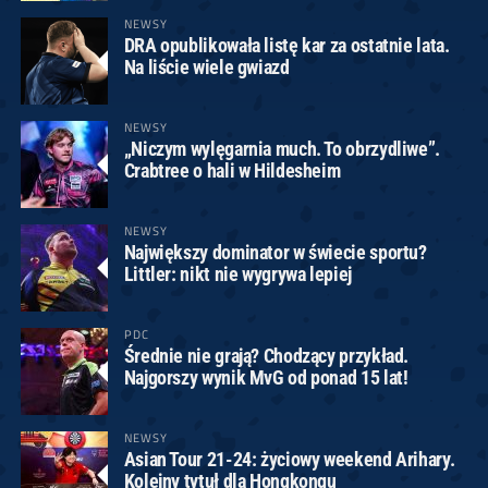
NEWSY
DRA opublikowała listę kar za ostatnie lata.
Na liście wiele gwiazd
NEWSY
„Niczym wylęgarnia much. To obrzydliwe”.
Crabtree o hali w Hildesheim
NEWSY
Największy dominator w świecie sportu?
Littler: nikt nie wygrywa lepiej
PDC
Średnie nie grają? Chodzący przykład.
Najgorszy wynik MvG od ponad 15 lat!
NEWSY
Asian Tour 21-24: życiowy weekend Arihary.
Kolejny tytuł dla Hongkongu