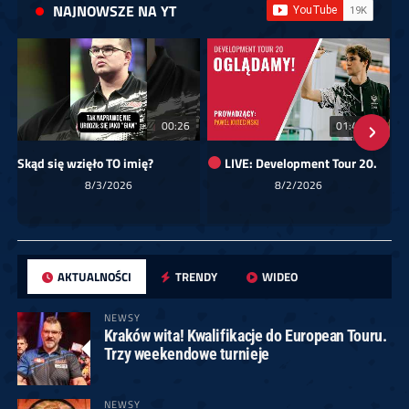
NAJNOWSZE NA YT
00:26
01:40:24
Skąd się wzięło TO imię?
LIVE: Development Tour 20.
8/3/2026
8/2/2026
AKTUALNOŚCI
TRENDY
WIDEO
NEWSY
Kraków wita! Kwalifikacje do European Touru.
Trzy weekendowe turnieje
NEWSY