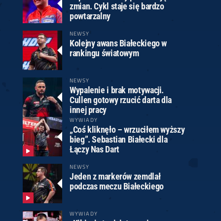
zmian. Cykl staje się bardzo
powtarzalny
NEWSY
Kolejny awans Białeckiego w
rankingu światowym
NEWSY
Wypalenie i brak motywacji.
Cullen gotowy rzucić darta dla
innej pracy
WYWIADY
„Coś kliknęło – wrzuciłem wyższy
bieg”. Sebastian Białecki dla
Łączy Nas Dart
NEWSY
Jeden z markerów zemdlał
podczas meczu Białeckiego
WYWIADY