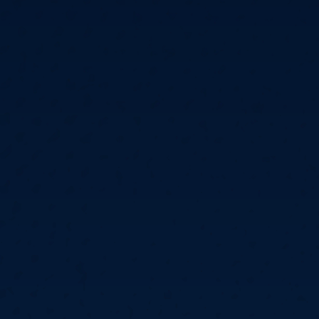
6
Cullen
6
Cross
3
O'Connor
5
Gur
4
Manby
4
Hopp
6
Białecki
6
Kui
)
10.07, 21:00 (R1)
10.07, 20:30 (R1)
10.07, 20:00 (R1)
1
6
Menzies
5
Gilding
5
Vandenbogaerde
2
Sed
1
Schmidt
6
Owen
6
Horvat
6
Grif
)
10.07, 15:00 (R1)
10.07, 14:30 (R1)
10.07, 14:00 (R1)
1