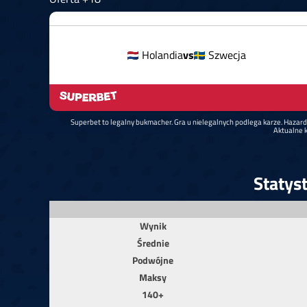
Holandia
vs
Szwecja
Superbet to legalny bukmacher. Gra u nielegalnych podlega karze. Hazar
Aktualne k
Statys
Wynik
Średnie
Podwójne
Maksy
140+