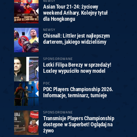
NEWSY
Asian Tour 21-24: życiowy
weekend Arihary. Kolejny tytuł
dla Hongkongu
NEWSY
Chisnall: Littler jest najlepszym
darterem, jakiego widzieliśmy
SPONSOROWANE
Lotki Filipa Berezy w sprzedaży!
Loxley wypuściło nowy model
PDC
PDC Players Championship 2026.
Informacje, terminarz, turnieje
SPONSOROWANE
Transmisje Players Championship
dostępne w Superbet! Oglądaj na
żywo