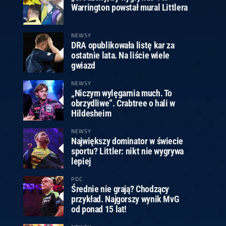
Warrington powstał mural Littlera
NEWSY
DRA opublikowała listę kar za
ostatnie lata. Na liście wiele
gwiazd
NEWSY
„Niczym wylęgarnia much. To
obrzydliwe”. Crabtree o hali w
Hildesheim
NEWSY
Największy dominator w świecie
sportu? Littler: nikt nie wygrywa
lepiej
PDC
Średnie nie grają? Chodzący
przykład. Najgorszy wynik MvG
od ponad 15 lat!