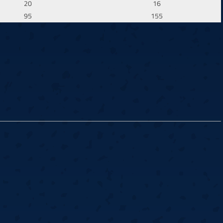
20
16
95
155