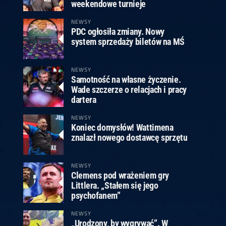
ney
3
Huybrechts
6
v.Duijvenbode
6
weekendowe turnieje
venhoven
6
S. Price
1
v.d.Weerd
3
0.07, 19:30 (R1)
10.07, 19:00 (R1)
10.07, 16:30 (R1)
NEWSY
PDC ogłosiła zmiany. Nowy
lacek
6
Joyce
6
system sprzedaży biletów na MŚ
fin
5
Varila
1
0.07, 13:30 (R1)
10.07, 13:00 (R1)
NEWSY
Samotność na własne życzenie.
Wade szczerze o relacjach i pracy
dartera
NEWSY
Koniec domysłów! Wattimena
znalazł nowego dostawcę sprzętu
NEWSY
Clemens pod wrażeniem gry
Littlera. „Stałem się jego
psychofanem”
NEWSY
„Urodzony, by wygrywać”. W