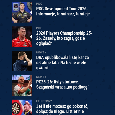
PDC
PDC Development Tour 2026.
Informacje, terminarz, turnieje
PDC
2026 Players Championship 25-
26. Zasady, kto zagra, gdzie
oglądać?
NEWSY
DRA opublikowała listę kar za
ostatnie lata. Na liście wiele
gwiazd
NEWSY
PC25-26: listy startowe.
Szagański wraca „na podłogę”
FELIETONY
Jeśli nie możesz go pokonać,
dołącz do niego. Littler nie