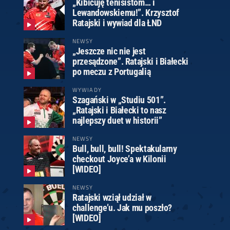
„Kibicuję tenisistom… i
Lewandowskiemu!”. Krzysztof
Ratajski i wywiad dla ŁND
NEWSY
„Jeszcze nic nie jest
przesądzone”. Ratajski i Białecki
po meczu z Portugalią
WYWIADY
Szagański w „Studiu 501”.
„Ratajski i Białecki to nasz
najlepszy duet w historii”
NEWSY
Bull, bull, bull! Spektakularny
checkout Joyce’a w Kilonii
[WIDEO]
NEWSY
Ratajski wziął udział w
challenge’u. Jak mu poszło?
[WIDEO]