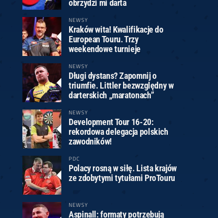
obrzydzi mi darta
NEWSY
Kraków wita! Kwalifikacje do
European Touru. Trzy
weekendowe turnieje
NEWSY
Długi dystans? Zapomnij o
triumfie. Littler bezwzględny w
darterskich „maratonach”
NEWSY
Development Tour 16-20:
rekordowa delegacja polskich
zawodników!
PDC
Polacy rosną w siłę. Lista krajów
ze zdobytymi tytułami ProTouru
NEWSY
Aspinall: formaty potrzebują