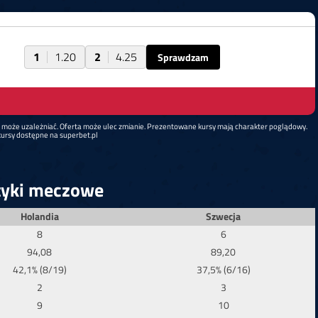
1
1.20
2
4.25
Sprawdzam
d może uzależniać. Oferta może ulec zmianie. Prezentowane kursy mają charakter poglądowy.
ursy dostępne na superbet.pl
tyki meczowe
Holandia
Szwecja
8
6
94,08
89,20
42,1% (8/19)
37,5% (6/16)
2
3
9
10