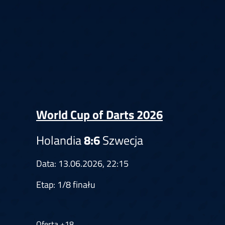
Springer
6
Doets
Labanauskas
2
Gruellich
10.07, 22:00 (R1)
10.07, 21:30 (R1
Wenig
2
Mansell
Brooks
6
Smejda
10.07, 16:00 (R1)
10.07, 15:30 (R1
World Cup of Darts 2026
Holandia
8:6
Szwecja
Data: 13.06.2026, 22:15
Etap: 1/8 finału
Oferta +18