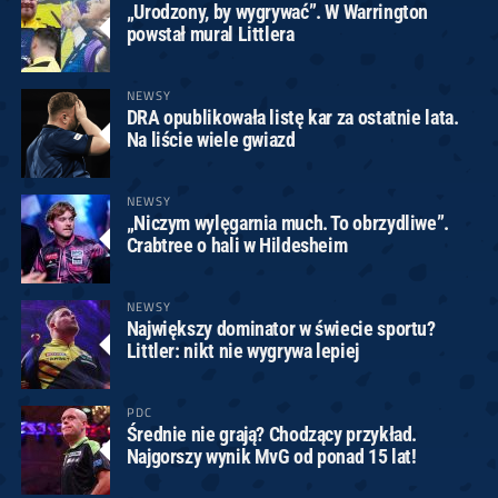
„Urodzony, by wygrywać”. W Warrington
powstał mural Littlera
NEWSY
DRA opublikowała listę kar za ostatnie lata.
Na liście wiele gwiazd
NEWSY
„Niczym wylęgarnia much. To obrzydliwe”.
Crabtree o hali w Hildesheim
NEWSY
Największy dominator w świecie sportu?
Littler: nikt nie wygrywa lepiej
PDC
Średnie nie grają? Chodzący przykład.
Najgorszy wynik MvG od ponad 15 lat!