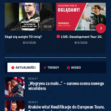
00:26
01:40:24
Skąd się wzięło TO imię?
LIVE: Development Tour 20.
8/3/2026
8/2/2026
AKTUALNOŚCI
TRENDY
WIDEO
NEWSY
„Wygrywa za mało…” – surowa ocena nowego
wicelidera
NEWSY
Kraków wita! Kwalifikacje do European Touru.