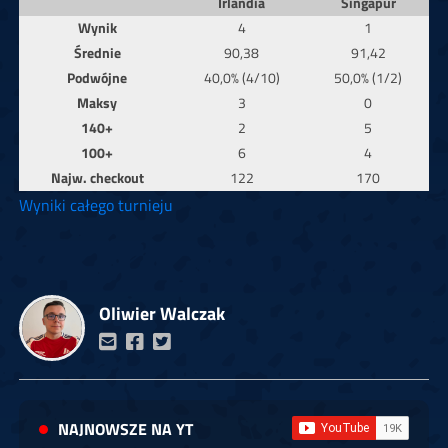
Irlandia
Singapur
Wynik
4
1
Średnie
90,38
91,42
Podwójne
40,0% (4/10)
50,0% (1/2)
Maksy
3
0
140+
2
5
100+
6
4
Najw. checkout
122
170
Wyniki całego turnieju
Oliwier Walczak
NAJNOWSZE NA YT