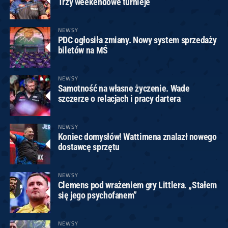
Trzy weekendowe turnieje
NEWSY
PDC ogłosiła zmiany. Nowy system sprzedaży
biletów na MŚ
NEWSY
Samotność na własne życzenie. Wade
szczerze o relacjach i pracy dartera
NEWSY
Koniec domysłów! Wattimena znalazł nowego
dostawcę sprzętu
NEWSY
Clemens pod wrażeniem gry Littlera. „Stałem
się jego psychofanem”
NEWSY