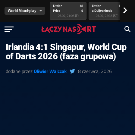
Littler
18
Littler
17
Pr
>
Price
9
v.Duijvenbode
5
va
26.07, 21:05 (F)
25.07, 22:35 (SF)
Irlandia 4:1 Singapur, World Cup
of Darts 2026 (faza grupowa)
dodane przez
Oliwier Walczak
8 czerwca, 2026