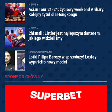
NEWSY
Asian Tour 21-24: życiowy weekend Arihary.
Kolejny tytuł dla Hongkongu
NEWSY
Chisnall: Littler jest najlepszym darterem,
jakiego widzieliśmy
SPONSOROWANE
Lotki Filipa Berezy w sprzedaży! Loxley
wypuściło nowy model
SPONSOR GŁÓWNY