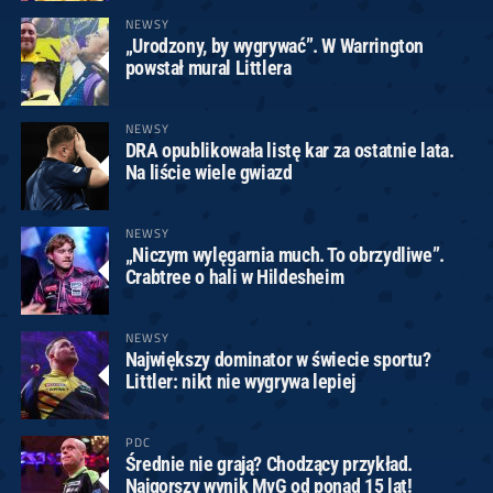
NEWSY
„Urodzony, by wygrywać”. W Warrington
powstał mural Littlera
NEWSY
DRA opublikowała listę kar za ostatnie lata.
Na liście wiele gwiazd
NEWSY
„Niczym wylęgarnia much. To obrzydliwe”.
Crabtree o hali w Hildesheim
NEWSY
Największy dominator w świecie sportu?
Littler: nikt nie wygrywa lepiej
PDC
Średnie nie grają? Chodzący przykład.
Najgorszy wynik MvG od ponad 15 lat!