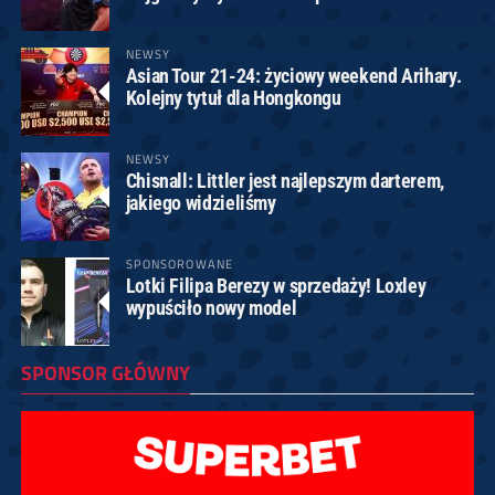
NEWSY
Asian Tour 21-24: życiowy weekend Arihary.
Kolejny tytuł dla Hongkongu
NEWSY
Chisnall: Littler jest najlepszym darterem,
jakiego widzieliśmy
SPONSOROWANE
Lotki Filipa Berezy w sprzedaży! Loxley
wypuściło nowy model
SPONSOR GŁÓWNY