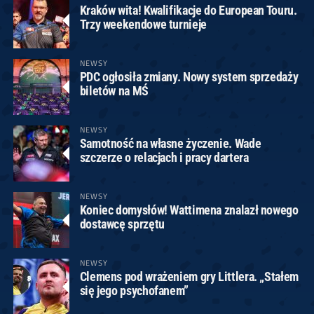
Kraków wita! Kwalifikacje do European Touru.
Trzy weekendowe turnieje
NEWSY
PDC ogłosiła zmiany. Nowy system sprzedaży
biletów na MŚ
NEWSY
Samotność na własne życzenie. Wade
szczerze o relacjach i pracy dartera
NEWSY
Koniec domysłów! Wattimena znalazł nowego
dostawcę sprzętu
NEWSY
Clemens pod wrażeniem gry Littlera. „Stałem
się jego psychofanem”