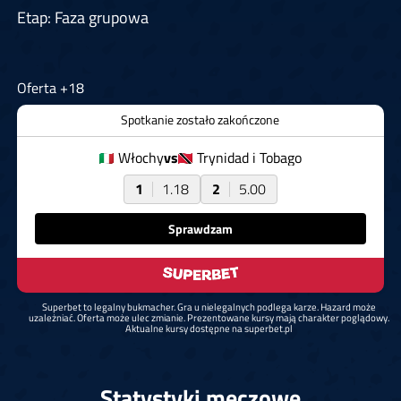
Etap: Faza grupowa
Oferta +18
Spotkanie zostało zakończone
Włochy
vs
Trynidad i Tobago
1
1.18
2
5.00
Sprawdzam
Superbet to legalny bukmacher. Gra u nielegalnych podlega karze. Hazard może
uzależniać. Oferta może ulec zmianie. Prezentowane kursy mają charakter poglądowy.
Aktualne kursy dostępne na superbet.pl
Statystyki meczowe