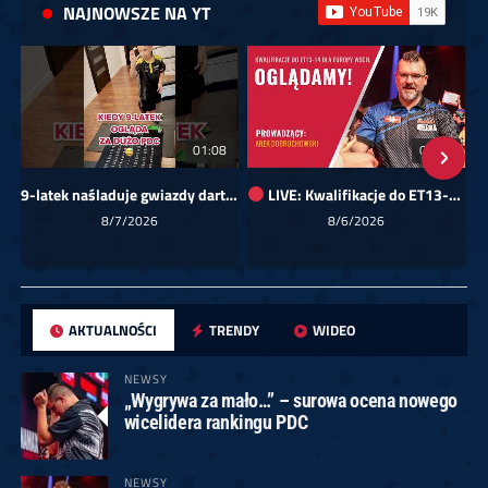
NAJNOWSZE NA YT
01:08
00:00
9-latek naśladuje gwiazdy darta!
LIVE: Kwalifikacje do ET13-14 dla Europy Wschodniej
Sk
8/7/2026
8/6/2026
AKTUALNOŚCI
TRENDY
WIDEO
NEWSY
„Wygrywa za mało…” – surowa ocena nowego
wicelidera rankingu PDC
NEWSY