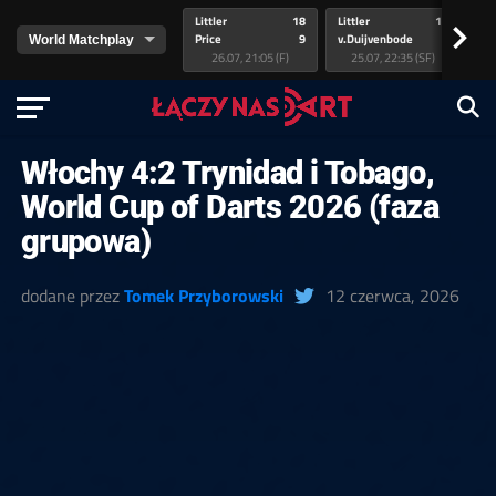
Littler
18
Littler
17
Pr
>
Price
9
v.Duijvenbode
5
va
26.07, 21:05 (F)
25.07, 22:35 (SF)
Włochy 4:2 Trynidad i Tobago,
World Cup of Darts 2026 (faza
grupowa)
dodane przez
Tomek Przyborowski
12 czerwca, 2026