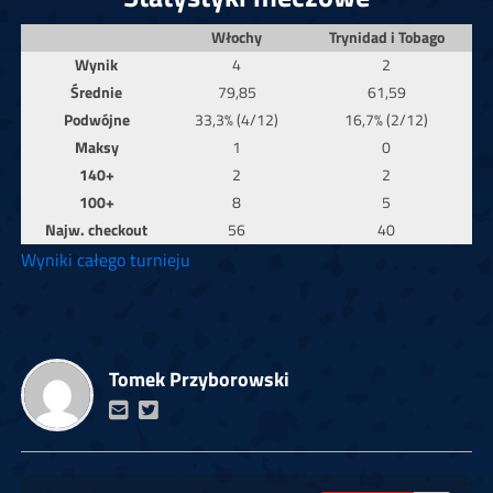
Włochy
Trynidad i Tobago
Wynik
4
2
Średnie
79,85
61,59
Podwójne
33,3% (4/12)
16,7% (2/12)
Maksy
1
0
140+
2
2
100+
8
5
Najw. checkout
56
40
Wyniki całego turnieju
Tomek Przyborowski