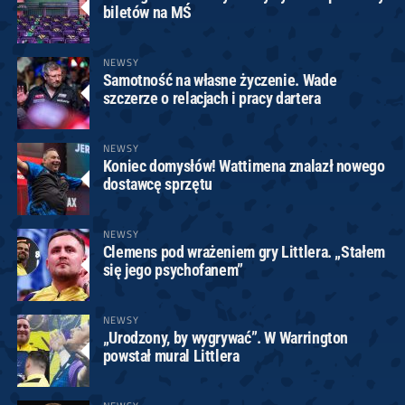
biletów na MŚ
NEWSY
Samotność na własne życzenie. Wade
szczerze o relacjach i pracy dartera
NEWSY
Koniec domysłów! Wattimena znalazł nowego
dostawcę sprzętu
NEWSY
Clemens pod wrażeniem gry Littlera. „Stałem
się jego psychofanem”
NEWSY
„Urodzony, by wygrywać”. W Warrington
powstał mural Littlera