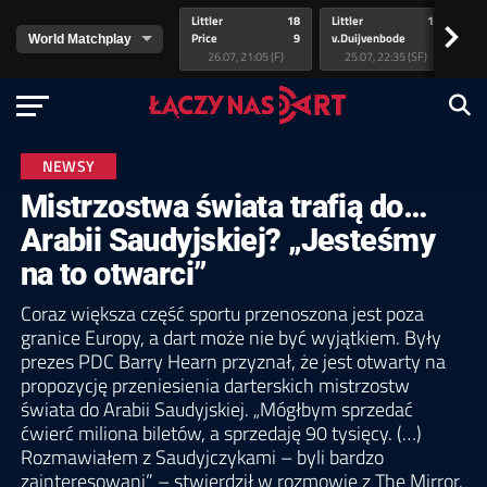
Littler
18
Littler
17
Pr
>
Price
9
v.Duijvenbode
5
va
26.07, 21:05 (F)
25.07, 22:35 (SF)
NEWSY
Mistrzostwa świata trafią do…
Arabii Saudyjskiej? „Jesteśmy
na to otwarci”
Coraz większa część sportu przenoszona jest poza
granice Europy, a dart może nie być wyjątkiem. Były
prezes PDC Barry Hearn przyznał, że jest otwarty na
propozycję przeniesienia darterskich mistrzostw
świata do Arabii Saudyjskiej. „Mógłbym sprzedać
ćwierć miliona biletów, a sprzedaję 90 tysięcy. (…)
Rozmawiałem z Saudyjczykami – byli bardzo
zainteresowani” – stwierdził w rozmowie z The Mirror.