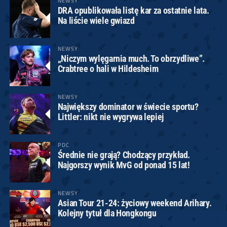
NEWSY
DRA opublikowała listę kar za ostatnie lata.
Na liście wiele gwiazd
NEWSY
„Niczym wylęgarnia much. To obrzydliwe”.
Crabtree o hali w Hildesheim
NEWSY
Największy dominator w świecie sportu?
Littler: nikt nie wygrywa lepiej
PDC
Średnie nie grają? Chodzący przykład.
Najgorszy wynik MvG od ponad 15 lat!
NEWSY
Asian Tour 21-24: życiowy weekend Arihary.
Kolejny tytuł dla Hongkongu