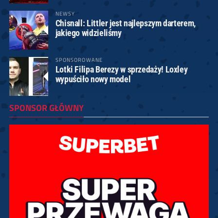
NEWSY
Chisnall: Littler jest najlepszym darterem,
jakiego widzieliśmy
SPONSOROWANE
Lotki Filipa Berezy w sprzedaży! Loxley
wypuściło nowy model
SPONSOR GŁÓWNY