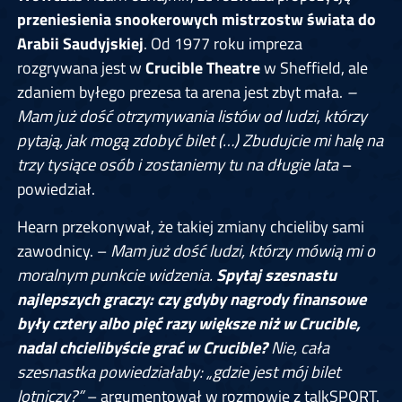
przeniesienia snookerowych mistrzostw świata do
Arabii Saudyjskiej
. Od 1977 roku impreza
rozgrywana jest w
Crucible Theatre
w Sheffield, ale
zdaniem byłego prezesa ta arena jest zbyt mała.
–
Mam już dość otrzymywania listów od ludzi, którzy
pytają, jak mogą zdobyć bilet (…) Zbudujcie mi halę na
trzy tysiące osób i zostaniemy tu na długie lata
–
powiedział.
Hearn przekonywał, że takiej zmiany chcieliby sami
zawodnicy. –
Mam już dość ludzi, którzy mówią mi o
moralnym punkcie widzenia.
Spytaj szesnastu
najlepszych graczy: czy gdyby nagrody finansowe
były cztery albo pięć razy większe niż w Crucible,
nadal chcielibyście grać w Crucible?
Nie, cała
szesnastka powiedziałaby: „gdzie jest mój bilet
lotniczy?”
– argumentował w rozmowie z talkSPORT.