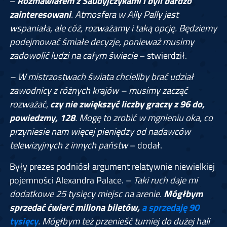
–
Rozmawiałem z Saudyjczykami i byli bardzo
zainteresowani
. Atmosfera w Ally Pally jest
wspaniała, ale cóż, rozważamy i taką opcję.
Będziemy
podejmować śmiałe decyzje, ponieważ musimy
zadowolić ludzi na całym świecie
– stwierdził.
– W mistrzostwach świata chcieliby brać udział
zawodnicy z różnych krajów – musimy zacząć
rozważać,
czy nie zwiększyć liczby graczy z 96 do,
powiedzmy, 128
. Mogę to zrobić w mgnieniu oka, co
przyniesie nam więcej pieniędzy od nadawców
telewizyjnych z innych państw
– dodał.
Były prezes podniósł argument relatywnie niewielkiej
pojemności Alexandra Palace. –
Taki ruch daje mi
dodatkowe 25 tysięcy miejsc na arenie.
Mógłbym
sprzedać ćwierć miliona biletów,
a sprzedaję 90
tysięcy
. Mógłbym też przenieść turniej do dużej hali