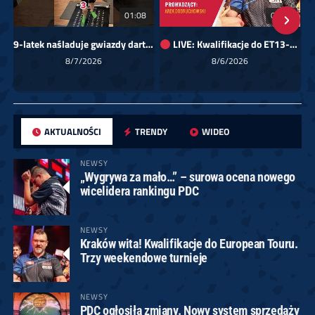
01:08
00:00
9-latek naśladuje gwiazdy darta!
LIVE: Kwalifikacje do ET13-14 dla Europy Wschodniej
Sk
8/7/2026
8/6/2026
AKTUALNOŚCI
TRENDY
WIDEO
NEWSY
„Wygrywa za mało…” – surowa ocena nowego
wicelidera rankingu PDC
NEWSY
Kraków wita! Kwalifikacje do European Touru.
Trzy weekendowe turnieje
NEWSY
PDC ogłosiła zmiany. Nowy system sprzedaży