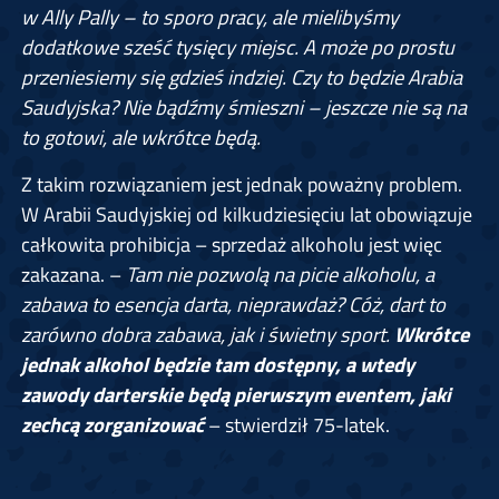
w Ally Pally – to sporo pracy, ale mielibyśmy
dodatkowe sześć tysięcy miejsc. A może po prostu
przeniesiemy się gdzieś indziej. Czy to będzie Arabia
Saudyjska? Nie bądźmy śmieszni – jeszcze nie są na
to gotowi, ale wkrótce będą.
Z takim rozwiązaniem jest jednak poważny problem.
W Arabii Saudyjskiej od kilkudziesięciu lat obowiązuje
całkowita prohibicja – sprzedaż alkoholu jest więc
zakazana. –
Tam nie pozwolą na picie alkoholu, a
zabawa to esencja darta, nieprawdaż? Cóż, dart to
zarówno dobra zabawa, jak i świetny sport.
Wkrótce
jednak alkohol będzie tam dostępny, a wtedy
zawody darterskie będą pierwszym eventem, jaki
zechcą zorganizować
– stwierdził 75-latek.