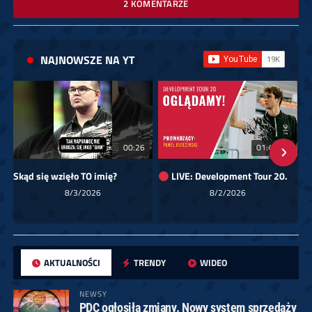
2 KOMENTARZE
NAJNOWSZE NA YT
00:26
01:40:24
Skąd się wzięło TO imię?
LIVE: Development Tour 20.
8/3/2026
8/2/2026
AKTUALNOŚCI
TRENDY
WIDEO
NEWSY
PDC ogłosiła zmiany. Nowy system sprzedaży