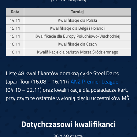
Data
Turniej
14.11
Kwalifikacje dla Polski
15.11
Kwalifikacje dla Belgii i Holandii
15.11
Kwalifikacje dla Europy Południowo-Wschodniej
16.11
Kwalifikacje dla Czech
16.11
Kwalifikacje dla państw Morza Śródziemnego
Listę 48 kwalifikantów domkną cykle Steel Darts
Japan Tour (16.08 – 16.11) i
ANZ Premier League
(04.10 – 22.11) oraz kwalifikacje dla posiadaczy kart,
przy czym te ostatnie wyłonią pięciu uczestników MŚ.
Dotychczasowi kwalifikanci
36 z 48 graczy