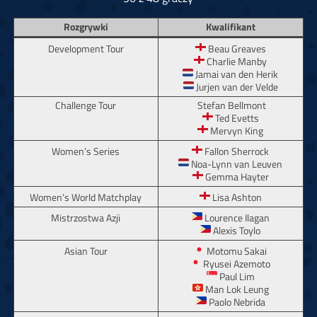
Rozgrywki
Kwalifikant
Development Tour
Beau Greaves
Charlie Manby
Jamai van den Herik
Jurjen van der Velde
Challenge Tour
Stefan Bellmont
Ted Evetts
Mervyn King
Women’s Series
Fallon Sherrock
Noa-Lynn van Leuven
Gemma Hayter
Women’s World Matchplay
Lisa Ashton
Mistrzostwa Azji
Lourence Ilagan
Alexis Toylo
Asian Tour
Motomu Sakai
Ryusei Azemoto
Paul Lim
Man Lok Leung
Paolo Nebrida