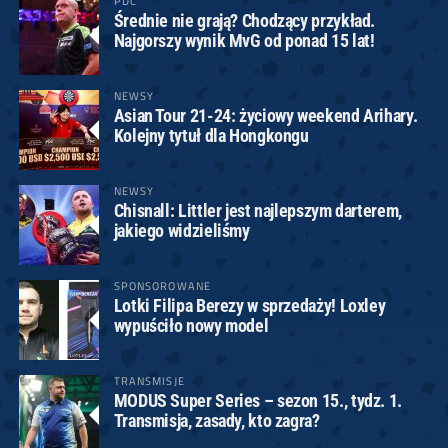
PDC
Średnie nie grają? Chodzący przykład.
Najgorszy wynik MvG od ponad 15 lat!
NEWSY
Asian Tour 21-24: życiowy weekend Arihary.
Kolejny tytuł dla Hongkongu
NEWSY
Chisnall: Littler jest najlepszym darterem,
jakiego widzieliśmy
SPONSOROWANE
Lotki Filipa Berezy w sprzedaży! Loxley
wypuściło nowy model
TRANSMISJE
MODUS Super Series – sezon 15., tydz. 1.
Transmisja, zasady, kto zagra?