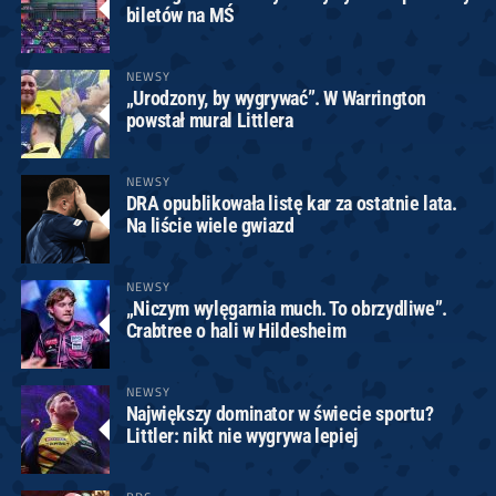
biletów na MŚ
NEWSY
„Urodzony, by wygrywać”. W Warrington
powstał mural Littlera
NEWSY
DRA opublikowała listę kar za ostatnie lata.
Na liście wiele gwiazd
NEWSY
„Niczym wylęgarnia much. To obrzydliwe”.
Crabtree o hali w Hildesheim
NEWSY
Największy dominator w świecie sportu?
Littler: nikt nie wygrywa lepiej