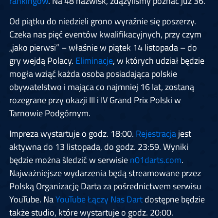
rankingów
. Na 48 nazwisk, zdążyliśmy poznać już 36.
Od piątku do niedzieli grono wyraźnie się poszerzy.
Czeka nas pięć eventów kwalifikacyjnych, przy czym
„jako pierwsi” – właśnie w piątek 14 listopada – do
gry wejdą Polacy.
Eliminacje
, w których udział będzie
mogła wziąć każda osoba posiadająca polskie
obywatelstwo i mająca co najmniej 16 lat, zostaną
rozegrane przy okazji III i IV Grand Prix Polski w
Tarnowie Podgórnym.
Impreza wystartuje o godz. 18:00.
Rejestracja
jest
aktywna do 13 listopada, do godz. 23:59. Wyniki
będzie można śledzić w serwisie
n01darts.com
.
Najważniejsze wydarzenia będą streamowane przez
Polską Organizację Darta za pośrednictwem serwisu
YouTube. Na
YouTube Łączy Nas Dart
dostępne będzie
także studio, które wystartuje o godz. 20:00.