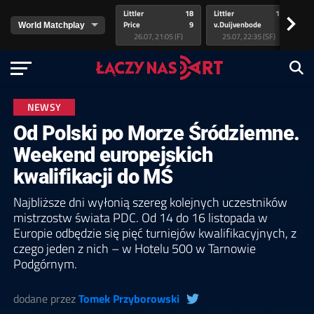
Littler
18
Littler
17
Pr
>
Price
9
v.Duijvenbode
5
va
26.07, 21:05 (F)
25.07, 22:35 (SF)
NEWSY
Od Polski po Morze Śródziemne.
Weekend europejskich
kwalifikacji do MŚ
Najbliższe dni wyłonią szereg kolejnych uczestników
mistrzostw świata PDC. Od 14 do 16 listopada w
Europie odbędzie się pięć turniejów kwalifikacyjnych, z
czego jeden z nich – w Hotelu 500 w Tarnowie
Podgórnym.
dodane przez
Tomek Przyborowski