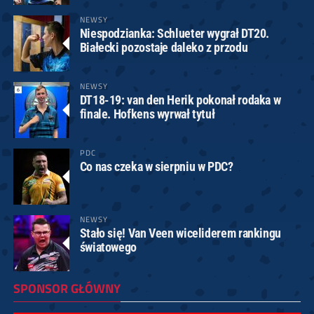
NEWSY
Niespodzianka: Schlueter wygrał DT20.
Białecki pozostaje daleko z przodu
NEWSY
DT18-19: van den Herik pokonał rodaka w
finale. Hofkens wyrwał tytuł
PDC
Co nas czeka w sierpniu w PDC?
NEWSY
Stało się! Van Veen wiceliderem rankingu
światowego
SPONSOR GŁÓWNY