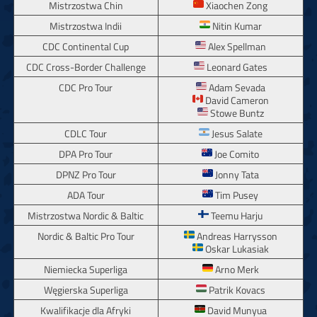
Mistrzostwa Chin
Xiaochen Zong
Mistrzostwa Indii
Nitin Kumar
CDC Continental Cup
Alex Spellman
CDC Cross-Border Challenge
Leonard Gates
CDC Pro Tour
Adam Sevada
David Cameron
Stowe Buntz
CDLC Tour
Jesus Salate
DPA Pro Tour
Joe Comito
DPNZ Pro Tour
Jonny Tata
ADA Tour
Tim Pusey
Mistrzostwa Nordic & Baltic
Teemu Harju
Nordic & Baltic Pro Tour
Andreas Harrysson
Oskar Lukasiak
Niemiecka Superliga
Arno Merk
Węgierska Superliga
Patrik Kovacs
Kwalifikacje dla Afryki
David Munyua