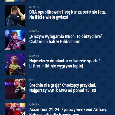
NEWSY
DRA opublikowała listę kar za ostatnie lata.
Na liście wiele gwiazd
NEWSY
„Niczym wylęgarnia much. To obrzydliwe”.
Crabtree o hali w Hildesheim
NEWSY
Największy dominator w świecie sportu?
Littler: nikt nie wygrywa lepiej
PDC
Średnie nie grają? Chodzący przykład.
Najgorszy wynik MvG od ponad 15 lat!
NEWSY
Asian Tour 21-24: życiowy weekend Arihary.
Kolejny tytuł dla Hongkongu