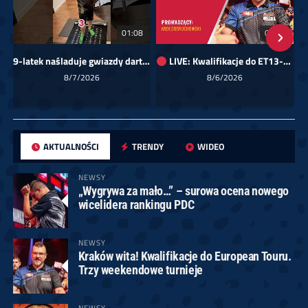
01:08
00:00
9-latek naśladuje gwiazdy darta!
LIVE: Kwalifikacje do ET13-14 dla Europy Wschodniej
Sk
8/7/2026
8/6/2026
AKTUALNOŚCI
TRENDY
WIDEO
NEWSY
„Wygrywa za mało…” – surowa ocena nowego
wicelidera rankingu PDC
NEWSY
Kraków wita! Kwalifikacje do European Touru.
Trzy weekendowe turnieje
NEWSY