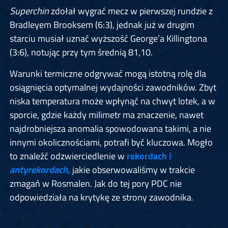
Superchin
zdołał wygrać mecz w pierwszej rundzie z
Bradleyem Brooksem (6:3), jednak już w drugim
starciu musiał uznać wyższość George’a Killingtona
(3:6), notując przy tym średnią 81,10.
Warunki termiczne odgrywać mogą istotną rolę dla
osiągnięcia optymalnej wydajności zawodników. Zbyt
niska temperatura może wpłynąć na chwyt lotek, a w
sporcie, gdzie każdy milimetr ma znaczenie, nawet
najdrobniejsza anomalia spowodowana takimi, a nie
innymi okolicznościami, potrafi być kluczowa. Mogło
to znaleźć odzwierciedlenie w
rekordach i
antyrekordach,
jakie obserwowaliśmy w trakcie
zmagań w Rosmalen. Jak do tej pory PDC nie
odpowiedziała na krytykę ze strony zawodnika.