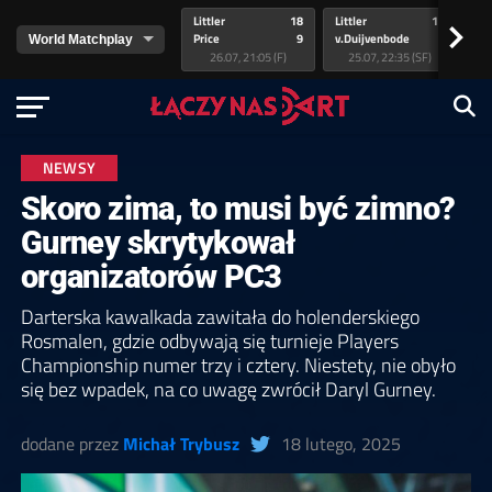
Littler
18
Littler
17
Pr
>
Price
9
v.Duijvenbode
5
va
26.07, 21:05 (F)
25.07, 22:35 (SF)
NEWSY
Skoro zima, to musi być zimno?
Gurney skrytykował
organizatorów PC3
Darterska kawalkada zawitała do holenderskiego
Rosmalen, gdzie odbywają się turnieje Players
Championship numer trzy i cztery. Niestety, nie obyło
się bez wpadek, na co uwagę zwrócił Daryl Gurney.
dodane przez
Michał Trybusz
18 lutego, 2025