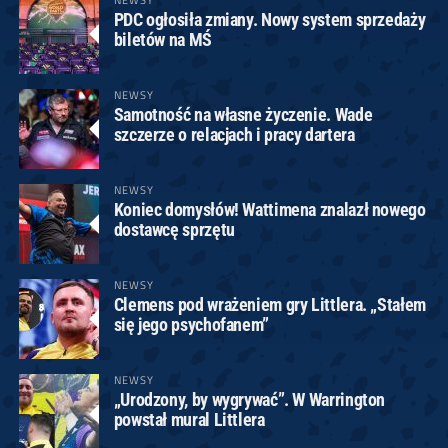
PDC ogłosiła zmiany. Nowy system sprzedaży
biletów na MŚ
NEWSY
Samotność na własne życzenie. Wade
szczerze o relacjach i pracy dartera
NEWSY
Koniec domysłów! Wattimena znalazł nowego
dostawcę sprzętu
NEWSY
Clemens pod wrażeniem gry Littlera. „Stałem
się jego psychofanem”
NEWSY
„Urodzony, by wygrywać”. W Warrington
powstał mural Littlera