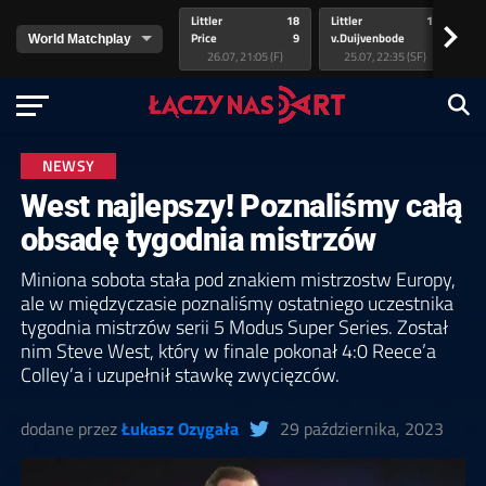
Littler
18
Littler
17
Pr
>
Price
9
v.Duijvenbode
5
va
26.07, 21:05 (F)
25.07, 22:35 (SF)
NEWSY
West najlepszy! Poznaliśmy całą
obsadę tygodnia mistrzów
Miniona sobota stała pod znakiem mistrzostw Europy,
ale w międzyczasie poznaliśmy ostatniego uczestnika
tygodnia mistrzów serii 5 Modus Super Series. Został
nim Steve West, który w finale pokonał 4:0 Reece’a
Colley’a i uzupełnił stawkę zwycięzców.
dodane przez
Łukasz Ozygała
29 października, 2023