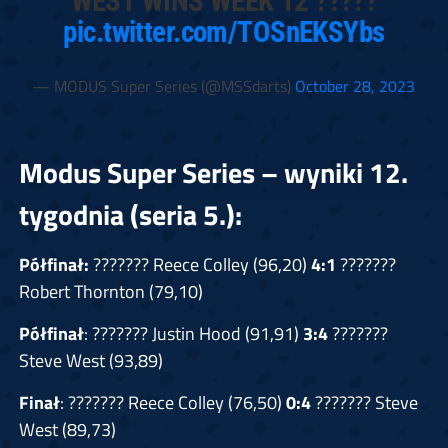
WEST WINS WEEK 12 ?????
pic.twitter.com/TOSnEKSYbs
— MODUS Super Series (@MSSdarts)
October 28, 2023
Modus Super Series – wyniki 12.
tygodnia (seria 5.):
Półfinał:
??????? Reece Colley (96,20)
4:1
???????
Robert Thornton (79,10)
Półfinał
: ??????? Justin Hood (91,91)
3:4
???????
Steve West (93,89)
Finał
: ??????? Reece Colley (76,50)
0:4
??????? Steve
West (89,73)