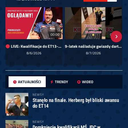
00:00
01:08
LIVE: Kwalifikacje do ET13-14 dla Europy Wschodniej
9-latek naśladuje gwiazdy darta!
Sk
8/6/2026
8/7/2026
AKTUALNOŚCI
TRENDY
WIDEO
NEWSY
Stanęło na finale. Herberg był bliski awansu
do ET14
NEWSY
Domknięcie kwalifikacji MŚ JDC w