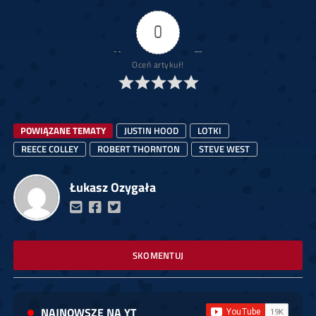
0
Oceń artykuł!
POWIĄZANE TEMATY
JUSTIN HOOD
LOTKI
REECE COLLEY
ROBERT THORNTON
STEVE WEST
Łukasz Ozygała
SKOMENTUJ
NAJNOWSZE NA YT