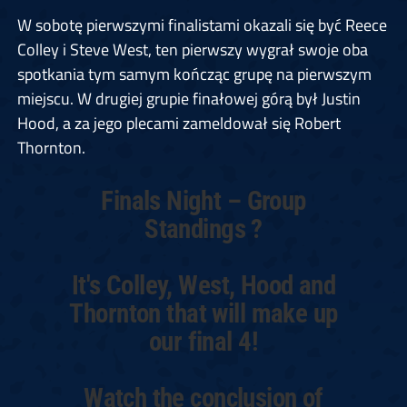
W sobotę pierwszymi finalistami okazali się być Reece
Colley i Steve West, ten pierwszy wygrał swoje oba
spotkania tym samym kończąc grupę na pierwszym
miejscu. W drugiej grupie finałowej górą był Justin
Hood, a za jego plecami zameldował się Robert
Thornton.
Finals Night – Group
Standings ?
It's Colley, West, Hood and
Thornton that will make up
our final 4!
Watch the conclusion of