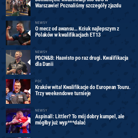
Warszawie! Poznaliśmy szczegóły zjazdu
NEWSY
O mecz od awansu… Kciuk najlepszym z
Polaków w kwalifikacjach ET13
NEWSY
PDCN&B: Haavisto po raz drugi. Kwalifikacja
dla Danii
PDC
Kraków wita! Kwalifikacje do European Touru.
Trzy weekendowe turnieje
NEWSY
Aspinall: Littler? To mój dobry kumpel, ale
mógłby już wyp***dalać