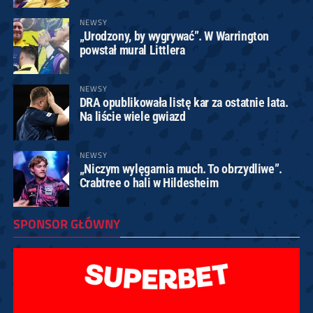
NEWSY
„Urodzony, by wygrywać”. W Warrington
powstał mural Littlera
NEWSY
DRA opublikowała listę kar za ostatnie lata.
Na liście wiele gwiazd
NEWSY
„Niczym wylęgarnia much. To obrzydliwe”.
Crabtree o hali w Hildesheim
SPONSOR GŁÓWNY