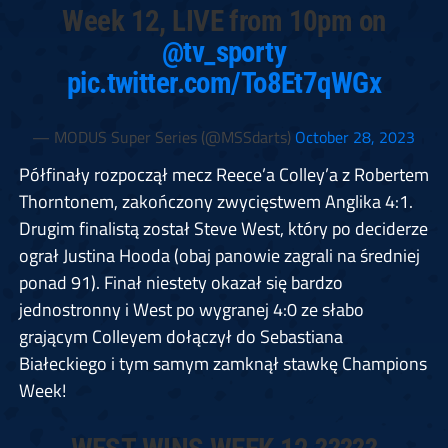
Week 12, LIVE from 10pm on
@tv_sporty
pic.twitter.com/To8Et7qWGx
— MODUS Super Series (@MSSdarts)
October 28, 2023
Półfinały rozpoczął mecz Reece’a Colley’a z Robertem
Thorntonem, zakończony zwycięstwem Anglika 4:1.
Drugim finalistą został Steve West, który po deciderze
ograł Justina Hooda (obaj panowie zagrali na średniej
ponad 91). Finał niestety okazał się bardzo
jednostronny i West po wygranej 4:0 ze słabo
grającym Colleyem dołączył do Sebastiana
Białeckiego i tym samym zamknął stawkę Champions
Week!