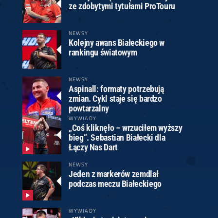
ze zdobytymi tytułami ProTouru
NEWSY
Kolejny awans Białeckiego w
rankingu światowym
NEWSY
Aspinall: formaty potrzebują
zmian. Cykl staje się bardzo
powtarzalny
WYWIADY
„Coś kliknęło – wrzuciłem wyższy
bieg”. Sebastian Białecki dla
Łączy Nas Dart
NEWSY
Jeden z markerów zemdlał
podczas meczu Białeckiego
WYWIADY