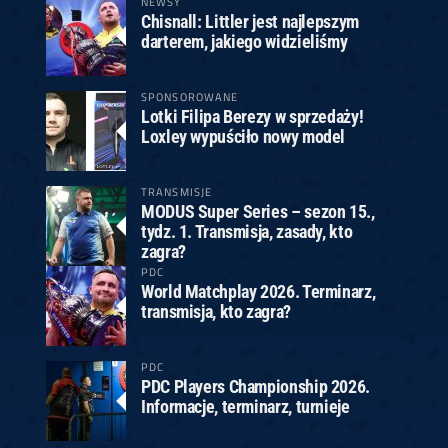
NEWSY
Chisnall: Littler jest najlepszym
darterem, jakiego widzieliśmy
SPONSOROWANE
Lotki Filipa Berezy w sprzedaży!
Loxley wypuściło nowy model
TRANSMISJE
MODUS Super Series – sezon 15.,
tydz. 1. Transmisja, zasady, kto
zagra?
PDC
World Matchplay 2026. Terminarz,
transmisja, kto zagra?
PDC
PDC Players Championship 2026.
Informacje, terminarz, turnieje