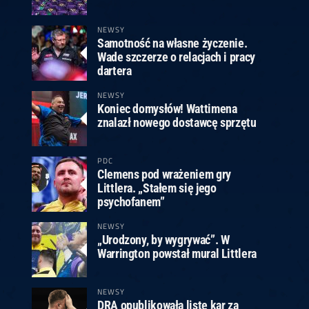
ney
3
Huybrechts
6
v.Duijvenbode
6
venhoven
6
S. Price
1
v.d.Weerd
3
0.07, 19:30 (R1)
10.07, 19:00 (R1)
10.07, 16:30 (R1)
NEWSY
Samotność na własne życzenie.
lacek
6
Joyce
6
Wade szczerze o relacjach i pracy
fin
5
Varila
1
dartera
0.07, 13:30 (R1)
10.07, 13:00 (R1)
NEWSY
Koniec domysłów! Wattimena
znalazł nowego dostawcę sprzętu
PDC
Clemens pod wrażeniem gry
Littlera. „Stałem się jego
psychofanem”
NEWSY
„Urodzony, by wygrywać”. W
Warrington powstał mural Littlera
NEWSY
DRA opublikowała listę kar za