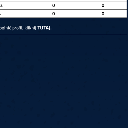
ja
0
0
ja
0
0
TUTAJ.
ełnić profil, kliknij