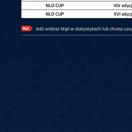
NLD CUP
XIV edyc
NLD CUP
XVI edyc
Jeśli widzisz błąd w statystykach lub chcesz uzup