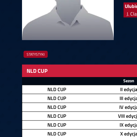
Springer
6
Doets
Ulubi
Labanauskas
2
Gruellich
10.07, 22:00 (R1)
10.07, 21:30 (R1
J. Cl
Wenig
2
Mansell
Brooks
6
Smejda
10.07, 16:00 (R1)
10.07, 15:30 (R1
STATYSTYKI
NLD CUP
Zawodnik
Sezon
NLD CUP
II edycj
NLD CUP
III edycj
NLD CUP
IV edycj
NLD CUP
VIII edyc
NLD CUP
IX edycj
NLD CUP
X edycj