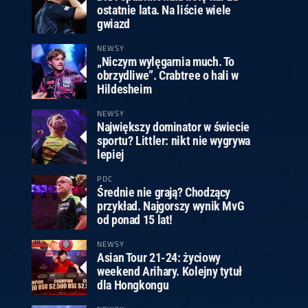
ostatnie lata. Na liście wiele
gwiazd
NEWSY
„Niczym wylęgarnia much. To
obrzydliwe”. Crabtree o hali w
Hildesheim
NEWSY
Największy dominator w świecie
sportu? Littler: nikt nie wygrywa
lepiej
PDC
Średnie nie grają? Chodzący
przykład. Najgorszy wynik MvG
od ponad 15 lat!
NEWSY
Asian Tour 21-24: życiowy
weekend Arihary. Kolejny tytuł
dla Hongkongu