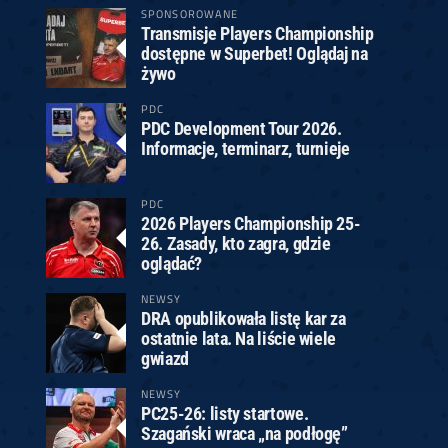
SPONSOROWANE
Transmisje Players Championship
dostępne w Superbet! Oglądaj na
żywo
PDC
PDC Development Tour 2026.
Informacje, terminarz, turnieje
PDC
2026 Players Championship 25-
26. Zasady, kto zagra, gdzie
oglądać?
NEWSY
DRA opublikowała listę kar za
ostatnie lata. Na liście wiele
gwiazd
NEWSY
PC25-26: listy startowe.
Szagański wraca „na podłogę”