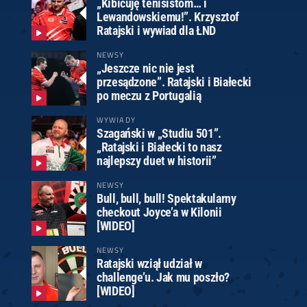
„Kibicuję tenisistom… i
Lewandowskiemu!”. Krzysztof
Ratajski i wywiad dla ŁND
NEWSY
„Jeszcze nic nie jest
przesądzone”. Ratajski i Białecki
po meczu z Portugalią
WYWIADY
Szagański w „Studiu 501”.
„Ratajski i Białecki to nasz
najlepszy duet w historii”
NEWSY
Bull, bull, bull! Spektakularny
checkout Joyce’a w Kilonii
[WIDEO]
NEWSY
Ratajski wziął udział w
challenge’u. Jak mu poszło?
[WIDEO]