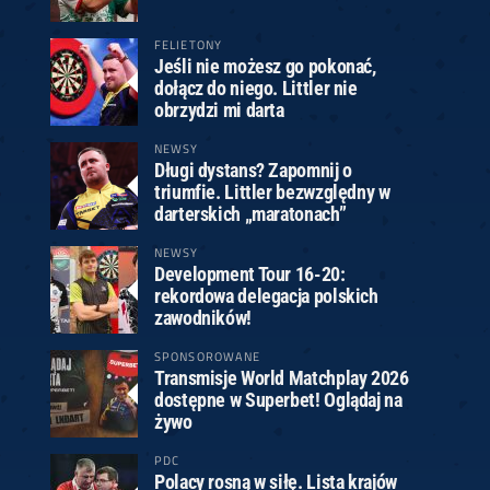
FELIETONY
Jeśli nie możesz go pokonać,
dołącz do niego. Littler nie
obrzydzi mi darta
NEWSY
Długi dystans? Zapomnij o
triumfie. Littler bezwzględny w
darterskich „maratonach”
NEWSY
Development Tour 16-20:
rekordowa delegacja polskich
zawodników!
SPONSOROWANE
Transmisje World Matchplay 2026
dostępne w Superbet! Oglądaj na
żywo
PDC
Polacy rosną w siłę. Lista krajów