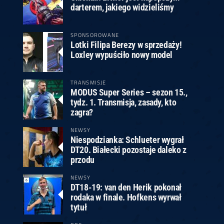
darterem, jakiego widzieliśmy
SPONSOROWANE
Lotki Filipa Berezy w sprzedaży!
Loxley wypuściło nowy model
TRANSMISJE
MODUS Super Series – sezon 15.,
tydz. 1. Transmisja, zasady, kto
zagra?
NEWSY
Niespodzianka: Schlueter wygrał
DT20. Białecki pozostaje daleko z
przodu
NEWSY
DT18-19: van den Herik pokonał
rodaka w finale. Hofkens wyrwał
tytuł