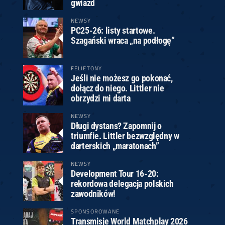
gwiazd
NEWSY
PC25-26: listy startowe.
Szagański wraca „na podłogę”
FELIETONY
Jeśli nie możesz go pokonać,
dołącz do niego. Littler nie
obrzydzi mi darta
NEWSY
Długi dystans? Zapomnij o
triumfie. Littler bezwzględny w
darterskich „maratonach”
NEWSY
Development Tour 16-20:
rekordowa delegacja polskich
zawodników!
SPONSOROWANE
Transmisje World Matchplay 2026