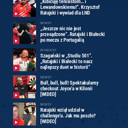
„Kibicuję tenisistom… i
Lewandowskiemu!”. Krzysztof
Ratajski i wywiad dla ŁND
NEWSY
„Jeszcze nic nie jest
przesądzone”. Ratajski i Białecki
po meczu z Portugalią
WYWIADY
Szagański w „Studiu 501”.
„Ratajski i Białecki to nasz
najlepszy duet w historii”
NEWSY
Bull, bull, bull! Spektakularny
checkout Joyce’a w Kilonii
[WIDEO]
NEWSY
Ratajski wziął udział w
challenge’u. Jak mu poszło?
[WIDEO]