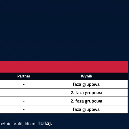
6
Cullen
6
Cross
3
O'Connor
5
Gur
4
Manby
4
Hopp
6
Białecki
6
Kui
)
10.07, 21:00 (R1)
10.07, 20:30 (R1)
10.07, 20:00 (R1)
1
6
Menzies
5
Gilding
5
Vandenbogaerde
2
Sed
1
Schmidt
6
Owen
6
Horvat
6
Grif
)
10.07, 15:00 (R1)
10.07, 14:30 (R1)
10.07, 14:00 (R1)
1
Partner
Wynik
-
faza grupowa
-
2. faza grupowa
-
2. faza grupowa
-
faza grupowa
TUTAJ.
ełnić profil, kliknij