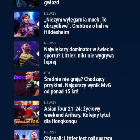
ney
3
Huybrechts
6
v.Duijvenbode
6
gwiazd
venhoven
6
S. Price
1
v.d.Weerd
3
0.07, 19:30 (R1)
10.07, 19:00 (R1)
10.07, 16:30 (R1)
NEWSY
„Niczym wylęgarnia much. To
lacek
6
Joyce
6
obrzydliwe”. Crabtree o hali w
fin
5
Varila
1
Hildesheim
0.07, 13:30 (R1)
10.07, 13:00 (R1)
NEWSY
Największy dominator w świecie
sportu? Littler: nikt nie wygrywa
lepiej
PDC
Średnie nie grają? Chodzący
przykład. Najgorszy wynik MvG
od ponad 15 lat!
NEWSY
Asian Tour 21-24: życiowy
weekend Arihary. Kolejny tytuł
dla Hongkongu
NEWSY
Chisnall: Littler jest najlepszym