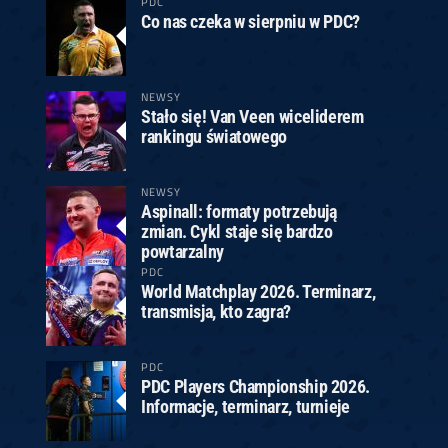
PDC
Co nas czeka w sierpniu w PDC?
NEWSY
Stało się! Van Veen wiceliderem
rankingu światowego
NEWSY
Aspinall: formaty potrzebują
zmian. Cykl staje się bardzo
powtarzalny
PDC
World Matchplay 2026. Terminarz,
transmisja, kto zagra?
PDC
PDC Players Championship 2026.
Informacje, terminarz, turnieje