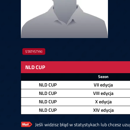
Springer
6
Doets
Labanauskas
2
Gruellich
10.07, 22:00 (R1)
10.07, 21:30 (R1
Wenig
2
Mansell
Brooks
6
Smejda
10.07, 16:00 (R1)
10.07, 15:30 (R1
STATYSTYKI
NLD CUP
Zawodnik
Sezon
NLD CUP
VII edycja
NLD CUP
VIII edycja
NLD CUP
X edycja
NLD CUP
XIV edycja
Jeśli widzisz błąd w statystykach lub chcesz uzup