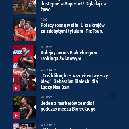
dostępne w Superbet! Oglądaj na
żywo
PDC
Polacy rosną w siłę. Lista krajów
ze zdobytymi tytułami ProTouru
NEWSY
Kolejny awans Białeckiego w
rankingu światowym
WYWIADY
„Coś kliknęło – wrzuciłem wyższy
bieg”. Sebastian Białecki dla
Łączy Nas Dart
NEWSY
Jeden z markerów zemdlał
podczas meczu Białeckiego
WYWIADY