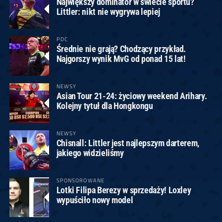
Największy dominator w świecie sportu?
Littler: nikt nie wygrywa lepiej
PDC
Średnie nie grają? Chodzący przykład.
Najgorszy wynik MvG od ponad 15 lat!
NEWSY
Asian Tour 21-24: życiowy weekend Arihary.
Kolejny tytuł dla Hongkongu
NEWSY
Chisnall: Littler jest najlepszym darterem,
jakiego widzieliśmy
SPONSOROWANE
Lotki Filipa Berezy w sprzedaży! Loxley
wypuściło nowy model