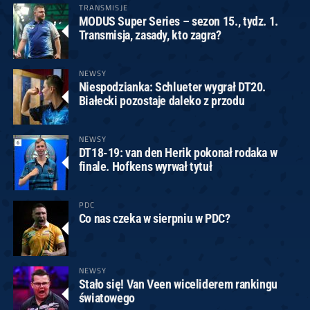
TRANSMISJE
MODUS Super Series – sezon 15., tydz. 1.
Transmisja, zasady, kto zagra?
NEWSY
Niespodzianka: Schlueter wygrał DT20.
Białecki pozostaje daleko z przodu
NEWSY
DT18-19: van den Herik pokonał rodaka w
finale. Hofkens wyrwał tytuł
PDC
Co nas czeka w sierpniu w PDC?
NEWSY
Stało się! Van Veen wiceliderem rankingu
światowego