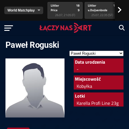
Littler
18
Littler
17
Pr
>
Price
9
v.Duijvenbode
5
va
26.07, 21:05 (F)
25.07, 22:35 (SF)
Paweł Roguski
Data urodzenia
-
Miejscowość
Kobyłka
Lotki
Karella Profi Line 23g