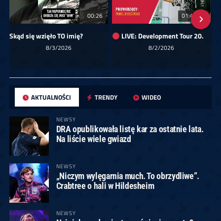
00:26
01:40:24
Skąd się wzięło TO imię?
LIVE: Development Tour 20.
8/3/2026
8/2/2026
AKTUALNOŚCI
TRENDY
WIDEO
NEWSY
DRA opublikowała listę kar za ostatnie lata.
Na liście wiele gwiazd
NEWSY
„Niczym wylęgarnia much. To obrzydliwe”.
Crabtree o hali w Hildesheim
NEWSY