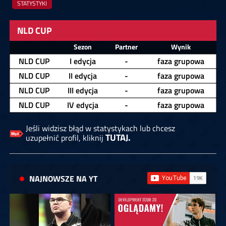
STATYSTYKI
NLD CUP
Zawodnik
Sezon
Partner
Wynik
NLD CUP
I edycja
-
faza grupowa
NLD CUP
II edycja
-
faza grupowa
NLD CUP
III edycja
-
faza grupowa
NLD CUP
IV edycja
-
faza grupowa
Jeśli widzisz błąd w statystykach lub chcesz
TUTAJ.
uzupełnić profil, kliknij
NAJNOWSZE NA YT