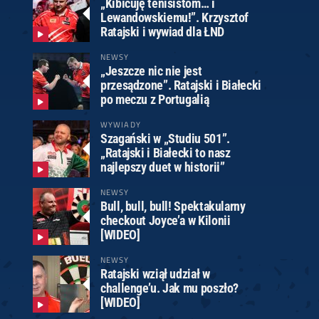
„Kibicuję tenisistom… i
Lewandowskiemu!”. Krzysztof
Ratajski i wywiad dla ŁND
NEWSY
„Jeszcze nic nie jest
przesądzone”. Ratajski i Białecki
po meczu z Portugalią
WYWIADY
Szagański w „Studiu 501”.
„Ratajski i Białecki to nasz
najlepszy duet w historii”
NEWSY
Bull, bull, bull! Spektakularny
checkout Joyce’a w Kilonii
[WIDEO]
NEWSY
Ratajski wziął udział w
challenge’u. Jak mu poszło?
[WIDEO]