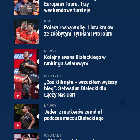
European Touru. Trzy
weekendowe turnieje
PDC
Polacy rosną w siłę. Lista krajów
ze zdobytymi tytułami ProTouru
NEWSY
Kolejny awans Białeckiego w
rankingu światowym
WYWIADY
„Coś kliknęło – wrzuciłem wyższy
bieg”. Sebastian Białecki dla
Łączy Nas Dart
NEWSY
Jeden z markerów zemdlał
podczas meczu Białeckiego
WYWIADY