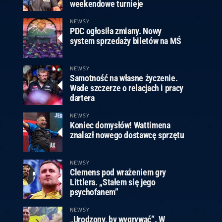
ney
3
Huybrechts
6
v.Duijvenbode
6
weekendowe turnieje
venhoven
6
S. Price
1
v.d.Weerd
3
0.07, 19:30 (R1)
10.07, 19:00 (R1)
10.07, 16:30 (R1)
NEWSY
PDC ogłosiła zmiany. Nowy
lacek
6
Joyce
6
system sprzedaży biletów na MŚ
fin
5
Varila
1
0.07, 13:30 (R1)
10.07, 13:00 (R1)
NEWSY
Samotność na własne życzenie.
Wade szczerze o relacjach i pracy
dartera
NEWSY
Koniec domysłów! Wattimena
znalazł nowego dostawcę sprzętu
NEWSY
Clemens pod wrażeniem gry
Littlera. „Stałem się jego
psychofanem”
NEWSY
„Urodzony, by wygrywać”. W