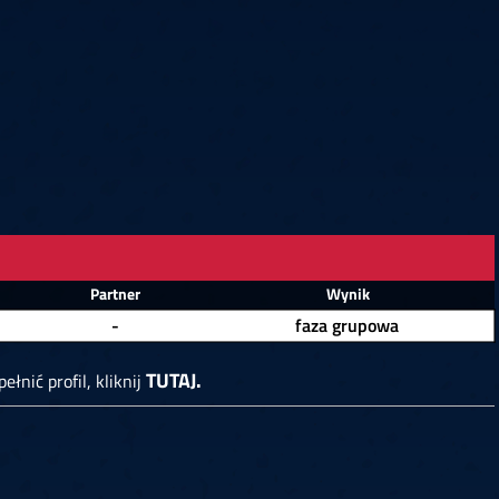
6
Cullen
6
Cross
3
O'Connor
5
Gur
4
Manby
4
Hopp
6
Białecki
6
Kui
)
10.07, 21:00 (R1)
10.07, 20:30 (R1)
10.07, 20:00 (R1)
1
6
Menzies
5
Gilding
5
Vandenbogaerde
2
Sed
1
Schmidt
6
Owen
6
Horvat
6
Grif
)
10.07, 15:00 (R1)
10.07, 14:30 (R1)
10.07, 14:00 (R1)
1
Partner
Wynik
-
faza grupowa
TUTAJ.
ełnić profil, kliknij