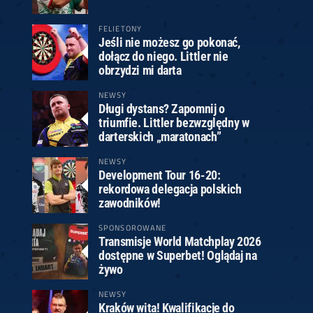
FELIETONY
Jeśli nie możesz go pokonać,
dołącz do niego. Littler nie
obrzydzi mi darta
NEWSY
Długi dystans? Zapomnij o
triumfie. Littler bezwzględny w
darterskich „maratonach”
NEWSY
Development Tour 16-20:
rekordowa delegacja polskich
zawodników!
SPONSOROWANE
Transmisje World Matchplay 2026
dostępne w Superbet! Oglądaj na
żywo
NEWSY
Kraków wita! Kwalifikacje do