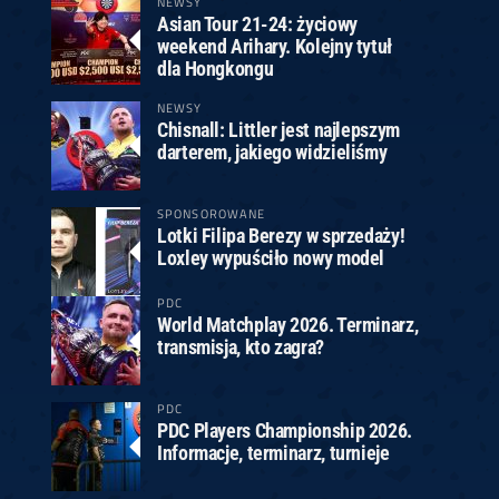
NEWSY
Asian Tour 21-24: życiowy
weekend Arihary. Kolejny tytuł
dla Hongkongu
NEWSY
Chisnall: Littler jest najlepszym
darterem, jakiego widzieliśmy
SPONSOROWANE
Lotki Filipa Berezy w sprzedaży!
Loxley wypuściło nowy model
PDC
World Matchplay 2026. Terminarz,
transmisja, kto zagra?
PDC
PDC Players Championship 2026.
Informacje, terminarz, turnieje