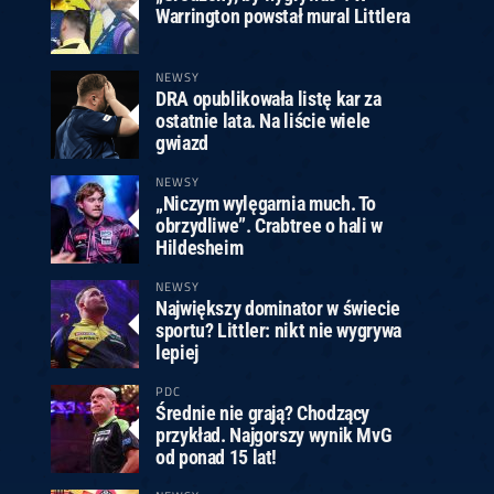
Warrington powstał mural Littlera
NEWSY
DRA opublikowała listę kar za
ostatnie lata. Na liście wiele
gwiazd
NEWSY
„Niczym wylęgarnia much. To
obrzydliwe”. Crabtree o hali w
Hildesheim
NEWSY
Największy dominator w świecie
sportu? Littler: nikt nie wygrywa
lepiej
PDC
Średnie nie grają? Chodzący
przykład. Najgorszy wynik MvG
od ponad 15 lat!