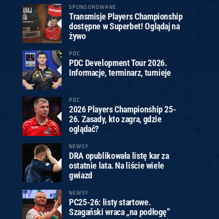
SPONSOROWANE
Transmisje Players Championship
dostępne w Superbet! Oglądaj na
żywo
PDC
PDC Development Tour 2026.
Informacje, terminarz, turnieje
PDC
2026 Players Championship 25-
26. Zasady, kto zagra, gdzie
oglądać?
NEWSY
DRA opublikowała listę kar za
ostatnie lata. Na liście wiele
gwiazd
NEWSY
PC25-26: listy startowe.
Szagański wraca „na podłogę”