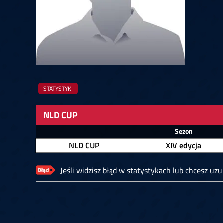
Springer
6
Doets
Labanauskas
2
Gruellich
10.07, 22:00 (R1)
10.07, 21:30 (R1
Wenig
2
Mansell
Brooks
6
Smejda
10.07, 16:00 (R1)
10.07, 15:30 (R1
STATYSTYKI
NLD CUP
Zawodnik
Sezon
NLD CUP
XIV edycja
Jeśli widzisz błąd w statystykach lub chcesz uzup