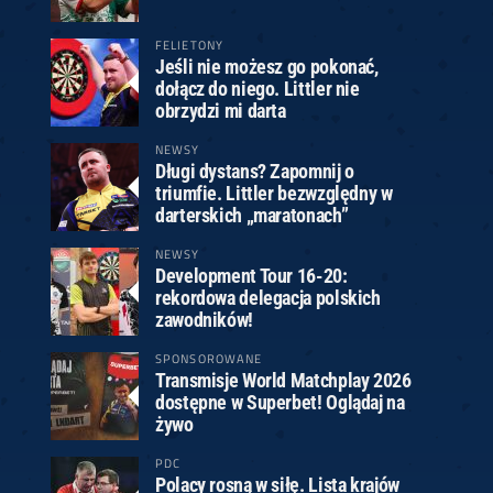
FELIETONY
Jeśli nie możesz go pokonać,
dołącz do niego. Littler nie
obrzydzi mi darta
NEWSY
Długi dystans? Zapomnij o
triumfie. Littler bezwzględny w
darterskich „maratonach”
NEWSY
Development Tour 16-20:
rekordowa delegacja polskich
zawodników!
SPONSOROWANE
Transmisje World Matchplay 2026
dostępne w Superbet! Oglądaj na
żywo
PDC
Polacy rosną w siłę. Lista krajów