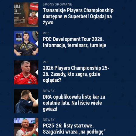
SPONSOROWANE
Transmisje Players Championship
dostępne w Superbet! Oglądaj na
żywo
PDC
PDC Development Tour 2026.
Informacje, terminarz, turnieje
PDC
2026 Players Championship 25-
26. Zasady, kto zagra, gdzie
oglądać?
NEWSY
DRA opublikowała listę kar za
ostatnie lata. Na liście wiele
gwiazd
NEWSY
PC25-26: listy startowe.
Szagański wraca „na podłogę”