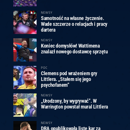
ney
3
Huybrechts
6
v.Duijvenbode
6
venhoven
6
S. Price
1
v.d.Weerd
3
0.07, 19:30 (R1)
10.07, 19:00 (R1)
10.07, 16:30 (R1)
NEWSY
Samotność na własne życzenie.
lacek
6
Joyce
6
Wade szczerze o relacjach i pracy
fin
5
Varila
1
dartera
0.07, 13:30 (R1)
10.07, 13:00 (R1)
NEWSY
Koniec domysłów! Wattimena
znalazł nowego dostawcę sprzętu
PDC
Clemens pod wrażeniem gry
Littlera. „Stałem się jego
psychofanem”
NEWSY
„Urodzony, by wygrywać”. W
Warrington powstał mural Littlera
NEWSY
DRA opublikowała listę kar za