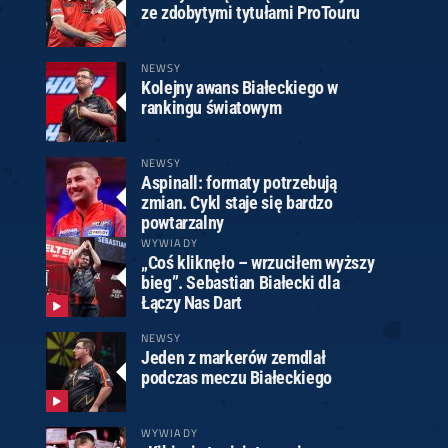
ze zdobytymi tytułami ProTouru
NEWSY
Kolejny awans Białeckiego w
rankingu światowym
NEWSY
Aspinall: formaty potrzebują
zmian. Cykl staje się bardzo
powtarzalny
WYWIADY
„Coś kliknęło – wrzuciłem wyższy
bieg”. Sebastian Białecki dla
Łączy Nas Dart
NEWSY
Jeden z markerów zemdlał
podczas meczu Białeckiego
WYWIADY