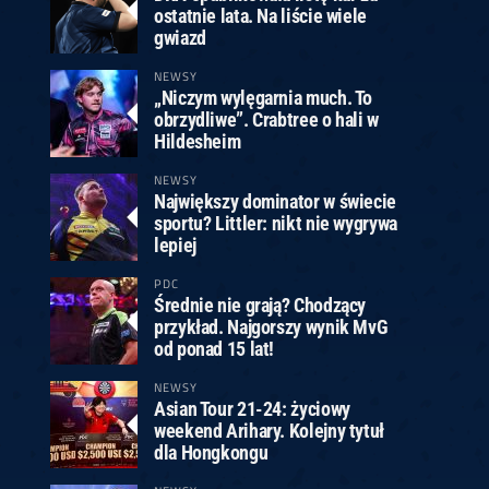
ostatnie lata. Na liście wiele
gwiazd
NEWSY
„Niczym wylęgarnia much. To
obrzydliwe”. Crabtree o hali w
Hildesheim
NEWSY
Największy dominator w świecie
sportu? Littler: nikt nie wygrywa
lepiej
PDC
Średnie nie grają? Chodzący
przykład. Najgorszy wynik MvG
od ponad 15 lat!
NEWSY
Asian Tour 21-24: życiowy
weekend Arihary. Kolejny tytuł
dla Hongkongu