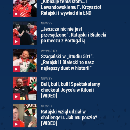
„Kibicuję tenisistom… i
Lewandowskiemu!”. Krzysztof
Ratajski i wywiad dla ŁND
NEWSY
„Jeszcze nic nie jest
przesądzone”. Ratajski i Białecki
po meczu z Portugalią
WYWIADY
Szagański w „Studiu 501”.
„Ratajski i Białecki to nasz
najlepszy duet w historii”
NEWSY
Bull, bull, bull! Spektakularny
checkout Joyce’a w Kilonii
[WIDEO]
NEWSY
Ratajski wziął udział w
challenge’u. Jak mu poszło?
[WIDEO]