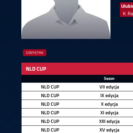
Springer
6
Doets
Ulubi
Labanauskas
2
Gruellich
10.07, 22:00 (R1)
10.07, 21:30 (R1
K. Ra
Wenig
2
Mansell
Brooks
6
Smejda
10.07, 16:00 (R1)
10.07, 15:30 (R1
STATYSTYKI
NLD CUP
Zawodnik
Sezon
NLD CUP
VII edycja
NLD CUP
IX edycja
NLD CUP
X edycja
NLD CUP
XI edycja
NLD CUP
XIII edycja
NLD CUP
XV edycja