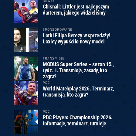
NEWSY
Chisnall: Littler jest najlepszym
darterem, jakiego widzieliśmy
SPONSOROWANE
Lotki Filipa Berezy w sprzedaży!
Loxley wypuściło nowy model
TRANSMISJE
MODUS Super Series – sezon 15.,
tydz. 1. Transmisja, zasady, kto
zagra?
PDC
World Matchplay 2026. Terminarz,
transmisja, kto zagra?
PDC
PDC Players Championship 2026.
Informacje, terminarz, turnieje