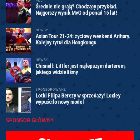
PDC
Średnie nie grają? Chodzący przykład.
Najgorszy wynik MvG od ponad 15 lat!
NEWSY
Asian Tour 21-24: życiowy weekend Arihary.
Kolejny tytuł dla Hongkongu
NEWSY
Chisnall: Littler jest najlepszym darterem,
jakiego widzieliśmy
SPONSOROWANE
Lotki Filipa Berezy w sprzedaży! Loxley
wypuściło nowy model
SPONSOR GŁÓWNY