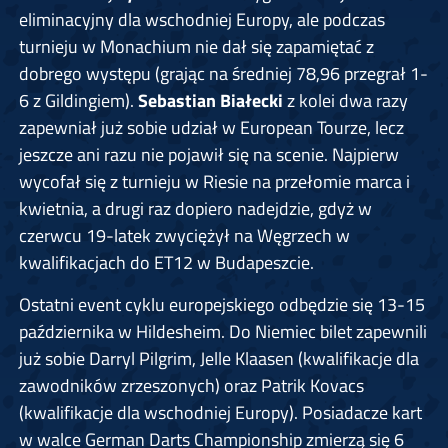
eliminacyjny dla wschodniej Europy, ale podczas
turnieju w Monachium nie dał się zapamiętać z
dobrego występu (grając na średniej 78,96 przegrał 1-
6 z Gildingiem).
Sebastian Białecki
z kolei dwa razy
zapewniał już sobie udział w European Tourze, lecz
jeszcze ani razu nie pojawił się na scenie. Najpierw
wycofał się z turnieju w Riesie na przełomie marca i
kwietnia, a drugi raz dopiero nadejdzie, gdyż w
czerwcu 19-latek zwyciężył na Węgrzech w
kwalifikacjach do ET12 w Budapeszcie.
Ostatni event cyklu europejskiego odbędzie się 13-15
października w Hildesheim. Do Niemiec bilet zapewnili
już sobie Darryl Pilgrim, Jelle Klaasen (kwalifikacje dla
zawodników zrzeszonych) oraz Patrik Kovacs
(kwalifikacje dla wschodniej Europy). Posiadacze kart
w walce German Darts Championship zmierzą się 6