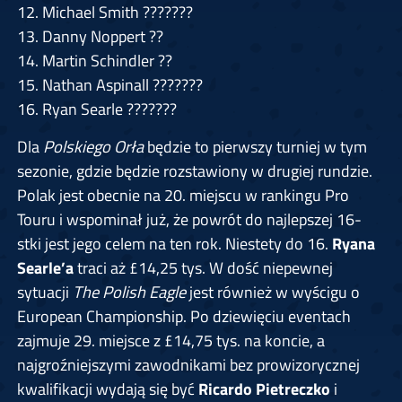
12. Michael Smith
???????
13. Danny Noppert
??
14. Martin Schindler
??
15. Nathan Aspinall
???????
16. Ryan Searle
???????
Dla
Polskiego Orła
będzie to pierwszy turniej w tym
sezonie, gdzie będzie rozstawiony w drugiej rundzie.
Polak jest obecnie na 20. miejscu w rankingu Pro
Touru i wspominał już, że powrót do najlepszej 16-
stki jest jego celem na ten rok. Niestety do 16.
Ryana
Searle’a
traci aż £14,25 tys. W dość niepewnej
sytuacji
The Polish Eagle
jest również w wyścigu o
European Championship. Po dziewięciu eventach
zajmuje 29. miejsce z £14,75 tys. na koncie, a
najgroźniejszymi zawodnikami bez prowizorycznej
kwalifikacji wydają się być
Ricardo Pietreczko
i