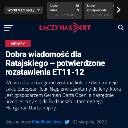
Littler
18
Littler
17
Pr
>
Price
9
v.Duijvenbode
5
va
26.07, 21:05 (F)
25.07, 22:35 (SF)
NEWSY
Dobra wiadomość dla
Ratajskiego – potwierdzone
rozstawienia ET11-12
We wrześniu rozegrane zostaną kolejne dwa turnieje
cyklu European Tour. Najpierw zawitamy do Jeny, która
jest gospodarzem German Darts Open, a następnie
przeniesiemy się do Budapesztu i tamtejszego
Hungarian Darts Trophy.
dodane przez
Klaudiusz Koza
22 sierpnia, 2023