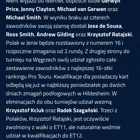
Merit wyjazd do Niemiec odpuścili sobie
Gerwyn
Price
,
Jonny Clayton
,
Michael van Gerwen
oraz
Michael Smith
. W wyniku braku aż czterech
zawodników swoją szansę dostali
Jose de Sousa
,
Ross Smith
,
Andrew Gilding
oraz
Krzysztof Ratajski
.
Polak w Jenie będzie rozstawiony z numerem 16 i
rozpocznie zmagania od 2.rundy. Z drugiej strony do
turnieju na Węgrzech swój udział zgłosiło całe
zestawienie zawodników z najlepszej 16-stki
rankingu Pro Touru. Kwalifikacje dla posiadaczy kart
odbędą się już w najbliższy poniedziałek po dwóch
dniach zmagań podłogowych w Hildesheim. W
eliminacjach do obu turniejów udział wezmą
Krzysztof Kciuk
oraz
Radek Szagański
. Trzeci z
Polaków, Krzysztof Ratajski, jest oczywiście
zwolniony z walki o ET11, ale naturalnie weźmie
udział w kwalifikacjach do ET12.