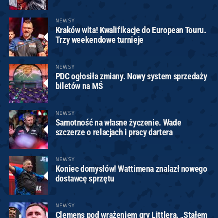
NEWSY
Kraków wita! Kwalifikacje do European Touru.
Trzy weekendowe turnieje
NEWSY
PDC ogłosiła zmiany. Nowy system sprzedaży
biletów na MŚ
NEWSY
Samotność na własne życzenie. Wade
szczerze o relacjach i pracy dartera
NEWSY
Koniec domysłów! Wattimena znalazł nowego
dostawcę sprzętu
NEWSY
Clemens pod wrażeniem gry Littlera. „Stałem