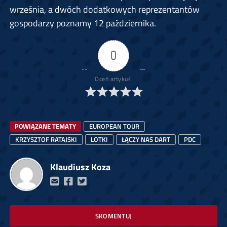
września, a dwóch dodatkowych reprezentantów
gospodarzy poznamy 12 października.
0
Oceń artykuł!
POWIĄZANE TEMATY
EUROPEAN TOUR
KRZYSZTOF RATAJSKI
LOTKI
ŁĄCZY NAS DART
PDC
Klaudiusz Koza
SKOMENTUJ