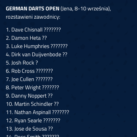
GERMAN DARTS OPEN
(Jena, 8-10 września),
rozstawieni zawodnicy:
1. Dave Chisnall
???????
2. Damon Heta
??
3. Luke Humphries
???????
4. Dirk van Duijvenbode
??
5. Josh Rock
?
6. Rob Cross
???????
7. Joe Cullen
???????
8. Peter Wright
???????
9. Danny Noppert
??
10. Martin Schindler
??
11. Nathan Aspinall
???????
12. Ryan Searle
???????
13. Jose de Sousa
??
14. Ross Smith
???????