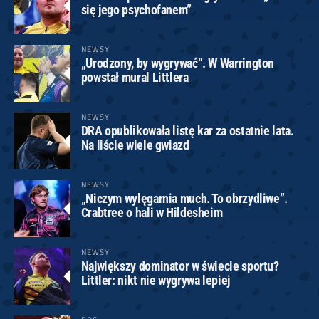
się jego psychofanem”
NEWSY
„Urodzony, by wygrywać”. W Warrington
powstał mural Littlera
NEWSY
DRA opublikowała listę kar za ostatnie lata.
Na liście wiele gwiazd
NEWSY
„Niczym wylęgarnia much. To obrzydliwe”.
Crabtree o hali w Hildesheim
NEWSY
Największy dominator w świecie sportu?
Littler: nikt nie wygrywa lepiej