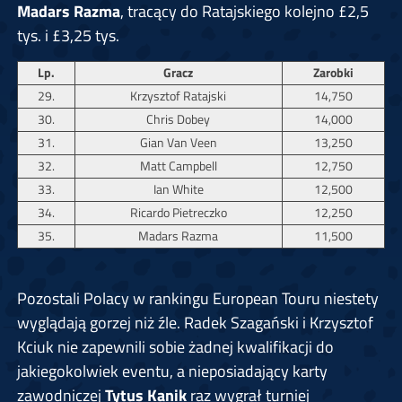
Madars Razma
, tracący do Ratajskiego kolejno £2,5
tys. i £3,25 tys.
Lp.
Gracz
Zarobki
29.
Krzysztof Ratajski
14,750
30.
Chris Dobey
14,000
31.
Gian Van Veen
13,250
32.
Matt Campbell
12,750
33.
Ian White
12,500
34.
Ricardo Pietreczko
12,250
35.
Madars Razma
11,500
Pozostali Polacy w rankingu European Touru niestety
wyglądają gorzej niż źle. Radek Szagański i Krzysztof
Kciuk nie zapewnili sobie żadnej kwalifikacji do
jakiegokolwiek eventu, a nieposiadający karty
zawodniczej
Tytus Kanik
raz wygrał turniej