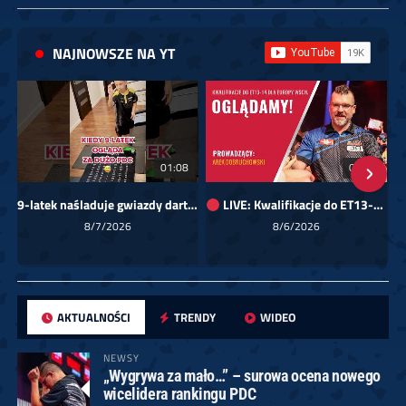
NAJNOWSZE NA YT
01:08
00:00
9-latek naśladuje gwiazdy darta!
LIVE: Kwalifikacje do ET13-14 dla Europy Wschodniej
Sk
8/7/2026
8/6/2026
AKTUALNOŚCI
TRENDY
WIDEO
NEWSY
„Wygrywa za mało…” – surowa ocena nowego
wicelidera rankingu PDC