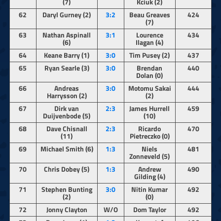
(7)
Kciuk (2)
62
Daryl Gurney (2)
3:2
Beau Greaves
424
(7)
63
Nathan Aspinall
3:1
Lourence
434
(6)
Ilagan (4)
64
Keane Barry (1)
3:0
Tim Pusey (2)
437
65
Ryan Searle (3)
3:0
Brendan
440
Dolan (0)
66
Andreas
3:0
Motomu Sakai
444
Harrysson (2)
(2)
67
Dirk van
2:3
James Hurrell
459
Duijvenbode (5)
(10)
68
Dave Chisnall
2:3
Ricardo
470
(11)
Pietreczko (0)
69
Michael Smith (6)
1:3
Niels
481
Zonneveld (5)
70
Chris Dobey (5)
1:3
Andrew
490
Gilding (4)
71
Stephen Bunting
3:0
Nitin Kumar
492
(2)
(0)
72
Jonny Clayton
W/O
Dom Taylor
492