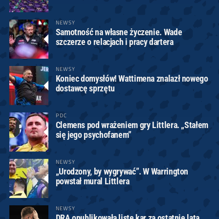
NEWSY
Samotność na własne życzenie. Wade
szczerze o relacjach i pracy dartera
NEWSY
Koniec domysłów! Wattimena znalazł nowego
dostawcę sprzętu
PDC
Clemens pod wrażeniem gry Littlera. „Stałem
się jego psychofanem”
NEWSY
„Urodzony, by wygrywać”. W Warrington
powstał mural Littlera
NEWSY
DRA opublikowała listę kar za ostatnie lata.