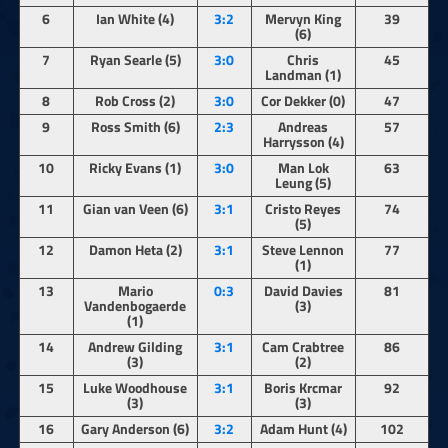
6
Ian White (4)
3:2
Mervyn King
39
(6)
7
Ryan Searle (5)
3:0
Chris
45
Landman (1)
8
Rob Cross (2)
3:0
Cor Dekker (0)
47
9
Ross Smith (6)
2:3
Andreas
57
Harrysson (4)
10
Ricky Evans (1)
3:0
Man Lok
63
Leung (5)
11
Gian van Veen (6)
3:1
Cristo Reyes
74
(5)
12
Damon Heta (2)
3:1
Steve Lennon
77
(1)
13
Mario
0:
3
David Davies
81
Vandenbogaerde
(3)
(1)
14
Andrew Gilding
3:1
Cam Crabtree
86
(3)
(2)
15
Luke Woodhouse
3:1
Boris Krcmar
92
(3)
(3)
16
Gary Anderson (6)
3:2
Adam Hunt (4)
102