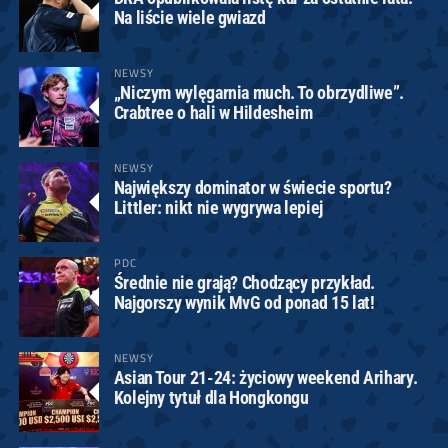
Na liście wiele gwiazd
NEWSY
„Niczym wylęgarnia much. To obrzydliwe”.
Crabtree o hali w Hildesheim
NEWSY
Największy dominator w świecie sportu?
Littler: nikt nie wygrywa lepiej
PDC
Średnie nie grają? Chodzący przykład.
Najgorszy wynik MvG od ponad 15 lat!
NEWSY
Asian Tour 21-24: życiowy weekend Arihary.
Kolejny tytuł dla Hongkongu