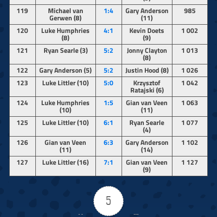
119
Michael van
1:4
Gary Anderson
985
Gerwen (8)
(11)
120
Luke Humphries
4:1
Kevin Doets
1 002
(8)
(9)
121
Ryan Searle (3)
5:2
Jonny Clayton
1 013
(8)
122
Gary Anderson (5)
5:2
Justin Hood (8)
1 026
123
Luke Littler (10)
5:0
Krzysztof
1 042
Ratajski (6)
124
Luke Humphries
1:5
Gian van Veen
1 063
(10)
(11)
125
Luke Littler (10)
6:1
Ryan Searle
1 077
(4)
126
Gian van Veen
6:3
Gary Anderson
1 102
(11)
(14)
127
Luke Littler (16)
7:1
Gian van Veen
1 127
(9)
5