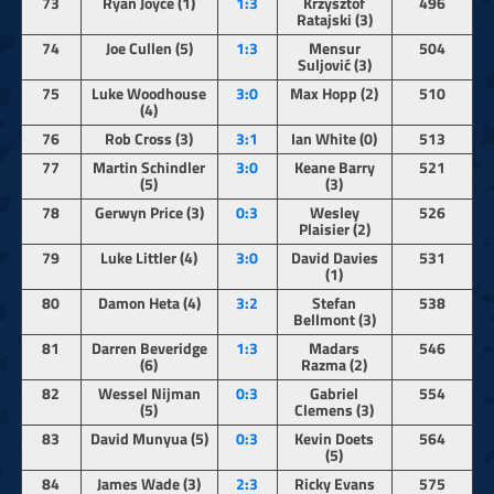
73
Ryan Joyce (1)
1:3
Krzysztof
496
Ratajski (3)
74
Joe Cullen (5)
1:3
Mensur
504
Suljović (3)
75
Luke Woodhouse
3:0
Max Hopp (2)
510
(4)
76
Rob Cross (3)
3:1
Ian White (0)
513
77
Martin Schindler
3:0
Keane Barry
521
(5)
(3)
78
Gerwyn Price (3)
0:3
Wesley
526
Plaisier (2)
79
Luke Littler (4)
3:0
David Davies
531
(1)
80
Damon Heta (4)
3:2
Stefan
538
Bellmont (3)
81
Darren Beveridge
1:3
Madars
546
(6)
Razma (2)
82
Wessel Nijman
0:3
Gabriel
554
(5)
Clemens (3)
83
David Munyua (5)
0:3
Kevin Doets
564
(5)
84
James Wade (3)
2:3
Ricky Evans
575