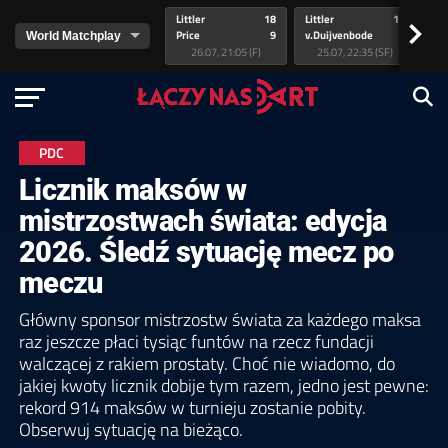
Littler
18
Littler
17
Pr
>
Price
9
v.Duijvenbode
5
va
26.07, 21:05 (F)
25.07, 22:35 (SF)
PDC
Licznik maksów w
mistrzostwach świata: edycja
2026. Śledź sytuację mecz po
meczu
Główny sponsor mistrzostw świata za każdego maksa
raz jeszcze płaci tysiąc funtów na rzecz fundacji
walczącej z rakiem prostaty. Choć nie wiadomo, do
jakiej kwoty licznik dobije tym razem, jedno jest pewne:
rekord 914 maksów w turnieju zostanie pobity.
Obserwuj sytuację na bieżąco.