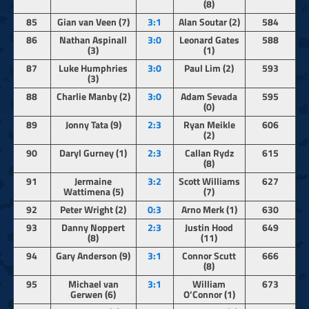
(8)
85
Gian van Veen (7)
3:1
Alan Soutar (2)
584
86
Nathan Aspinall
3:0
Leonard Gates
588
(3)
(1)
87
Luke Humphries
3:0
Paul Lim (2)
593
(3)
88
Charlie Manby (2)
3:0
Adam Sevada
595
(0)
89
Jonny Tata (9)
2:3
Ryan Meikle
606
(2)
90
Daryl Gurney (1)
2:3
Callan Rydz
615
(8)
91
Jermaine
3:2
Scott Williams
627
Wattimena (5)
(7)
92
Peter Wright (2)
0:3
Arno Merk (1)
630
93
Danny Noppert
2:3
Justin Hood
649
(8)
(11)
94
Gary Anderson (9)
3:1
Connor Scutt
666
(8)
95
Michael van
3:1
William
673
Gerwen (6)
O’Connor (1)