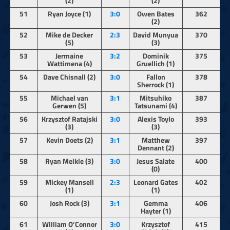
(2)
(2)
51
Ryan Joyce (1)
3:0
Owen Bates
362
(2)
52
Mike de Decker
2:3
David Munyua
370
(5)
(3)
53
Jermaine
3:2
Dominik
375
Wattimena (4)
Gruellich (1)
54
Dave Chisnall (2)
3:0
Fallon
378
Sherrock (1)
55
Michael van
3:1
Mitsuhiko
387
Gerwen (5)
Tatsunami (4)
56
Krzysztof Ratajski
3:0
Alexis Toylo
393
(3)
(3)
57
Kevin Doets (2)
3:1
Matthew
397
Dennant (2)
58
Ryan Meikle (3)
3:0
Jesus Salate
400
(0)
59
Mickey Mansell
2:3
Leonard Gates
402
(1)
(1)
60
Josh Rock (3)
3:1
Gemma
406
Hayter (1)
61
William O’Connor
3:0
Krzysztof
415