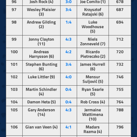
96
Josh Rock (4)
3:0
Joe Comito (1)
678
97
Wesley Plaisier
3:4
Krzysztof
687
(3)
Ratajski (6)
98
Andrew Gilding
1:4
Luke
694
(2)
Woodhouse
(5)
99
Jonny Clayton
4:3
Niels
712
(11)
Zonneveld (7)
100
Andreas
4:2
Ricardo
720
Harrysson (6)
Pietreczko (2)
101
Stephen Bunting
3:4
James Hurrell
732
(6)
(6)
102
Luke Littler (9)
4:0
Mensur
746
Suljović (5)
103
Martin Schindler
0:4
Ryan Searle
755
(4)
(5)
104
Damon Heta (5)
0:4
Rob Cross (4)
764
105
Gary Anderson
4:3
Jermaine
788
(14)
Wattimena
(10)
106
Gian van Veen (4)
4:1
Madars
796
Razma (4)