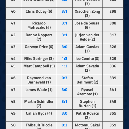
(3)
40
Chris Dobey (6)
3:1
Xiaochen Zong
298
(3)
41
Ricardo
3:1
Jose de Sousa
308
Pietreczko (4)
(6)
42
Danny Noppert
3:1
Jurjen van der
317
(7)
Velde (2)
43
Gerwyn Price (6)
3:0
Adam Gawlas
326
(3)
44
Niko Springer (3)
1
:3
Joe Comito (0)
329
45
Matt Campbell (5)
1:3
Adam Sevada
336
(2)
46
Raymond van
0:3
Stefan
339
Barneveld (1)
Bellmont (2)
47
James Wade (1)
3:0
Ryusei
341
Azemoto (1)
48
Martin Schindler
3:1
Stephen
349
(7)
Burton (1)
49
Callan Rydz (4)
3:0
Patrik Kovacs
355
(2)
50
Thibault Tricole
0:3
Motomu Sakai
359