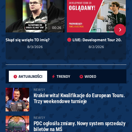
00:26
01:40:24
Skąd się wzięło TO imię?
LIVE: Development Tour 20.
8/3/2026
8/2/2026
AKTUALNOŚCI
TRENDY
WIDEO
NEWSY
Kraków wita! Kwalifikacje do European Touru.
Trzy weekendowe turnieje
NEWSY
PDC ogłosiła zmiany. Nowy system sprzedaży
biletów na MŚ