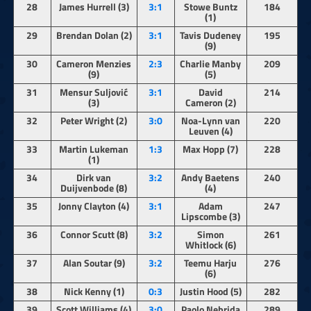
28
James Hurrell (3)
3:1
Stowe Buntz
184
(1)
29
Brendan Dolan (2)
3:1
Tavis Dudeney
195
(9)
30
Cameron Menzies
2:3
Charlie Manby
209
(9)
(5)
31
Mensur Suljović
3:1
David
214
(3)
Cameron (2)
32
Peter Wright (2)
3:0
Noa-Lynn van
220
Leuven (4)
33
Martin Lukeman
1:3
Max Hopp (7)
228
(1)
34
Dirk van
3:2
Andy Baetens
240
Duijvenbode (8)
(4)
35
Jonny Clayton (4)
3:1
Adam
247
Lipscombe (3)
36
Connor Scutt (8)
3:2
Simon
261
Whitlock (6)
37
Alan Soutar (9)
3:2
Teemu Harju
276
(6)
38
Nick Kenny (1)
0:3
Justin Hood (5)
282
39
Scott Williams (4)
3:0
Paolo Nebrida
289