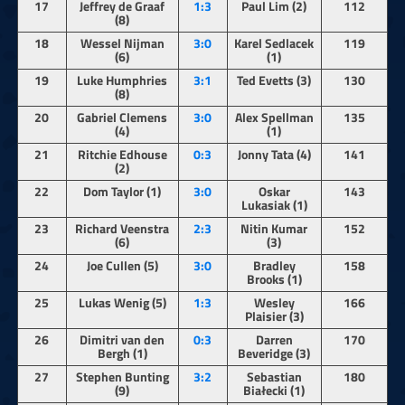
17
Jeffrey de Graaf
1:3
Paul Lim (2)
112
(8)
18
Wessel Nijman
3:0
Karel Sedlacek
119
(6)
(1)
19
Luke Humphries
3:1
Ted Evetts (3)
130
(8)
20
Gabriel Clemens
3:0
Alex Spellman
135
(4)
(1)
21
Ritchie Edhouse
0:3
Jonny Tata (4)
141
(2)
22
Dom Taylor (1)
3:0
Oskar
143
Lukasiak (1)
23
Richard Veenstra
2:3
Nitin Kumar
152
(6)
(3)
24
Joe Cullen (5)
3:0
Bradley
158
Brooks (1)
25
Lukas Wenig (5)
1:3
Wesley
166
Plaisier (3)
26
Dimitri van den
0:3
Darren
170
Bergh (1)
Beveridge (3)
27
Stephen Bunting
3:2
Sebastian
180
(9)
Białecki (1)