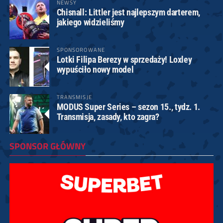
NEWSY
Chisnall: Littler jest najlepszym darterem,
jakiego widzieliśmy
SPONSOROWANE
Lotki Filipa Berezy w sprzedaży! Loxley
wypuściło nowy model
TRANSMISJE
MODUS Super Series – sezon 15., tydz. 1.
Transmisja, zasady, kto zagra?
SPONSOR GŁÓWNY