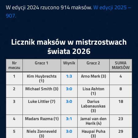
W edycji 2024 rzucono 914 maksów.
W edycji 2025 –
907.
Licznik maksów w mistrzostwach
świata 2026
Nr
Gracz 1
Wynik
Gracz 2
SUMA
meczu
MAKSÓW
1
Kim Huybrechts
1:3
Arno Merk (3)
4
(1)
2
Michael Smith (3)
3:0
Lisa Ashton
8
(1)
3
Luke Littler (7)
3:0
Darius
18
Labanauskas
(3)
4
Madars Razma (1)
3:1
Jamai van den
23
Herik (4)
5
Niels Zonneveld
3:0
Haupai Puha
29
(3)
(3)