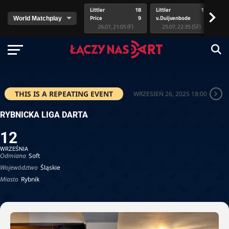
Littler
18
Littler
17
Pr
>
Price
9
v.Duijvenbode
5
va
26.07, 21:05 (F)
25.07, 22:35 (SF)
THIS IS A REPEATING EVENT
WRZESIEŃ 26, 2025 18:00
RYBNICKA LIGA DARTA
12
WRZEŚNIA
Odmiana
Soft
Województwo
Śląskie
Miasto
Rybnik