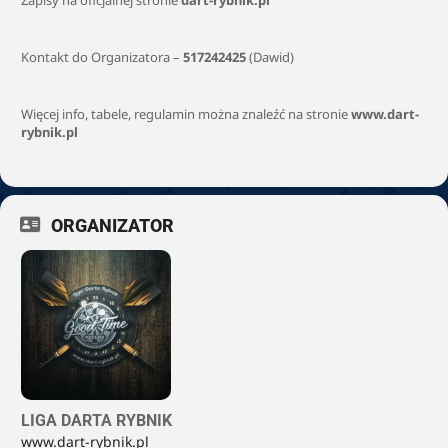
Zapisy na oficjalnej stronie
dart-rybnik.pl
Kontakt do Organizatora –
517242425
(Dawid)
Więcej info, tabele, regulamin można znaleźć na stronie
www.dart-
rybnik.pl
ORGANIZATOR
LIGA DARTA RYBNIK
www.dart-rybnik.pl