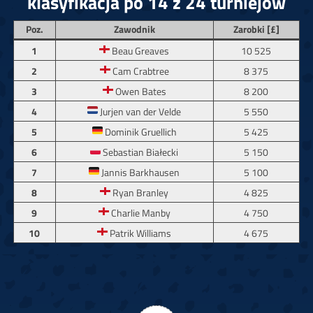
klasyfikacja po 14 z 24 turniejów
Poz.
Zawodnik
Zarobki [£]
1
Beau Greaves
10 525
2
Cam Crabtree
8 375
3
Owen Bates
8 200
4
Jurjen van der Velde
5 550
5
Dominik Gruellich
5 425
6
Sebastian Białecki
5 150
7
Jannis Barkhausen
5 100
8
Ryan Branley
4 825
9
Charlie Manby
4 750
10
Patrik Williams
4 675