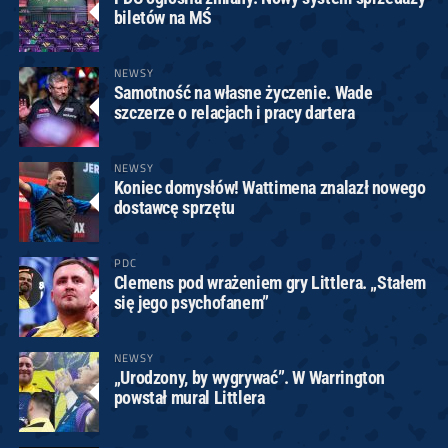
biletów na MŚ
NEWSY
Samotność na własne życzenie. Wade
szczerze o relacjach i pracy dartera
NEWSY
Koniec domysłów! Wattimena znalazł nowego
dostawcę sprzętu
PDC
Clemens pod wrażeniem gry Littlera. „Stałem
się jego psychofanem”
NEWSY
„Urodzony, by wygrywać”. W Warrington
powstał mural Littlera