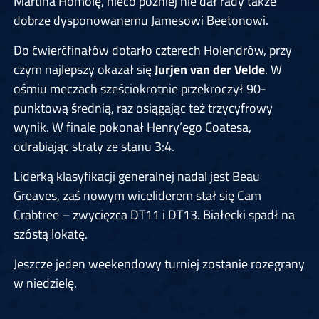
Martina Homolę, nieco później nie dał rady także
dobrze dysponowanemu Jamesowi Beetonowi.
Do ćwierćfinałów dotarło czterech Holendrów, przy
czym najlepszy okazał się
Jurjen van der Velde
. W
ośmiu meczach sześciokrotnie przekroczył 90-
punktową średnią, raz osiągając też trzycyfrowy
wynik. W finale pokonał Henry’ego Coatesa,
odrabiając straty ze stanu 3:4.
Liderką klasyfikacji generalnej nadal jest Beau
Greaves, zaś nowym wiceliderem stał się Cam
Crabtree – zwycięzca DT11 i DT13. Białecki spadł na
szóstą lokatę.
Jeszcze jeden weekendowy turniej zostanie rozegrany
w niedzielę.