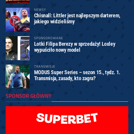
NEWSY
Chisnall: Littler jest najlepszym darterem,
jakiego widzieliśmy
SPONSOROWANE
Lotki Filipa Berezy w sprzedaży! Loxley
wypuściło nowy model
TRANSMISJE
MODUS Super Series – sezon 15., tydz. 1.
Transmisja, zasady, kto zagra?
SPONSOR GŁÓWNY