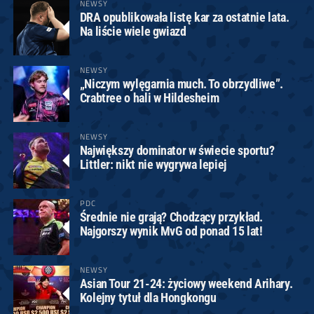
NEWSY
DRA opublikowała listę kar za ostatnie lata.
Na liście wiele gwiazd
NEWSY
„Niczym wylęgarnia much. To obrzydliwe”.
Crabtree o hali w Hildesheim
NEWSY
Największy dominator w świecie sportu?
Littler: nikt nie wygrywa lepiej
PDC
Średnie nie grają? Chodzący przykład.
Najgorszy wynik MvG od ponad 15 lat!
NEWSY
Asian Tour 21-24: życiowy weekend Arihary.
Kolejny tytuł dla Hongkongu