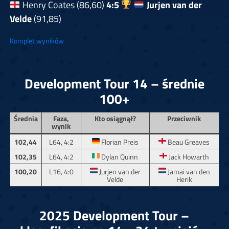
Henry Coates (86,60)
4:5
Jurjen van der
Velde
(91,85)
Komplet wyników
Development Tour 14 – średnie
100+
Średnia
Faza,
Kto osiągnął?
Przeciwnik
wynik
102,44
L64, 4:2
Florian Preis
Beau Greaves
102,35
L64, 4:2
Dylan Quinn
Jack Howarth
100,20
L16, 4:0
Jurjen van der
Jamai van den
Velde
Herik
2025 Development Tour –