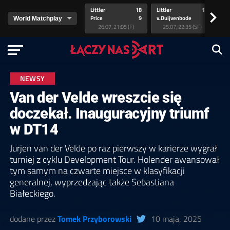
Littler
18
Littler
17
Pr
>
Price
9
v.Duijvenbode
5
va
26.07, 21:05 (F)
25.07, 22:35 (SF)
NEWSY
Van der Velde wreszcie się
doczekał. Inauguracyjny triumf
w DT14
Jurjen van der Velde po raz pierwszy w karierze wygrał
turniej z cyklu Development Tour. Holender awansował
tym samym na czwarte miejsce w klasyfikacji
generalnej, wyprzedzając także Sebastiana
Białeckiego.
dodane przez
Tomek Przyborowski
10 maja, 2025