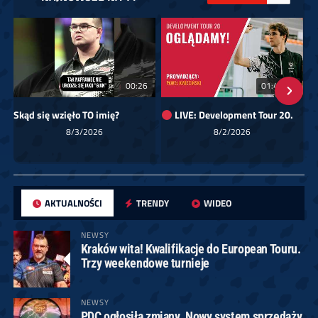
00:26
01:40:24
Skąd się wzięło TO imię?
LIVE: Development Tour 20.
8/3/2026
8/2/2026
AKTUALNOŚCI
TRENDY
WIDEO
NEWSY
Kraków wita! Kwalifikacje do European Touru.
Trzy weekendowe turnieje
NEWSY
PDC ogłosiła zmiany. Nowy system sprzedaży