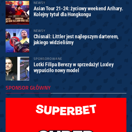
NEWSY
Asian Tour 21-24: życiowy weekend Arihary.
Kolejny tytuł dla Hongkongu
NEWSY
Chisnall: Littler jest najlepszym darterem,
jakiego widzieliśmy
SPONSOROWANE
Lotki Filipa Berezy w sprzedaży! Loxley
wypuściło nowy model
SPONSOR GŁÓWNY