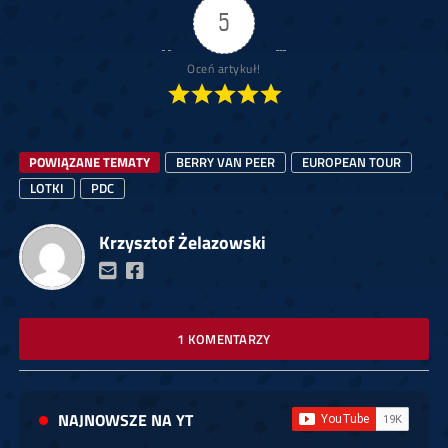
5
Oceń artykuł!
POWIĄZANE TEMATY
BERRY VAN PEER
EUROPEAN TOUR
LOTKI
PDC
Krzysztof Żelazowski
1 KOMENTARZY
NAJNOWSZE NA YT