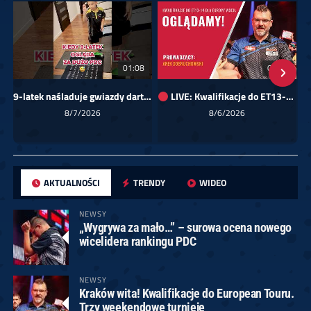
01:08
00:00
9-latek naśladuje gwiazdy darta!
LIVE: Kwalifikacje do ET13-14 dla Europy Wschodniej
Sk
8/7/2026
8/6/2026
AKTUALNOŚCI
TRENDY
WIDEO
NEWSY
„Wygrywa za mało…” – surowa ocena nowego
wicelidera rankingu PDC
NEWSY
Kraków wita! Kwalifikacje do European Touru.
Trzy weekendowe turnieje