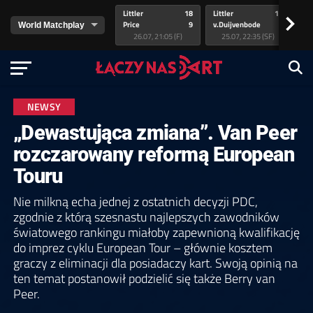
Littler
18
Littler
17
Pr
>
Price
9
v.Duijvenbode
5
va
26.07, 21:05 (F)
25.07, 22:35 (SF)
NEWSY
„Dewastująca zmiana”. Van Peer
rozczarowany reformą European
Touru
Nie milkną echa jednej z ostatnich decyzji PDC,
zgodnie z którą szesnastu najlepszych zawodników
światowego rankingu miałoby zapewnioną kwalifikację
do imprez cyklu European Tour – głównie kosztem
graczy z eliminacji dla posiadaczy kart. Swoją opinią na
ten temat postanowił podzielić się także Berry van
Peer.