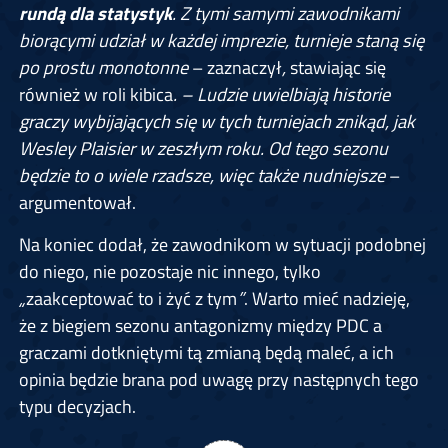
rundą dla statystyk
. Z tymi samymi zawodnikami
biorącymi udział w każdej imprezie, turnieje staną się
po prostu monotonne
– zaznaczył
,
stawiając się
również w roli kibica
. – Ludzie uwielbiają historie
graczy wybijających się w tych turniejach znikąd, jak
Wesley Plaisier w zeszłym roku. Od tego sezonu
będzie to o wiele rzadsze, więc także nudniejsze
–
argumentował.
Na koniec dodał, że zawodnikom w sytuacji podobnej
do niego, nie pozostaje nic innego, tylko
„
zaakceptować to i żyć z tym
”
. Warto mieć nadzieję,
że z biegiem sezonu antagonizmy między PDC a
graczami dotkniętymi tą zmianą będą maleć, a ich
opinia będzie brana pod uwagę przy następnych tego
typu decyzjach.