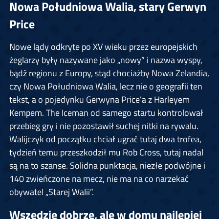
Nowa Południowa Walia, stary Gerwyn
Price
Nowe lądy odkryte po XV wieku przez europejskich
żeglarzy były nazywane jako „nowy” i nazwa wyspy,
bądź regionu z Europy, stąd chociażby Nowa Zelandia,
czy Nowa Południowa Walia, lecz nie o geografii ten
tekst, a o pojedynku Gerwyna Price’a z Harleyem
Kempem. The Iceman od samego startu kontrolował
przebieg gry i nie pozostawił suchej nitki na rywalu.
Walijczyk od początku chciał ugrać tutaj dwa trofea,
tydzień temu przeszkodził mu Rob Cross, tutaj nadal
są na to szanse. Solidna punktacja, niezłe podwójne i
140 zwieńczone na mecz, nie ma na co narzekać
obywatel „Starej Walii”.
Wszędzie dobrze, ale w domu najlepiej