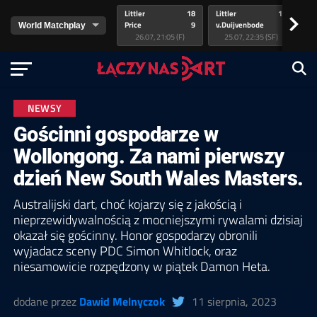
Littler
18
Littler
17
Pr
>
Price
9
v.Duijvenbode
5
va
26.07, 21:05 (F)
25.07, 22:35 (SF)
NEWSY
Gościnni gospodarze w
Wollongong. Za nami pierwszy
dzień New South Wales Masters.
Australijski dart, choć kojarzy się z jakością i
nieprzewidywalnością z mocniejszymi rywalami dzisiaj
okazał się gościnny. Honor gospodarzy obronili
wyjadacz sceny PDC Simon Whitlock, oraz
niesamowicie rozpędzony w piątek Damon Heta.
dodane przez
Dawid Melnyczok
11 sierpnia, 2023