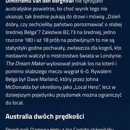
Dimitriemu Van den Berghowi
nie sprzyjało
australijskie powietrze, bo choć wynik tego nie
ukazuje, tak średnie pukają do drzwi i mówią: „Dzień
dobry, czy zechcieliby państwo porozmawiać o słabej
średniej Belga”? Zaledwie 82,73 na średniej, jedno
rzucone 180 i aż 18 prób na podwójnych to nie są
statystyki godne pochwały, zwłaszcza dla kogoś, kto
niedawno walczył o mistrzostwo świata w Londynie.
The Dream Maker
wylosował jednak los na loterii i
pomimo słabszego meczu wygrał 6-0. Rywalem
Belga był Dave Marland, który przez Johna
McDonalda był określony jako „Local Hero”, lecz w
dzisiejszym pojedynku przydomek można ograniczyć
do local.
Australia dwóch prędkości
Pojedynek Damona Hety z Joe Comito skłoniłaby