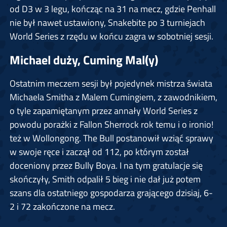
od D3 w 3 legu, kończąc na 31 na mecz, gdzie Penhall
nie był nawet ustawiony, Snakebite po 3 turniejach
World Series z rzędu w końcu zagra w sobotniej sesji.
Michael duży, Cuming Mal(y)
Ostatnim meczem sesji był pojedynek mistrza świata
Michaela Smitha z Malem Cumingiem, z zawodnikiem,
o tyle zapamiętanym przez annały World Series z
powodu porażki z Fallon Sherrock rok temu i o ironio!
też w Wollongong. The Bull postanowił wziąć sprawy
w swoje ręce i zaczął od 112, po którym został
doceniony przez Bully Boya. I na tym gratulacje się
skończyły, Smith odpalił 5 bieg i nie dał już potem
szans dla ostatniego gospodarza grającego dzisiaj, 6-
2 i 72 zakończone na mecz.