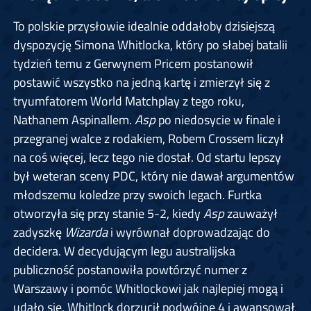
To polskie przysłowie idealnie oddałoby dzisiejszą
dyspozycję Simona Whitlocka, który po słabej batalii
tydzień temu z Gerwynem Pricem postanowił
postawić wszystko na jedną kartę i zmierzył się z
tryumfatorem World Matchplay z tego roku,
Nathanem Aspinallem.
Asp
po niedosycie w finale i
przegranej walce z rodakiem, Robem Crossem liczył
na coś więcej, lecz tego nie dostał. Od startu lepszy
był weteran sceny PDC, który nie dawał argumentów
młodszemu koledze przy swoich legach. Furtka
otworzyła się przy stanie 5-2, kiedy
Asp
zauważył
zadyszkę
Wizarda
i wyrównał doprowadzając do
decidera. W decydującym legu australijska
publiczność postanowiła powtórzyć numer z
Warszawy i pomóc Whitlockowi jak najlepiej mogą i
udało się. Whitlock dorzucił podwójne 4 i awansował