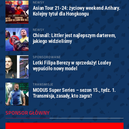
NEWSY
Asian Tour 21-24: życiowy weekend Arihary.
Kolejny tytuł dla Hongkongu
NEWSY
Chisnall: Littler jest najlepszym darterem,
jakiego widzieliśmy
SPONSOROWANE
Lotki Filipa Berezy w sprzedaży! Loxley
wypuściło nowy model
TRANSMISJE
MODUS Super Series – sezon 15., tydz. 1.
Transmisja, zasady, kto zagra?
SPONSOR GŁÓWNY