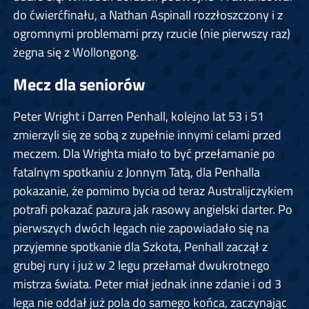
do ćwierćfinału, a Nathan Aspinall rozzłoszczony i z
ogromnymi problemami przy rzucie (nie pierwszy raz)
żegna się z Wollongong.
Mecz dla seniorów
Peter Wright i Darren Penhall, kolejno lat 53 i 51
zmierzyli się ze sobą z zupełnie innymi celami przed
meczem. Dla Wrighta miało to być przełamanie po
fatalnym spotkaniu z Jonnym Tatą, dla Penhalla
pokazanie, że pomimo bycia od teraz Australijczykiem
potrafi pokazać pazura jak rasowy angielski darter. Po
pierwszych dwóch legach nie zapowiadało się na
przyjemne spotkanie dla Szkota, Penhall zaczął z
grubej rury i już w 2 legu przełamał dwukrotnego
mistrza świata. Peter miał jednak inne zdanie i od 3
lega nie oddał już pola do samego końca, zaczynając