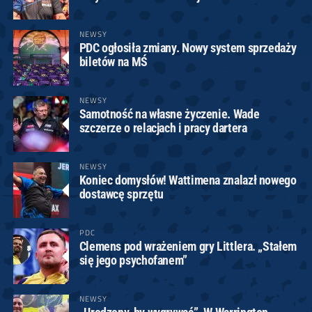
NEWSY
PDC ogłosiła zmiany. Nowy system sprzedaży
biletów na MŚ
NEWSY
Samotność na własne życzenie. Wade
szczerze o relacjach i pracy dartera
NEWSY
Koniec domysłów! Wattimena znalazł nowego
dostawcę sprzętu
PDC
Clemens pod wrażeniem gry Littlera. „Stałem
się jego psychofanem”
NEWSY