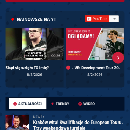
NAJNOWSZE NA YT
00:26
01:40:24
Skąd się wzięło TO imię?
LIVE: Development Tour 20.
8/3/2026
8/2/2026
AKTUALNOŚCI
TRENDY
WIDEO
NEWSY
Kraków wita! Kwalifikacje do European Touru.
Trzy weekendowe turnieje