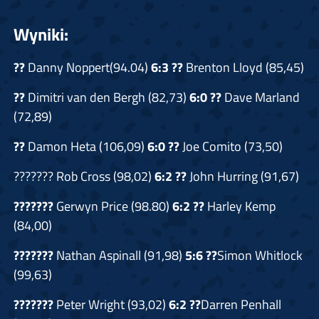
Wyniki:
??
Danny Noppert(94.04)
6:3 ??
Brenton Lloyd (85,45)
??
Dimitri van den Bergh (82,73)
6:0
??
Dave Marland
(72,89)
??
Damon Heta (106,09)
6:0
??
Joe Comito (73,50)
??????? Rob Cross (98,02)
6:2
??
John Hurring (91,67)
???????
Gerwyn Price (98.80)
6:2
??
Harley Kemp
(84,00)
???????
Nathan Aspinall (91,98)
5:6
??
Simon Whitlock
(99,63)
???????
Peter Wright (93,02)
6:2
??
Darren Penhall