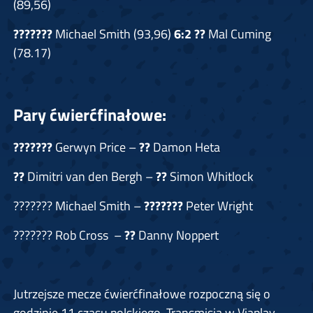
(89,56)
???????
Michael Smith (93,96)
6:2
??
Mal Cuming
(78.17)
Pary ćwierćfinałowe:
???????
Gerwyn Price –
??
Damon Heta
??
Dimitri van den Bergh –
??
Simon Whitlock
??????? Michael Smith –
???????
Peter Wright
??????? Rob Cross –
??
Danny Noppert
Jutrzejsze mecze ćwierćfinałowe rozpoczną się o
godzinie 11 czasu polskiego. Transmisja w Viaplay,