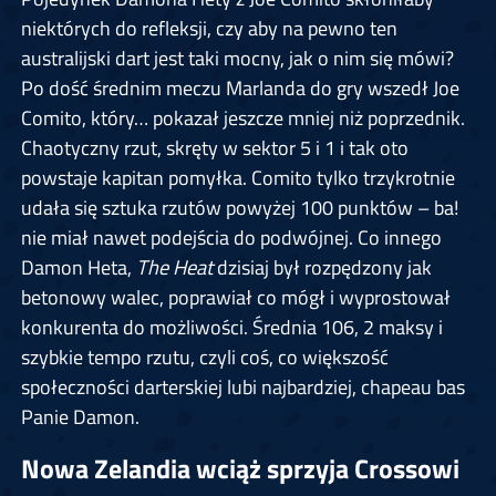
niektórych do refleksji, czy aby na pewno ten
australijski dart jest taki mocny, jak o nim się mówi?
Po dość średnim meczu Marlanda do gry wszedł Joe
Comito, który… pokazał jeszcze mniej niż poprzednik.
Chaotyczny rzut, skręty w sektor 5 i 1 i tak oto
powstaje kapitan pomyłka. Comito tylko trzykrotnie
udała się sztuka rzutów powyżej 100 punktów – ba!
nie miał nawet podejścia do podwójnej. Co innego
Damon Heta,
The Heat
dzisiaj był rozpędzony jak
betonowy walec, poprawiał co mógł i wyprostował
konkurenta do możliwości. Średnia 106, 2 maksy i
szybkie tempo rzutu, czyli coś, co większość
społeczności darterskiej lubi najbardziej, chapeau bas
Panie Damon.
Nowa Zelandia wciąż sprzyja Crossowi