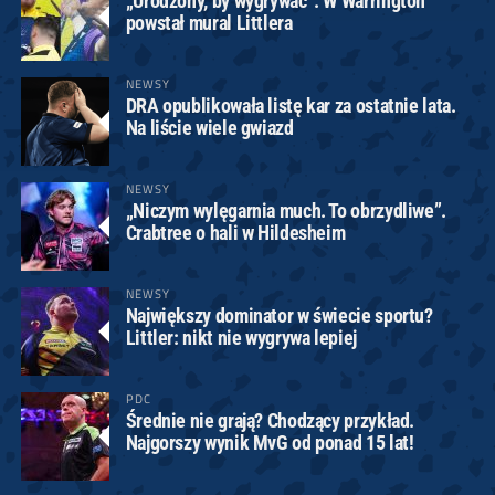
„Urodzony, by wygrywać”. W Warrington
powstał mural Littlera
NEWSY
DRA opublikowała listę kar za ostatnie lata.
Na liście wiele gwiazd
NEWSY
„Niczym wylęgarnia much. To obrzydliwe”.
Crabtree o hali w Hildesheim
NEWSY
Największy dominator w świecie sportu?
Littler: nikt nie wygrywa lepiej
PDC
Średnie nie grają? Chodzący przykład.
Najgorszy wynik MvG od ponad 15 lat!