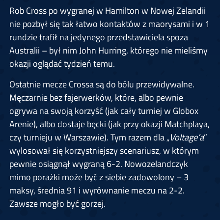
Rob Cross po wygranej w Hamilton w Nowej Zelandii
nie pozbył się tak łatwo kontaktów z maorysami i w 1
rundzie trafił na jedynego przedstawiciela spoza
Australii – był nim John Hurring, którego nie mieliśmy
okazji oglądać tydzień temu.
Ostatnie mecze Crossa są do bólu przewidywalne.
Męczarnie bez fajerwerków, które, albo pewnie
ogrywa na swoją korzyść (jak cały turniej w Globox
Arenie), albo dostaje bęcki (jak przy okazji Matchplaya,
czy turnieju w Warszawie). Tym razem dla „
Voltage’a
”
wylosował się korzystniejszy scenariusz, w którym
pewnie osiągnął wygraną 6-2. Nowozelandczyk
mimo porażki może być z siebie zadowolony – 3
maksy, średnia 91 i wyrównanie meczu na 2-2.
Zawsze mogło być gorzej.