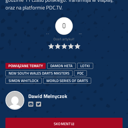
oraz na platformie PDC.TV.
0
Oceń artykuł!
POWIĄZANE TEMATY
DAMON HETA
LOTKI
NEW SOUTH WALES DARTS MASTERS
PDC
SIMON WHITLOCK
WORLD SERIES OF DARTS
Dawid Melnyczok
SKOMENTUJ