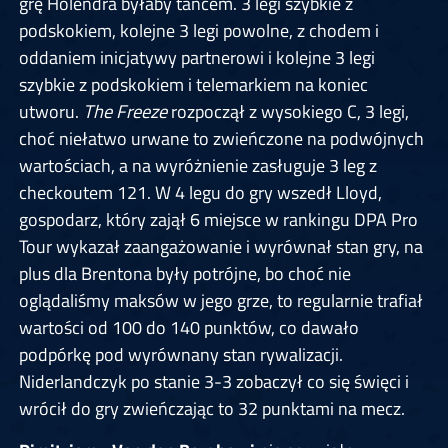
grę Holendra byłaby tańcem. 3 legi szybkie z
podskokiem, kolejne 3 legi powolne, z chodem i
oddaniem inicjatywy partnerowi i kolejne 3 legi
szybkie z podskokiem i telemarkiem na koniec
utworu.
The Freeze
rozpoczął z wysokiego C, 3 legi,
choć niełatwo urwane to zwieńczone na podwójnych
wartościach, a na wyróżnienie zasługuje 3 leg z
checkoutem 121. W 4 legu do gry wszedł Lloyd,
gospodarz, który zajął 6 miejsce w rankingu DPA Pro
Tour wykazał zaangażowanie i wyrównał stan gry, na
plus dla Brentona były potrójne, bo choć nie
oglądaliśmy maksów w jego grze, to regularnie trafiał
wartości od 100 do 140 punktów, co dawało
podpórkę pod wyrównany stan rywalizacji.
Niderlandczyk po stanie 3-3 zobaczył co się święci i
wrócił do gry zwieńczając to 32 punktami na mecz.