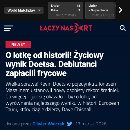
Littler
18
Littler
17
Pr
>
Price
9
v.Duijvenbode
5
va
26.07, 21:05 (F)
25.07, 22:35 (SF)
NEWSY
O lotkę od historii! Życiowy
wynik Doetsa. Debiutanci
zapłacili frycowe
Wielka sprawa! Kevin Doets w pojedynku z Jonasem
Masalinem ustanowił nowy osobisty rekord średniej.
Co więcej – jak się okazało – był o lotkę od
wyrównania najlepszego wyniku w historii European
Touru, który ciągle dzierży Dave Chisnall.
dodane przez
Oliwier Walczak
13 marca, 2026