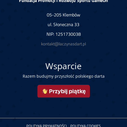
Fundacja Promocji i Rozwoju Sportu GameOn
05-205 Klembów
ul. Słoneczna 33
NIP: 1251730038
kontakt@laczynasdart.pl
Wsparcie
Razem budujmy przyszłość polskiego darta
POLITYKA PRYWATNOŚCI
POLITYKA COOKIES