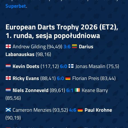
Superbet
.
European Darts Trophy 2026 (ET2),
1. runda, sesja popołudniowa
Andrew Gilding (94,49)
3:6
Darius
Labanauskas
(98,16)
Kevin Doets
(117,12)
6:0
Jonas Masalin (75,5)
Ricky Evans
(88,41)
6:0
Florian Preis (83,44)
Niels Zonneveld
(89,61)
6:
1
Keane Barry
(85,56)
Cameron Menzies (93,52)
4:6
Paul Krohne
(90,19)