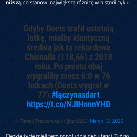
niższą
, co stanowi największą różnicę w historii cyklu.
Gdyby Doets trafił ostatnią
lotkę, miałby identyczną
średnią jak ta rekordowa
Chisnalla (118,66) z 2018
roku. Po prostu obaj
wygraliby mecz 6:0 w 76
lotkach (Doets wygrał w
77).
#łączynasdart
https://t.co/NJIHnnnYHD
— Tomek Przyborowski (@tpr2209)
March 13, 2026
Ciężkie życie mieli tego popołudnia debiutanci. Tuż po