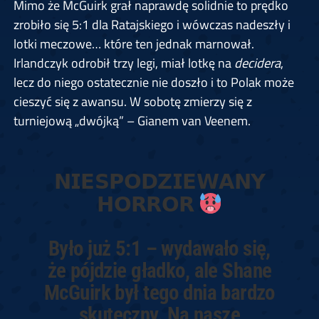
Mimo że McGuirk grał naprawdę solidnie to prędko
zrobiło się 5:1 dla Ratajskiego i wówczas nadeszły i
lotki meczowe… które ten jednak marnował.
Irlandczyk odrobił trzy legi, miał lotkę na
decidera
,
lecz do niego ostatecznie nie doszło i to Polak może
cieszyć się z awansu. W sobotę zmierzy się z
turniejową „dwójką” – Gianem van Veenem.
𝗡𝗜𝗘𝗦𝗣𝗢𝗗𝗭𝗜𝗘𝗪𝗔𝗡𝗬
𝗛𝗢𝗥𝗥𝗢𝗥
Było już 5:1 – wydawało się,
że pójdzie gładko, ale Shane
McGuirk był tego dnia bardzo
skuteczny. Na nasze