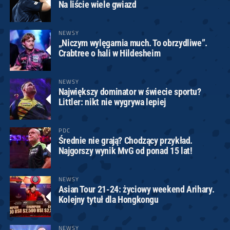
Na liście wiele gwiazd
NEWSY
„Niczym wylęgarnia much. To obrzydliwe”.
Crabtree o hali w Hildesheim
NEWSY
Największy dominator w świecie sportu?
Littler: nikt nie wygrywa lepiej
PDC
Średnie nie grają? Chodzący przykład.
Najgorszy wynik MvG od ponad 15 lat!
NEWSY
Asian Tour 21-24: życiowy weekend Arihary.
Kolejny tytuł dla Hongkongu
NEWSY