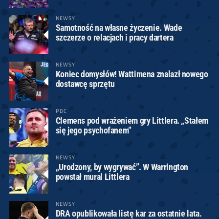
NEWSY
Samotność na własne życzenie. Wade
szczerze o relacjach i pracy dartera
NEWSY
Koniec domysłów! Wattimena znalazł nowego
dostawcę sprzętu
PDC
Clemens pod wrażeniem gry Littlera. „Stałem
się jego psychofanem”
NEWSY
„Urodzony, by wygrywać”. W Warrington
powstał mural Littlera
NEWSY
DRA opublikowała listę kar za ostatnie lata.