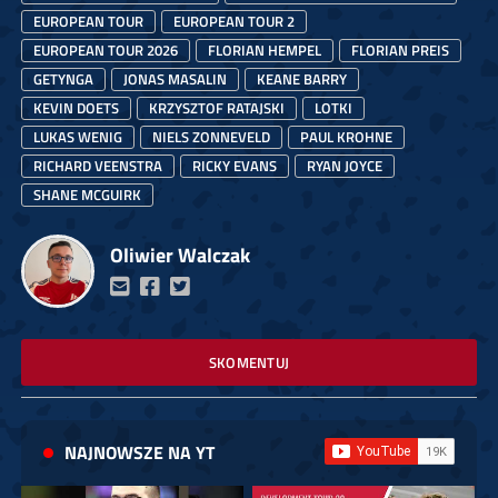
EUROPEAN TOUR
EUROPEAN TOUR 2
EUROPEAN TOUR 2026
FLORIAN HEMPEL
FLORIAN PREIS
GETYNGA
JONAS MASALIN
KEANE BARRY
KEVIN DOETS
KRZYSZTOF RATAJSKI
LOTKI
LUKAS WENIG
NIELS ZONNEVELD
PAUL KROHNE
RICHARD VEENSTRA
RICKY EVANS
RYAN JOYCE
SHANE MCGUIRK
Oliwier Walczak
SKOMENTUJ
NAJNOWSZE NA YT