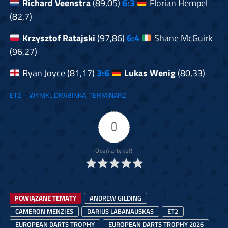
Richard Veenstra
(89,05)
6:3
Florian Hempel
(82,7)
Krzysztof Ratajski
(97,86)
6:4
Shane McGuirk
(96,27)
Ryan Joyce (81,17)
3:6
Lukas Wenig
(80,33)
ET2 – WYNIKI, DRABINKA, TERMINARZ
0
Oceń artykuł!
POWIĄZANE TEMATY
ANDREW GILDING
CAMERON MENZIES
DARIUS LABANAUSKAS
ET2
EUROPEAN DARTS TROPHY
EUROPEAN DARTS TROPHY 2026