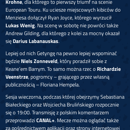
Krohne
, dla którego to pierwszy triumf na scenie
European Touru. Ku uciesze miejscowych kibiców do
Menziesa dołączył Ryan Joyce, którego wyrzucił
Lukas Wenig
. Na scenę w sobotę nie powróci także
Andrew Gilding, dla którego z kolei za mocny okazał
się
Darius Labanauskas
.
Lepiej od nich Getyngę na pewno lepiej wspominać
będzie
Niels Zonneveld
, który poradził sobie z
Keane’em Barrym. To samo można rzec o
Richardzie
Veenstrze
, pogromcy – grającego przez własną
publicznością – Floriana Hempela.
Sesja wieczorna, podczas której obejrzymy Sebastiana
Białeckiego oraz Wojciecha Brulińskiego rozpocznie
się o 19:00. Transmisję z polskim komentarzem
przeprowadzi
CANAL+
. Mecze można oglądać także
za pośrednictwem aplikacji oraz strony internetowej