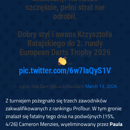
szczęście, pełni strat nie
odrobił.
Dobry styl i awans Krzysztofa
Ratajskiego do 2. rundy
European Darts Trophy 2026
…
pic.twitter.com/6w7IaQyS1V
— Łączy Nas Dart (@LaczyNasDart)
March 13, 2026
Z turniejem pożegnało się trzech zawodników
zakwalifikowanych z rankingu ProTour. W tym gronie
znalazł się fatalny tego dnia na podwójnych (15%,
4/26) Cameron Menzies, wyeliminowany przez
Paula