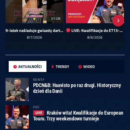
01:08
00:00
9-latek naśladuje gwiazdy darta!
LIVE: Kwalifikacje do ET13-14 dla Europy Wschodniej
Sk
8/7/2026
8/6/2026
AKTUALNOŚCI
TRENDY
WIDEO
NEWSY
PDCN&B: Haavisto po raz drugi. Historyczny
dzień dla Danii
PDC
Kraków wita! Kwalifikacje do European
LIVE
Touru. Trzy weekendowe turnieje