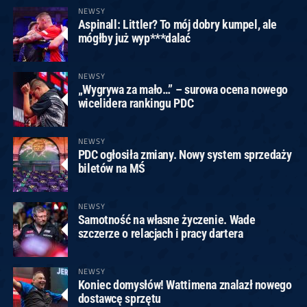
NEWSY
Aspinall: Littler? To mój dobry kumpel, ale
mógłby już wyp***dalać
NEWSY
„Wygrywa za mało…” – surowa ocena nowego
wicelidera rankingu PDC
NEWSY
PDC ogłosiła zmiany. Nowy system sprzedaży
biletów na MŚ
NEWSY
Samotność na własne życzenie. Wade
szczerze o relacjach i pracy dartera
NEWSY
Koniec domysłów! Wattimena znalazł nowego
dostawcę sprzętu