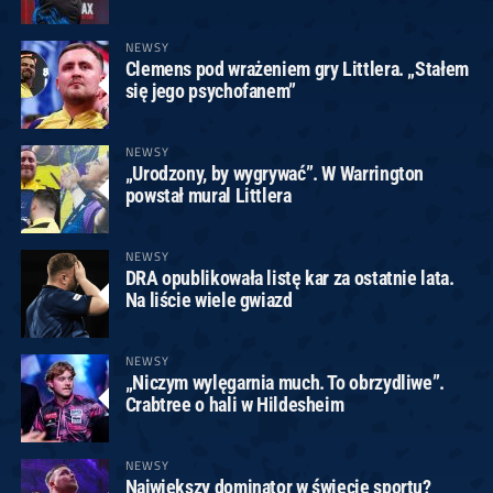
NEWSY
Clemens pod wrażeniem gry Littlera. „Stałem
się jego psychofanem”
NEWSY
„Urodzony, by wygrywać”. W Warrington
powstał mural Littlera
NEWSY
DRA opublikowała listę kar za ostatnie lata.
Na liście wiele gwiazd
NEWSY
„Niczym wylęgarnia much. To obrzydliwe”.
Crabtree o hali w Hildesheim
NEWSY
Największy dominator w świecie sportu?