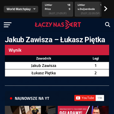
Littler
18
Littler
17
Pr
>
Price
9
v.Duijvenbode
5
va
26.07, 21:05 (F)
25.07, 22:35 (SF)
Jakub Zawisza – Łukasz Piętka
Wynik
Zawodnik
Legi
Jakub Zawisza
1
Łukasz Piętka
2
NAJNOWSZE NA YT