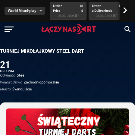
Littler
18
Littler
17
Pr
>
Price
9
v.Duijvenbode
5
va
26.07, 21:05 (F)
25.07, 22:35 (SF)
TURNIEJ MIKOŁAJKOWY STEEL DART
21
GRUDNIA
Odmiana
Steel
Województwo
Zachodniopomorskie
Miasto
Świnoujście