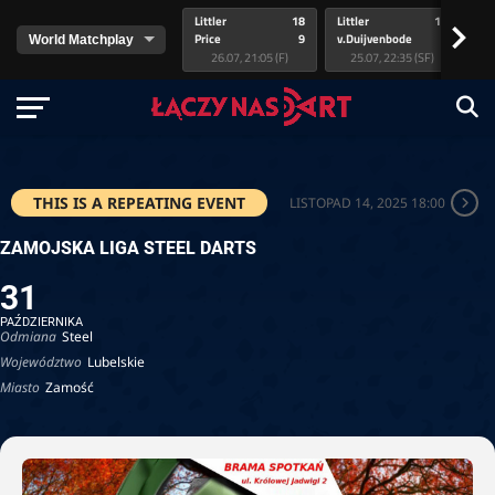
Littler
18
Littler
17
Pr
>
Price
9
v.Duijvenbode
5
va
26.07, 21:05 (F)
25.07, 22:35 (SF)
THIS IS A REPEATING EVENT
LISTOPAD 14, 2025 18:00
ZAMOJSKA LIGA STEEL DARTS
31
PAŹDZIERNIKA
Odmiana
Steel
Województwo
Lubelskie
Miasto
Zamość