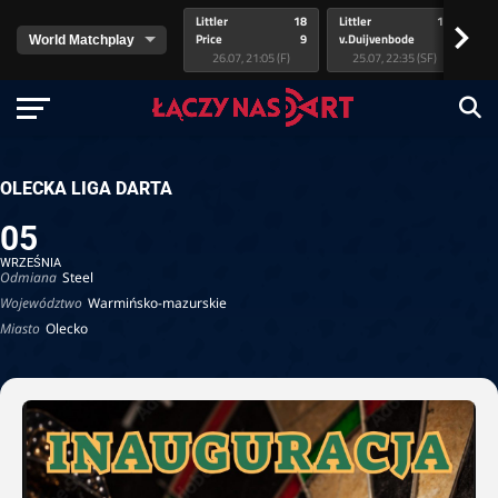
Littler
18
Littler
17
Pr
>
Price
9
v.Duijvenbode
5
va
26.07, 21:05 (F)
25.07, 22:35 (SF)
OLECKA LIGA DARTA
05
WRZEŚNIA
Odmiana
Steel
Województwo
Warmińsko-mazurskie
Miasto
Olecko