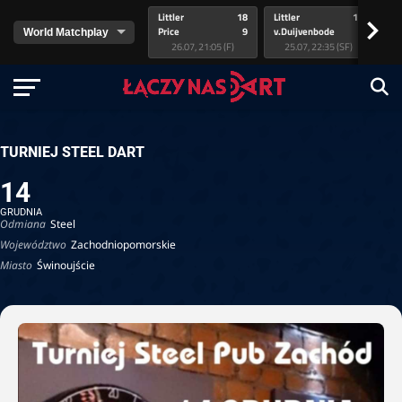
Littler
18
Littler
17
Pr
>
Price
9
v.Duijvenbode
5
va
26.07, 21:05 (F)
25.07, 22:35 (SF)
TURNIEJ STEEL DART
14
GRUDNIA
Odmiana
Steel
Województwo
Zachodniopomorskie
Miasto
Świnoujście