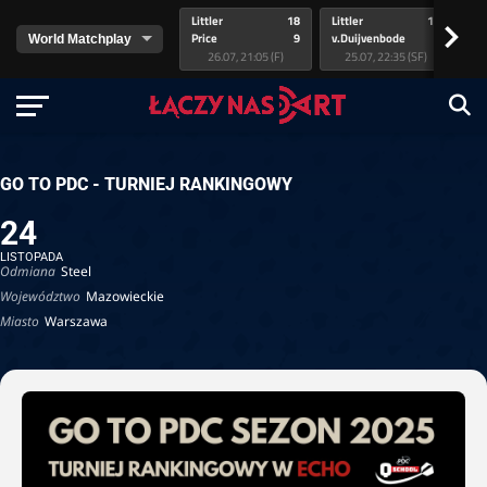
Littler
18
Littler
17
Pr
>
Price
9
v.Duijvenbode
5
va
26.07, 21:05 (F)
25.07, 22:35 (SF)
GO TO PDC - TURNIEJ RANKINGOWY
24
LISTOPADA
Odmiana
Steel
Województwo
Mazowieckie
Miasto
Warszawa