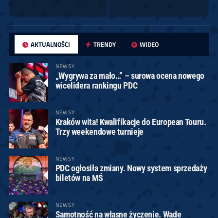
AKTUALNOŚCI
TRENDY
WIDEO
NEWSY
„Wygrywa za mało…” – surowa ocena nowego
wicelidera rankingu PDC
NEWSY
Kraków wita! Kwalifikacje do European Touru.
Trzy weekendowe turnieje
NEWSY
PDC ogłosiła zmiany. Nowy system sprzedaży
biletów na MŚ
NEWSY
Samotność na własne życzenie. Wade