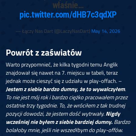
właśnie…
pic.twitter.com/dHB7c3qdXP
— Łączy Nas Dart (@LaczyNasDart)
May 14, 2026
Powrót z zaświatów
Warto przypomnieć, że kilka tygodni temu Anglik
znajdował się nawet na 7. miejscu w tabeli, teraz
jednak może cieszyć się z udziału w play-offach. –
Jestem z siebie bardzo dumny, że to wywalczyłem
.
To nie jest mój rok i bardzo ciężko pracowałem przez
ostatnie trzy tygodnie. To, że wróciłem z tak trudnej
pozycji dowodzi, że jestem dość wytrwały.
Nigdy
wcześniej nie byłem z siebie bardziej dumny.
Bardzo
bolałoby mnie, jeśli nie wszedłbym do play-offów.