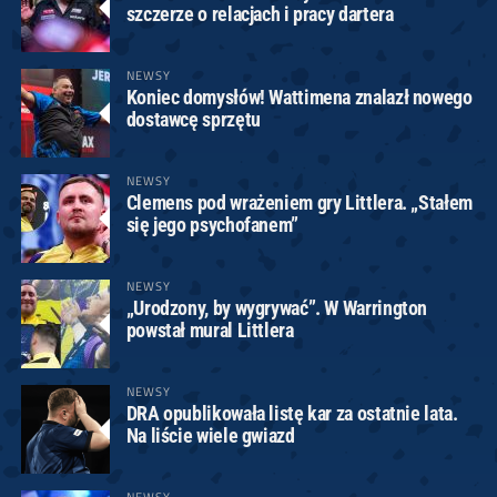
szczerze o relacjach i pracy dartera
NEWSY
Koniec domysłów! Wattimena znalazł nowego
dostawcę sprzętu
NEWSY
Clemens pod wrażeniem gry Littlera. „Stałem
się jego psychofanem”
NEWSY
„Urodzony, by wygrywać”. W Warrington
powstał mural Littlera
NEWSY
DRA opublikowała listę kar za ostatnie lata.
Na liście wiele gwiazd
NEWSY