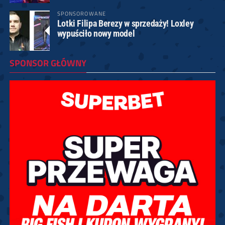
SPONSOROWANE
Lotki Filipa Berezy w sprzedaży! Loxley
wypuściło nowy model
SPONSOR GŁÓWNY