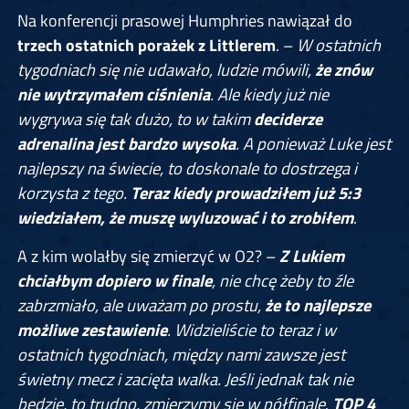
Na konferencji prasowej Humphries nawiązał do
trzech ostatnich porażek z Littlerem
. –
W ostatnich
tygodniach się nie udawało, ludzie mówili,
że znów
nie wytrzymałem ciśnienia
. Ale kiedy już nie
wygrywa się tak dużo, to w takim
deciderze
adrenalina jest bardzo wysoka
. A ponieważ Luke jest
najlepszy na świecie, to doskonale to dostrzega i
korzysta z tego.
Teraz kiedy prowadziłem już 5:3
wiedziałem, że muszę wyluzować i to zrobiłem
.
A z kim wolałby się zmierzyć w O2? –
Z Lukiem
chciałbym dopiero w finale
, nie chcę żeby to źle
zabrzmiało, ale uważam po prostu,
że to najlepsze
możliwe zestawienie
. Widzieliście to teraz i w
ostatnich tygodniach, między nami zawsze jest
świetny mecz i zacięta walka. Jeśli jednak tak nie
będzie, to trudno, zmierzymy się w półfinale
.
TOP 4