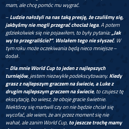
mam, ale chcę pomóc mu wygrać
.
–
Ludzie nałożyli na nas taką presję, że czuliśmy się,
jakbyśmy nie mogli przegrać chociaż lega
. A potem
gdziekolwiek się nie pojawiłem, to były pytania:
„Jak
wy to przegraliście?”
.
Wolałem tego nie słyszeć
. W
tym roku może oczekiwania będą nieco mniejsze
–
dodał.
–
Dla mnie World Cup to jeden z najlepszych
turniejów
, jestem niezwykle podekscytowany.
Kiedy
grasz z najlepszym graczem na świecie, a Luke z
drugim najlepszym graczem na świecie
, to czujesz tę
ekscytację, bo wiesz, że oboje gracie świetnie.
Niektórzy się martwili czy on nie będzie chciał się
wycofać, ale wiem, że ani przez moment się nie
wahał, ale zanim World Cup,
to jeszcze trochę mamy