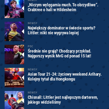
„Niczym wylęgarnia much. To obrzydliwe”.
Crabtree o hali w Hildesheim
NEWSY
Największy dominator w świecie sportu?
Littler: nikt nie wygrywa lepiej
PDC
Średnie nie grają? Chodzący przykład.
Najgorszy wynik MvG od ponad 15 lat!
NEWSY
Asian Tour 21-24: życiowy weekend Arihary.
Kolejny tytuł dla Hongkongu
NEWSY
Chisnall: Littler jest najlepszym darterem,
jakiego widzieliśmy