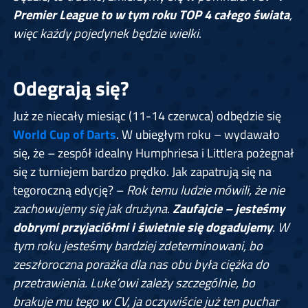
Premier League to w tym roku TOP 4 całego świata
,
więc każdy pojedynek będzie wielki
.
Odegrają się?
Już ze niecały miesiąc (11-14 czerwca) odbędzie się
World Cup of Darts
. W ubiegłym roku – wydawało
się, że – zespół idealny Humphriesa i Littlera pożegnał
się z turniejem bardzo prędko. Jak zapatrują się na
tegoroczną edycję? –
Rok temu ludzie mówili, że nie
zachowujemy się jak drużyna.
Zaufajcie – jesteśmy
dobrymi przyjaciółmi i świetnie się dogadujemy
. W
tym roku jesteśmy bardziej zdeterminowani, bo
zeszłoroczna porażka dla nas obu była ciężka do
przetrawienia. Luke’owi zależy szczególnie, bo
brakuje mu tego w CV, ja oczywiście już ten puchar