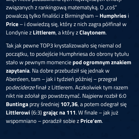
związanych z rankingową matematyką. O „coś”
powalczą tylko finaliści z Birmingham –
Humphries
i
Price
– i dowiedzą się, który z nich zagra półfinał w
Londynie z
Littlerem
, a który z
Claytonem
.
Tak jak pewne TOP3 krystalizowało się niemal od
początku, to podejście Humphriesa do obrony tytułu
stało w pewnym momencie
pod ogromnym znakiem
zapytania
. Na dobre przebudził się jednak w
Aberdeen, tam – jak i tydzień później – przegrał
po
deciderze
finał z Littlerem. Aczkolwiek tym razem
nikt nie zdołał go powstrzymać. Najpierw rozbił 6:0
Buntinga
przy średniej
107,36
, a potem odegrał się
Littlerowi
(6:3)
grając na 111
. W finale – jak już
wspomniano – poradził sobie z
Price’em
.