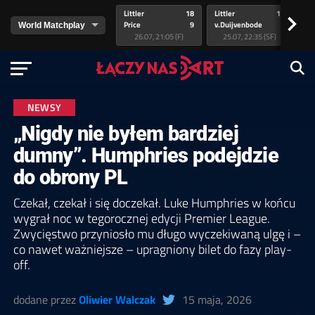
Littler
18
Littler
17
Pr
>
Price
9
v.Duijvenbode
5
va
26.07, 21:05 (F)
25.07, 22:35 (SF)
NEWSY
„Nigdy nie byłem bardziej
dumny”. Humphries podejdzie
do obrony PL
Czekał, czekał i się doczekał. Luke Humphries w końcu
wygrał noc w tegorocznej edycji Premier League.
Zwycięstwo przyniosło mu długo wyczekiwaną ulgę i –
co nawet ważniejsze – upragniony bilet do fazy play-
off.
dodane przez
Oliwier Walczak
15 maja, 2026