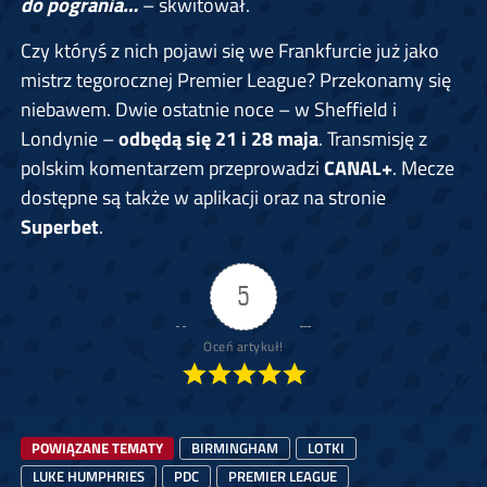
do pogrania…
– skwitował.
Czy któryś z nich pojawi się we Frankfurcie już jako
mistrz tegorocznej Premier League? Przekonamy się
niebawem. Dwie ostatnie noce – w Sheffield i
Londynie –
odbędą się 21 i 28 maja
. Transmisję z
polskim komentarzem przeprowadzi
CANAL+
. Mecze
dostępne są także w aplikacji oraz na stronie
Superbet
.
5
Oceń artykuł!
POWIĄZANE TEMATY
BIRMINGHAM
LOTKI
LUKE HUMPHRIES
PDC
PREMIER LEAGUE