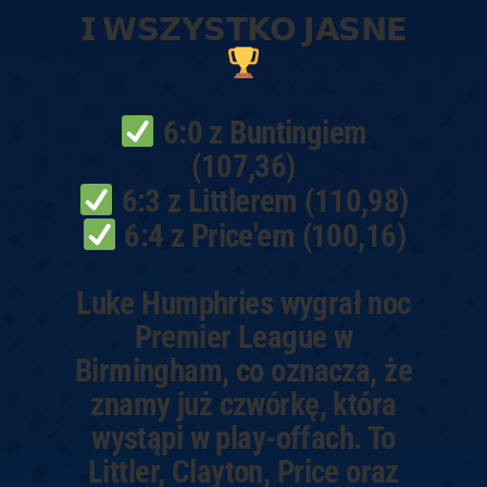
𝗜 𝗪𝗦𝗭𝗬𝗦𝗧𝗞𝗢 𝗝𝗔𝗦𝗡𝗘
6:0 z Buntingiem
(107,36)
6:3 z Littlerem (110,98)
6:4 z Price'em (100,16)
Luke Humphries wygrał noc
Premier League w
Birmingham, co oznacza, że
znamy już czwórkę, która
wystąpi w play-offach. To
Littler, Clayton, Price oraz