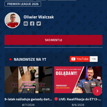
PREMIER LEAGUE 2026
Oliwier Walczak
SKOMENTUJ
NAJNOWSZE NA YT
01:08
00:00
9-latek naśladuje gwiazdy darta!
LIVE: Kwalifikacje do ET13-14 dla Europy Wschodniej
Sk
8/7/2026
8/6/2026