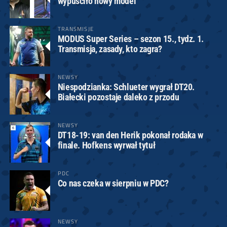
wypuściło nowy model
TRANSMISJE
MODUS Super Series – sezon 15., tydz. 1.
Transmisja, zasady, kto zagra?
NEWSY
Niespodzianka: Schlueter wygrał DT20.
Białecki pozostaje daleko z przodu
NEWSY
DT18-19: van den Herik pokonał rodaka w
finale. Hofkens wyrwał tytuł
PDC
Co nas czeka w sierpniu w PDC?
NEWSY