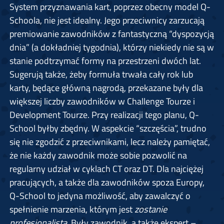
System przyznawania kart, poprzez obecny model Q-
Schoola, nie jest idealny. Jego przeciwnicy zarzucają
premiowanie zawodników z fantastyczną “dyspozycją
dnia” (a dokładniej tygodnia), którzy niekiedy nie są w
stanie podtrzymać formy na przestrzeni dwóch lat.
Sugerują także, żeby formuła trwała cały rok lub
karty, będące główną nagrodą, przekazane były dla
większej liczby zawodników w Challenge Tourze i
Development Tourze. Przy realizacji tego planu, Q-
School byłby zbędny. W aspekcie “szczęścia”, trudno
się nie zgodzić z przeciwnikami, lecz należy pamiętać,
że nie każdy zawodnik może sobie pozwolić na
regularny udział w cyklach CT oraz DT. Dla najciężej
pracujących, a także dla zawodników spoza Europy,
Q-School to jedyna możliwość, aby zawalczyć o
spełnienie marzenia, którym jest
zostanie
profesjonalistą
. Były zawodnik, a także ekspert –