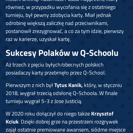
również, w przypadku wycofania się z ostatniego
turnieju, był pewny zdobycia karty. Miał jednak
odrobinę większą zaliczkę nad przeciwnikami,
postanowił zrezygnować, a co za tym idzie, pierwszy
raz w karierze, uzyskał kartę.
Sukcesy Polaków w Q-Schoolu
Aż trzech z pięciu byłych/obecnych polskich
posiadaczy karty przebrnęło przez Q-School.
Pierwszym z nich był
Tytus Kanik,
który, w styczniu
2018, wygrał trzecią odsłonę Q-Schoola. W finale
turnieju wygrał 5-3 z Jose Justicią.
W 2020 roku dołączył do niego także
Krzysztof
Kciuk
. Dzięki dobrej grze na przestrzeni rozgrywek
zajął ostatnie premiowane awansem, siódme miejsce