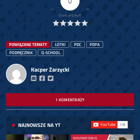
0
Oceń artykuł!
POWIĄZANE TEMATY
LOTKI
PDC
PDPA
PODRĘCZNIK
Q-SCHOOL
Kacper Zarzycki
1 KOMENTARZY
NAJNOWSZE NA YT