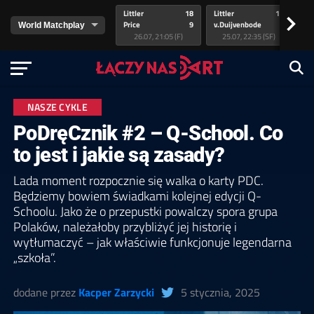
Littler
18
Littler
17
Pr
>
Price
9
v.Duijvenbode
5
va
26.07, 21:05 (F)
25.07, 22:35 (SF)
NASZE CYKLE
PoDręCznik #2 – Q-School. Co
to jest i jakie są zasady?
Lada moment rozpocznie się walka o karty PDC.
Będziemy bowiem świadkami kolejnej edycji Q-
Schoolu. Jako że o przepustki powalczy spora grupa
Polaków, należałoby przybliżyć jej historię i
wytłumaczyć – jak właściwie funkcjonuje legendarna
„szkoła”.
dodane przez
Kacper Zarzycki
5 stycznia, 2025