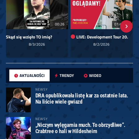
00:26
01:40:24
Skąd się wzięło TO imię?
LIVE: Development Tour 20.
8/3/2026
8/2/2026
AKTUALNOŚCI
TRENDY
WIDEO
NEWSY
DRA opublikowała listę kar za ostatnie lata.
Na liście wiele gwiazd
NEWSY
„Niczym wylęgarnia much. To obrzydliwe”.
Crabtree o hali w Hildesheim