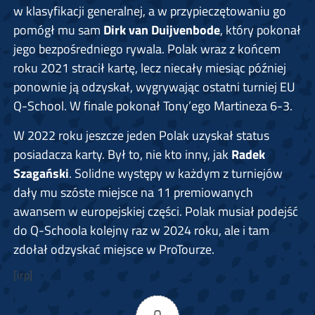
w klasyfikacji generalnej, a w przypieczętowaniu go
pomógł mu sam
Dirk van Duijvenbode
, który pokonał
jego bezpośredniego rywala. Polak wraz z końcem
roku 2021 stracił kartę, lecz niecały miesiąc później
ponownie ją odzyskał, wygrywając ostatni turniej EU
Q-School. W finale pokonał Tony’ego Martineza 6-3.
W 2022 roku jeszcze jeden Polak uzyskał status
posiadacza karty. Był to, nie kto inny, jak
Radek
Szagański
. Solidne występy w każdym z turniejów
dały mu szóste miejsce na 11 premiowanych
awansem w europejskiej części. Polak musiał podejść
do Q-Schoola kolejny raz w 2024 roku, ale i tam
zdołał odzyskać miejsce w ProTourze.
[irp]