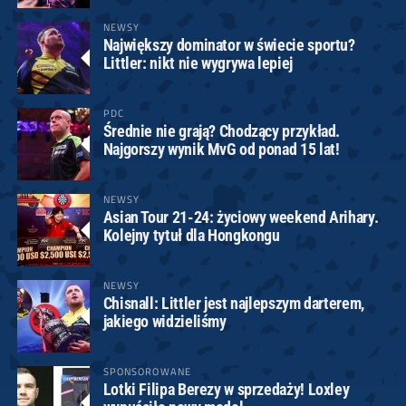
NEWSY
Największy dominator w świecie sportu?
Littler: nikt nie wygrywa lepiej
PDC
Średnie nie grają? Chodzący przykład.
Najgorszy wynik MvG od ponad 15 lat!
NEWSY
Asian Tour 21-24: życiowy weekend Arihary.
Kolejny tytuł dla Hongkongu
NEWSY
Chisnall: Littler jest najlepszym darterem,
jakiego widzieliśmy
SPONSOROWANE
Lotki Filipa Berezy w sprzedaży! Loxley