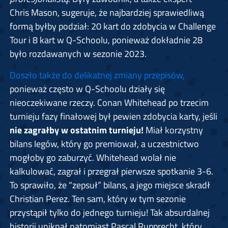
Chris Mason, sugeruje, że najbardziej sprawiedliwą
formą byłby podział: 20 kart do zdobycia w Challenge
Tour i 8 kart w Q-Schoolu, ponieważ dokładnie 28
było rozdawanych w sezonie 2023.
Doszło także do delikatnej zmiany przepisów,
ponieważ często w Q-Schoolu działy się
nieoczekiwane rzeczy. Conan Whitehead po trzecim
turnieju fazy finałowej był pewien zdobycia karty, jeśli
nie zagrałby w ostatnim turnieju!
Miał korzystny
bilans legów, który go premiował, a uczestnictwo
mogłoby go zaburzyć. Whitehead wolał nie
kalkulować, zagrał i przegrał pierwsze spotkanie 3-6.
To sprawiło, że “zepsuł” bilans, a jego miejsce skradł
Christian Perez. Ten sam, który w tym sezonie
przystąpił tylko do jednego turnieju! Tak absurdalnej
historii uniknął natomiast Pascal Rupprecht, który