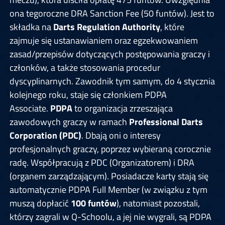
ona tegoroczne DRA Sanction Fee (50 funtów). Jest to
składka na
Darts Regulation Authority
, które
zajmuje się ustanawianiem oraz egzekwowaniem
zasad/przepisów dotyczących postępowania graczy i
członków, a także stosowania procedur
dyscyplinarnych. Zawodnik tym samym, do 4 stycznia
kolejnego roku, staje się członkiem PDPA
Associate.
PDPA
to organizacja zrzeszająca
zawodowych graczy w ramach
Professional Darts
Corporation (PDC)
. Dbają oni o interesy
profesjonalnych graczy, poprzez wybieraną corocznie
radę. Współpracują z PDC (Organizatorem) i DRA
(organem zarządzającym). Posiadacze karty stają się
automatycznie PDPA Full Member (w związku z tym
muszą dopłacić
100 funtów
), natomiast pozostali,
którzy zagrali w Q-Schoolu, a jej nie wygrali, są PDPA