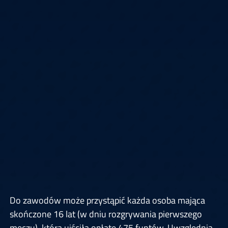
Do zawodów może przystąpić każda osoba mająca
skończone 16 lat (w dniu rozgrywania pierwszego
meczu), która uiściła opłatę 475 funtów. Uwzględnia