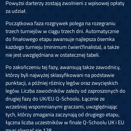
Powyżsi darterzy zostają zwolnieni z wpisowej opłaty
za udział.
Początkowa faza rozgrywek polega na rozegraniu
trzech turniejów w ciągu trzech dni. Automatycznie
do finałowego etapu awansuje najlepsza ósemka
każdego turnieju (minimum ćwierćfinalista), a także
nie jest uwzględniana w ostatecznej tabeli.
Po zakończeniu tej fazy, awansują także zawodnicy,
którzy byli najwyżej sklasyfikowani na podstawie
punktacji, a później różnicy legów oraz zwycięskich
legów. Liczba zawodników zależy od zaproszonych do
drugiej fazy do UK/EU Q-Schoolu. Łącznie ze
wcześniej wspomnianymi graczami, uwzględniając
tych, którzy zmagania zaczynają od drugiego etapu,
łączna liczba uczestników w finale Q-Schoolu UK i EU
musi równać się 128.