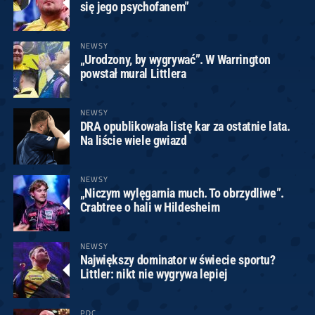
się jego psychofanem”
NEWSY
„Urodzony, by wygrywać”. W Warrington
powstał mural Littlera
NEWSY
DRA opublikowała listę kar za ostatnie lata.
Na liście wiele gwiazd
NEWSY
„Niczym wylęgarnia much. To obrzydliwe”.
Crabtree o hali w Hildesheim
NEWSY
Największy dominator w świecie sportu?
Littler: nikt nie wygrywa lepiej
PDC