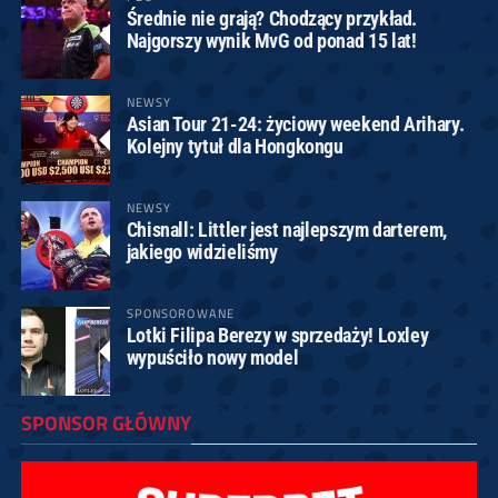
Średnie nie grają? Chodzący przykład.
Najgorszy wynik MvG od ponad 15 lat!
NEWSY
Asian Tour 21-24: życiowy weekend Arihary.
Kolejny tytuł dla Hongkongu
NEWSY
Chisnall: Littler jest najlepszym darterem,
jakiego widzieliśmy
SPONSOROWANE
Lotki Filipa Berezy w sprzedaży! Loxley
wypuściło nowy model
SPONSOR GŁÓWNY