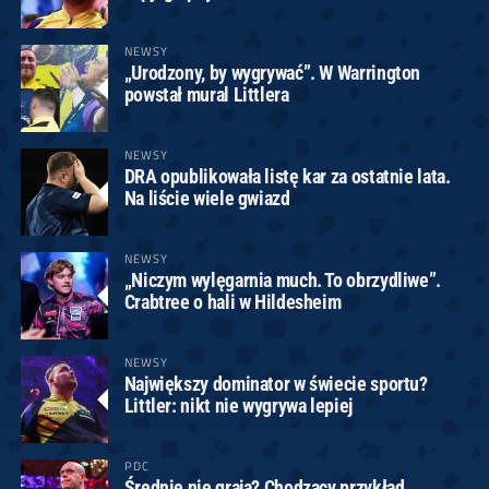
NEWSY
„Urodzony, by wygrywać”. W Warrington
powstał mural Littlera
NEWSY
DRA opublikowała listę kar za ostatnie lata.
Na liście wiele gwiazd
NEWSY
„Niczym wylęgarnia much. To obrzydliwe”.
Crabtree o hali w Hildesheim
NEWSY
Największy dominator w świecie sportu?
Littler: nikt nie wygrywa lepiej
PDC
Średnie nie grają? Chodzący przykład.