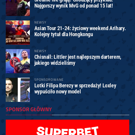
Najgorszy wynik MvG od ponad 15 lat!
NEWSY
Asian Tour 21-24: życiowy weekend Arihary.
Kolejny tytuł dla Hongkongu
NEWSY
Chisnall: Littler jest najlepszym darterem,
jakiego widzieliśmy
SPONSOROWANE
Lotki Filipa Berezy w sprzedaży! Loxley
wypuściło nowy model
SPONSOR GŁÓWNY