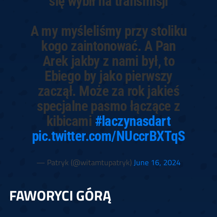
się wybił na transmisji
A my myśleliśmy przy stoliku
kogo zaintonować. A Pan
Arek jakby z nami był, to
Ebiego by jako pierwszy
zaczął. Może za rok jakieś
specjalne pasmo łączące z
kibicami
#laczynasdart
pic.twitter.com/NUccrBXTqS
— Patryk (@witamtupatryk)
June 16, 2024
FAWORYCI GÓRĄ