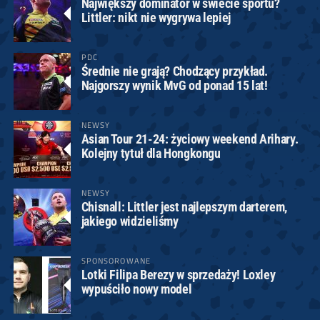
Największy dominator w świecie sportu?
Littler: nikt nie wygrywa lepiej
PDC
Średnie nie grają? Chodzący przykład.
Najgorszy wynik MvG od ponad 15 lat!
NEWSY
Asian Tour 21-24: życiowy weekend Arihary.
Kolejny tytuł dla Hongkongu
NEWSY
Chisnall: Littler jest najlepszym darterem,
jakiego widzieliśmy
SPONSOROWANE
Lotki Filipa Berezy w sprzedaży! Loxley
wypuściło nowy model