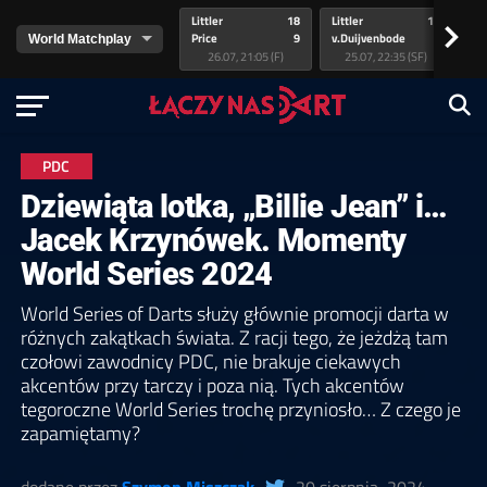
Littler
18
Littler
17
Pr
>
Price
9
v.Duijvenbode
5
va
26.07, 21:05 (F)
25.07, 22:35 (SF)
PDC
Dziewiąta lotka, „Billie Jean” i…
Jacek Krzynówek. Momenty
World Series 2024
World Series of Darts służy głównie promocji darta w
różnych zakątkach świata. Z racji tego, że jeżdżą tam
czołowi zawodnicy PDC, nie brakuje ciekawych
akcentów przy tarczy i poza nią. Tych akcentów
tegoroczne World Series trochę przyniosło… Z czego je
zapamiętamy?