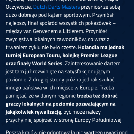
Oczywiście,
Dutch Darts Masters
przyniósł ze sobą
dużo dobrego pod kątem sportowym. Przyniósł
najlepszy finał spośród wszystkich pokazówek –
między van Gerwenem a Littlerem. Przyniósł
zwycięstwa lokalnych zawodników, co wraz z
trwaniem cyklu nie było częste.
Holandia ma jednak
turniej European Touru, kolejkę Premier League
oraz finały World Series
. Zainteresowanie dartem
jest tam już rozwinięte na satysfakcjonującym
poziomie. Z drugiej strony próżno jednak szukać
innego państwa w ich miejsce w Europie. Trzeba
pamiętać, że w danym regionie
trzeba też dobrać
graczy lokalnych na poziomie pozwalającym na
jakąkolwiek rywalizację
, być może należy
przychylniej spojrzeć w stronę Europy Południowej.
Reszta krajów nie odnotowała nic wartego uwagi pod