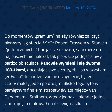
— PDC Darts (@OfficialPDC)
January 19, 2024
Do momentów „premium” należy również zaliczyć
pierwszy leg starcia
MvG
z Robem Crossem w Stanach
Zjednoczonych. Choć jak się okazało, sam mecz do
najlepszych nie należał, tak pierwsze podejścia były
bardzo obiecujące.
Panowie wymienili się dwoma
180-tkami
, doceniając swoje rzuty, zbili po wszystkim
„żółwika”. To bardzo rzadkie osiągnięcie, by rzucić
cztery maksy jeden po drugim. Blisko tego było w
pamiętnym finale mistrzostw świata między van
Gerwenem a Smithem, wtedy jednak Holender jedną
z potrójnych ulokował na dziewiętnastkach.