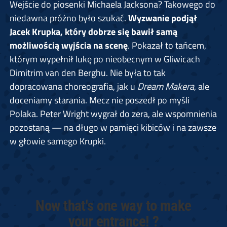
Wejście do piosenki Michaela Jacksona? Takowego do
niedawna próżno było szukać.
Wyzwanie podjął
Jacek Krupka, który dobrze się bawił samą
możliwością wyjścia na scenę
. Pokazał to tańcem,
którym wypełnił lukę po nieobecnym w Gliwicach
Dimitrim van den Berghu. Nie była to tak
dopracowana choreografia, jak u
Dream Makera
, ale
doceniamy starania. Mecz nie poszedł po myśli
Polaka. Peter Wright wygrał do zera, ale wspomnienia
pozostaną — na długo w pamięci kibiców i na zawsze
w głowie samego Krupki.
Now that's one way to make
your entrance! ?