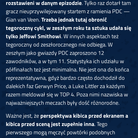
rozstawieni w danym epizodzie
. Tylko raz dotarł tam
gracz nieuprzywilejowany startem z ramienia PDC —
Gian van Veen.
Trzeba jednak tutaj obronić
tegoroczny cykl, w zeszłym roku ta sztuka udała się
tylko Jeffowi Smithowi
. W innych aspektach też
tegoroczny od zeszłorocznego nie odbiega. W
zeszłym jako gwiazdy PDC zaproszono 12
zawodników, a w tym 11. Statystyka ich udziału w
półfinałach też jest minimalna. Nie jest ona do końca
reprezentatywna, gdyż bardzo często dochodził do
dalekich faz Gerwyn Price, a Luke Littler za każdym
razem meldował się w TOP 4. Poza nimi nazwiska w
najważniejszych meczach były dość różnorodne.
Ważne jest, że
perspektywa kibica przed ekranem a
kibica przed sceną jest zupełnie inna
. Tego
pierwszego mogą męczyć powtórki podobnych