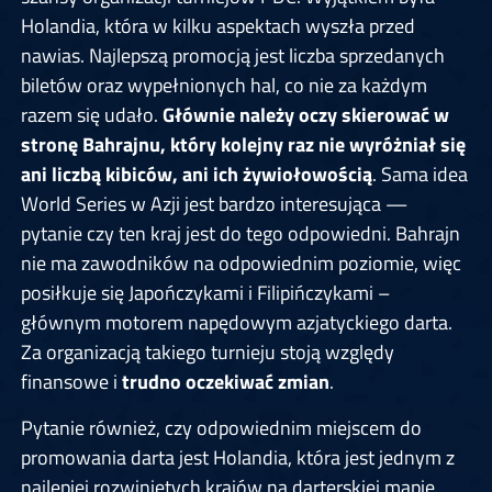
Holandia, która w kilku aspektach wyszła przed
nawias. Najlepszą promocją jest liczba sprzedanych
biletów oraz wypełnionych hal, co nie za każdym
razem się udało.
Głównie należy oczy skierować w
stronę Bahrajnu, który kolejny raz nie wyróżniał się
ani liczbą kibiców, ani ich żywiołowością
. Sama idea
World Series w Azji jest bardzo interesująca —
pytanie czy ten kraj jest do tego odpowiedni. Bahrajn
nie ma zawodników na odpowiednim poziomie, więc
posiłkuje się Japończykami i Filipińczykami –
głównym motorem napędowym azjatyckiego darta.
Za organizacją takiego turnieju stoją względy
finansowe i
trudno oczekiwać zmian
.
Pytanie również, czy odpowiednim miejscem do
promowania darta jest Holandia, która jest jednym z
najlepiej rozwiniętych krajów na darterskiej mapie.