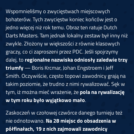
Wspomnieliśmy o zwycięstwach miejscowych
bohaterów. Tych zwycięstw koniec końców jest o
jedno więcej niż rok temu. Obraz ten ratuje Dutch
Darts Masters. Tam jednak lokalny zestaw był inny niż
zwykle. Złożony w większości z równie klasowych
graczy, co ci zaproszeni przez PDC. Jeśli spojrzymy
dalej, to
regionalne nazwiska odniosły zaledwie trzy
triumfy
— Boris Krcmar, Johan Engstroem i Jeff
Smith. Oczywiście, często topowi zawodnicy grają na
takim poziomie, że trudno z nimi rywalizować. Sęk w
tym, iż można mieć wrażenie, że
pola na rywalizację
w tym roku było wyjątkowo mało
.
Zaskoczeń w czołowej czwórce danego turnieju też
nie odnotowano.
Na 28 miejsc do obsadzenia w
półfinałach, 19 z nich zajmowali zawodnicy