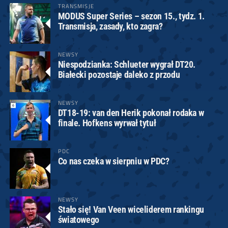
TRANSMISJE
MODUS Super Series – sezon 15., tydz. 1.
Transmisja, zasady, kto zagra?
NEWSY
Niespodzianka: Schlueter wygrał DT20.
Białecki pozostaje daleko z przodu
NEWSY
DT18-19: van den Herik pokonał rodaka w
finale. Hofkens wyrwał tytuł
PDC
Co nas czeka w sierpniu w PDC?
NEWSY
Stało się! Van Veen wiceliderem rankingu
światowego