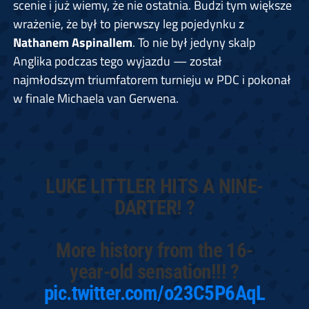
scenie i już wiemy, że nie ostatnia. Budzi tym większe
wrażenie, że był to pierwszy leg pojedynku z
Nathanem Aspinallem
. To nie był jedyny skalp
Anglika podczas tego wyjazdu — został
najmłodszym triumfatorem turnieju w PDC i pokonał
w finale Michaela van Gerwena.
LUKE LITTLER HITS A NINE-
DARTER! ?
More history from the 16-
year-old sensation!!! ?
pic.twitter.com/o23C5P6AqL