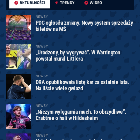
AKTUALNOŚCI
TRENDY
WIDEO
NEWSY
PDC ogłosiła zmiany. Nowy system sprzedaży
biletów na MŚ
NEWSY
„Urodzony, by wygrywać”. W Warrington
powstał mural Littlera
NEWSY
DRA opublikowała listę kar za ostatnie lata.
Na liście wiele gwiazd
NEWSY
„Niczym wylęgarnia much. To obrzydliwe”.
Crabtree o hali w Hildesheim
NEWSY