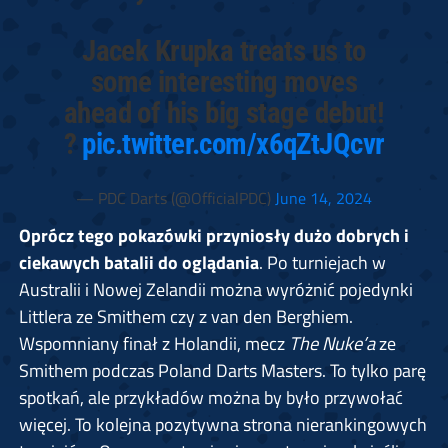
Jacek Krupka treats us to
some interesting moves
ahead of his big stage debut!
?
pic.twitter.com/x6qZtJQcvr
— PDC Darts (@OfficialPDC)
June 14, 2024
Oprócz tego pokazówki przyniosły dużo dobrych i
ciekawych batalii do oglądania
. Po turniejach w
Australii i Nowej Zelandii można wyróżnić pojedynki
Littlera ze Smithem czy z van den Berghiem.
Wspomniany finał z Holandii, mecz
The Nuke’a
ze
Smithem podczas Poland Darts Masters. To tylko parę
spotkań, ale przykładów można by było przywołać
więcej. To kolejna pozytywna strona nierankingowych