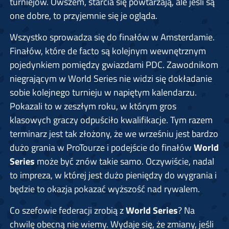
turniejów. Owszem, starcia się powtarzają, ale jeśli są
one dobre, to przyjemnie się je ogląda.
Wszystko sprowadza się do finałów w Amsterdamie.
Finałów, które de facto są kolejnym wewnętrznym
pojedynkiem pomiędzy gwiazdami PDC. Zawodnikom
niegrającym w World Series nie widzi się dokładanie
sobie kolejnego turnieju w napiętym kalendarzu.
Pokazali to w zeszłym roku, w którym gros
klasowych graczy odpuściło kwalifikacje. Tym razem
terminarz jest tak złożony, że we wrześniu jest bardzo
dużo grania w ProTourze i podejście do finałów
World
Series
może być znów takie samo. Oczywiście, nadal
to impreza, w której jest dużo pieniędzy do wygrania i
będzie to okazja pokazać wyższość nad rywalem.
Co szefowie federacji zrobią z
World Series
? Na
chwilę obecną nie wiemy. Wydaje się, że zmiany, jeśli