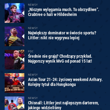
NEWSY
„Niczym wylęgarnia much. To obrzydliwe”.
Crabtree o hali w Hildesheim
NEWSY
Największy dominator w świecie sportu?
Littler: nikt nie wygrywa lepiej
PDC
Średnie nie grają? Chodzący przykład.
Najgorszy wynik MvG od ponad 15 lat!
NEWSY
Asian Tour 21-24: życiowy weekend Arihary.
Kolejny tytuł dla Hongkongu
NEWSY
Chisnall: Littler jest najlepszym darterem,
jakiego widzieliśmy