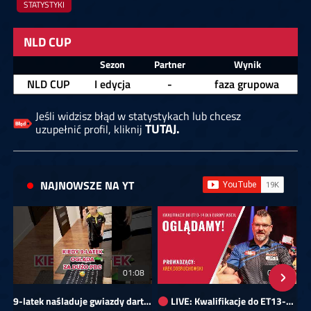
STATYSTYKI
NLD CUP
Zawodnik
Sezon
Partner
Wynik
NLD CUP
I edycja
-
faza grupowa
Jeśli widzisz błąd w statystykach lub chcesz
TUTAJ.
uzupełnić profil, kliknij
NAJNOWSZE NA YT
01:08
00:00
9-latek naśladuje gwiazdy darta!
LIVE: Kwalifikacje do ET13-14 dla Europy Wschodniej
Sk