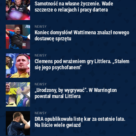
Samotność na własne życzenie. Wade
szczerze o relacjach i pracy dartera
NEWSY
Koniec domysłów! Wattimena znalazł nowego
dostawcę sprzętu
NEWSY
Clemens pod wrażeniem gry Littlera. „Stałem
się jego psychofanem”
NEWSY
„Urodzony, by wygrywać”. W Warrington
powstał mural Littlera
NEWSY
DRA opublikowała listę kar za ostatnie lata.
Na liście wiele gwiazd