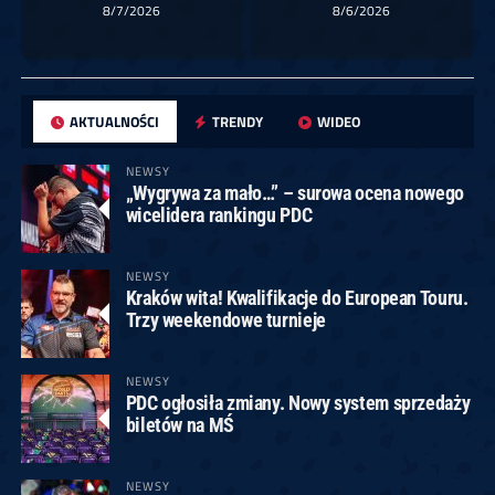
8/7/2026
8/6/2026
AKTUALNOŚCI
TRENDY
WIDEO
NEWSY
„Wygrywa za mało…” – surowa ocena nowego
wicelidera rankingu PDC
NEWSY
Kraków wita! Kwalifikacje do European Touru.
Trzy weekendowe turnieje
NEWSY
PDC ogłosiła zmiany. Nowy system sprzedaży
biletów na MŚ
NEWSY