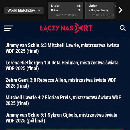
Littler
18
Littler
17
Pr
>
Price
9
v.Duijvenbode
5
va
26.07, 21:05 (F)
25.07, 22:35 (SF)
Jimmy van Schie 6:3 Mitchell Lawrie, mistrzostwa świata
WDF 2025 (finał)
Lerena Rietbergen 1:4 Deta Hedman, mistrzostwa świata
WDF 2025 (finał)
Zehra Gemi 3:0 Rebecca Allen, mistrzostwa świata WDF
2025 (finał)
Mitchell Lawrie 4:2 Florian Preis, mistrzostwa świata WDF
2025 (finał)
Jimmy van Schie 5:1 Sybren Gijbels, mistrzostwa świata
WDF 2025 (półfinał)