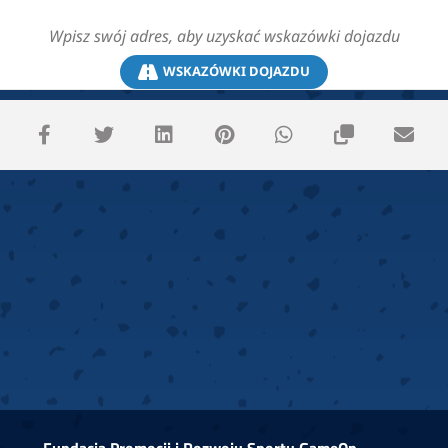
WSKAZÓWKI DOJAZDU
Fundacja Promocji i Rozwoju Sportu GameOn