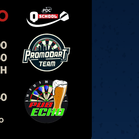
ney
3
Huybrechts
6
v.Duijvenbode
6
venhoven
6
S. Price
1
v.d.Weerd
3
0.07, 19:30 (R1)
10.07, 19:00 (R1)
10.07, 16:30 (R1)
lacek
6
Joyce
6
fin
5
Varila
1
0.07, 13:30 (R1)
10.07, 13:00 (R1)