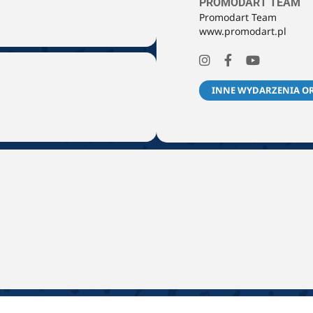
PROMODART TEAM
Promodart Team
www.promodart.pl
INNE WYDARZENIA O