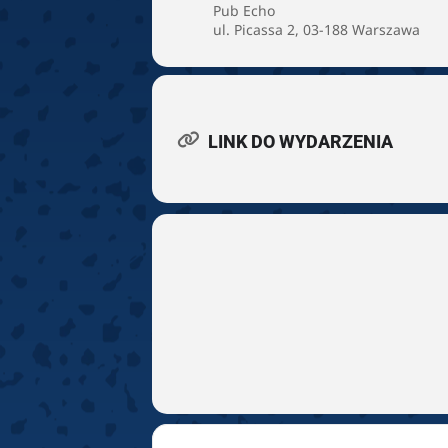
Pub Echo
ul. Picassa 2, 03-188 Warszawa
LINK DO WYDARZENIA