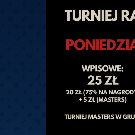
Springer
6
Doets
Labanauskas
2
Gruellich
10.07, 22:00 (R1)
10.07, 21:30 (R1
Wenig
2
Mansell
Brooks
6
Smejda
10.07, 16:00 (R1)
10.07, 15:30 (R1