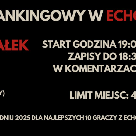
6
Cullen
6
Cross
3
O'Connor
5
Gur
4
Manby
4
Hopp
6
Białecki
6
Kui
)
10.07, 21:00 (R1)
10.07, 20:30 (R1)
10.07, 20:00 (R1)
1
6
Menzies
5
Gilding
5
Vandenbogaerde
2
Sed
1
Schmidt
6
Owen
6
Horvat
6
Grif
)
10.07, 15:00 (R1)
10.07, 14:30 (R1)
10.07, 14:00 (R1)
1