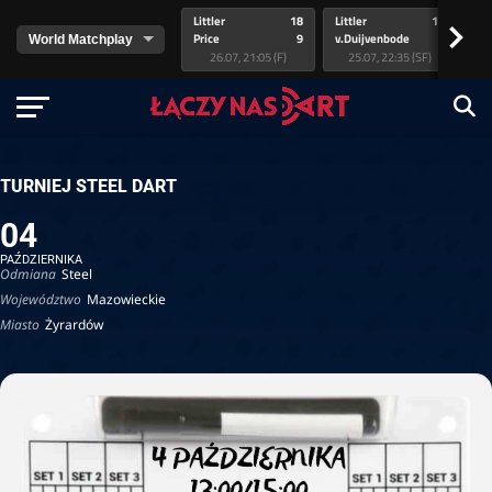
Littler
18
Littler
17
Pr
>
Price
9
v.Duijvenbode
5
va
26.07, 21:05 (F)
25.07, 22:35 (SF)
TURNIEJ STEEL DART
04
PAŹDZIERNIKA
Odmiana
Steel
Województwo
Mazowieckie
Miasto
Żyrardów