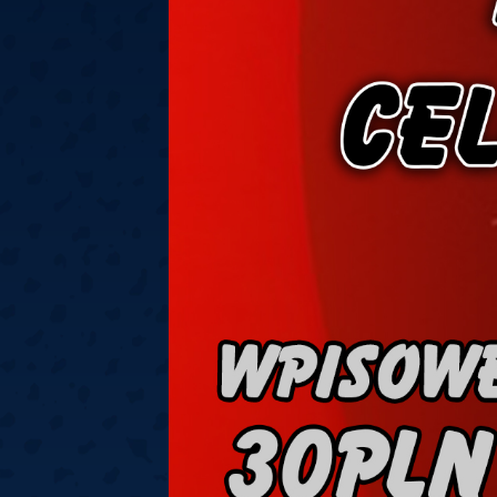
Springer
6
Doets
Labanauskas
2
Gruellich
10.07, 22:00 (R1)
10.07, 21:30 (R1
Wenig
2
Mansell
Brooks
6
Smejda
10.07, 16:00 (R1)
10.07, 15:30 (R1