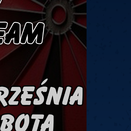
ney
3
Huybrechts
6
v.Duijvenbode
6
venhoven
6
S. Price
1
v.d.Weerd
3
0.07, 19:30 (R1)
10.07, 19:00 (R1)
10.07, 16:30 (R1)
lacek
6
Joyce
6
fin
5
Varila
1
0.07, 13:30 (R1)
10.07, 13:00 (R1)