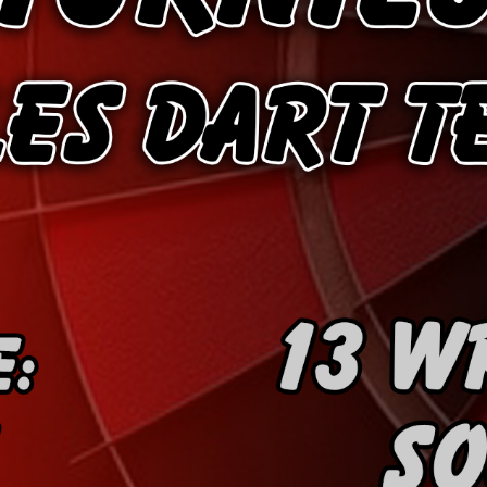
6
Cullen
6
Cross
3
O'Connor
5
Gur
4
Manby
4
Hopp
6
Białecki
6
Kui
)
10.07, 21:00 (R1)
10.07, 20:30 (R1)
10.07, 20:00 (R1)
1
6
Menzies
5
Gilding
5
Vandenbogaerde
2
Sed
1
Schmidt
6
Owen
6
Horvat
6
Grif
)
10.07, 15:00 (R1)
10.07, 14:30 (R1)
10.07, 14:00 (R1)
1