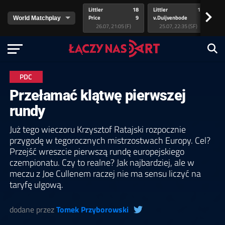
Littler
18
Littler
17
Pr
>
Price
9
v.Duijvenbode
5
va
26.07, 21:05 (F)
25.07, 22:35 (SF)
PDC
Przełamać klątwę pierwszej
rundy
Już tego wieczoru Krzysztof Ratajski rozpocznie
przygodę w tegorocznych mistrzostwach Europy. Cel?
Przejść wreszcie pierwszą rundę europejskiego
czempionatu. Czy to realne? Jak najbardziej, ale w
meczu z Joe Cullenem raczej nie ma sensu liczyć na
taryfę ulgową.
dodane przez
Tomek Przyborowski