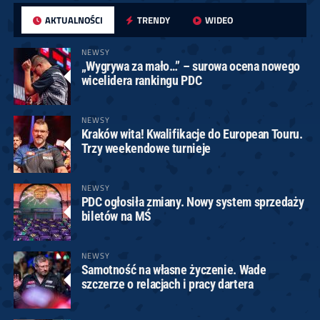
AKTUALNOŚCI
TRENDY
WIDEO
NEWSY
„Wygrywa za mało…” – surowa ocena nowego
wicelidera rankingu PDC
NEWSY
Kraków wita! Kwalifikacje do European Touru.
Trzy weekendowe turnieje
NEWSY
PDC ogłosiła zmiany. Nowy system sprzedaży
biletów na MŚ
NEWSY
Samotność na własne życzenie. Wade
szczerze o relacjach i pracy dartera