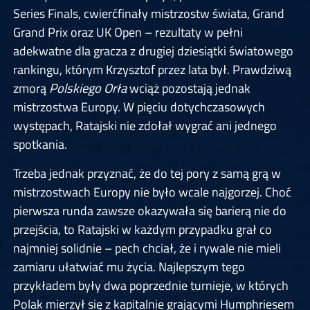
Series Finals, cwierćfinały mistrzostw świata, Grand
Grand Prix oraz UK Open – rezultaty w pełni
adekwatne dla gracza z drugiej dziesiątki światowego
rankingu, którym Krzysztof przez lata był. Prawdziwą
zmorą
Polskiego Orła
wciąż pozostają jednak
mistrzostwa Europy. W pięciu dotychczasowych
występach, Ratajski nie zdołał wygrać ani jednego
spotkania.
Trzeba jednak przyznać, że do tej pory z samą grą w
mistrzostwach Europy nie było wcale najgorzej. Choć
pierwsza runda zawsze okazywała się barierą nie do
przejścia, to Ratajski w każdym przypadku grał co
najmniej solidnie – pech chciał, że i rywale nie mieli
zamiaru ułatwiać mu życia. Najlepszym tego
przykładem były dwa poprzednie turnieje, w których
Polak mierzył się z kapitalnie grającymi Humphriesem