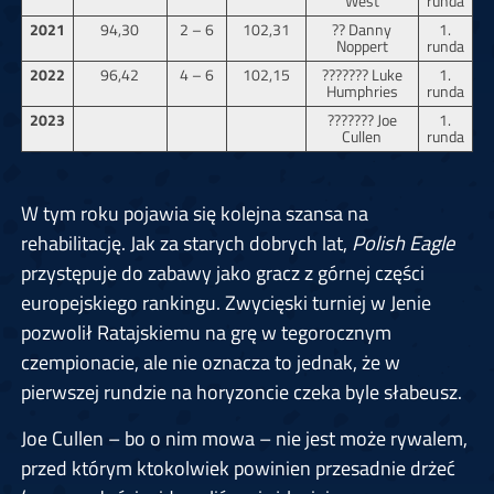
West
runda
2021
94,30
2 – 6
102,31
?? Danny
1.
Noppert
runda
2022
96,42
4 – 6
102,15
??????? Luke
1.
Humphries
runda
2023
??????? Joe
1.
Cullen
runda
W tym roku pojawia się kolejna szansa na
rehabilitację. Jak za starych dobrych lat,
Polish Eagle
przystępuje do zabawy jako gracz z górnej części
europejskiego rankingu. Zwycięski turniej w Jenie
pozwolił Ratajskiemu na grę w tegorocznym
czempionacie, ale nie oznacza to jednak, że w
pierwszej rundzie na horyzoncie czeka byle słabeusz.
Joe Cullen – bo o nim mowa – nie jest może rywalem,
przed którym ktokolwiek powinien przesadnie drżeć