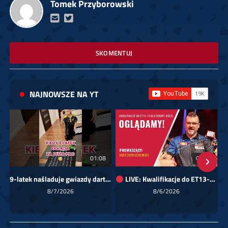
Tomek Przyborowski
SKOMENTUJ
NAJNOWSZE NA YT
01:08
00:00
9-latek naśladuje gwiazdy darta!
LIVE: Kwalifikacje do ET13-14 dla Europy Wschodniej
Sk
8/7/2026
8/6/2026