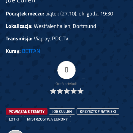
Początek meczu:
piątek (27.10), ok. godz. 19:30
Lokalizacja:
Westfalenhallen, Dortmund
Transmisja:
Viaplay, PDC.TV
Kursy:
BETFAN
0
Oceń artykuł!
POWIĄZANE TEMATY
JOE CULLEN
KRZYSZTOF RATAJSKI
LOTKI
MISTRZOSTWA EUROPY