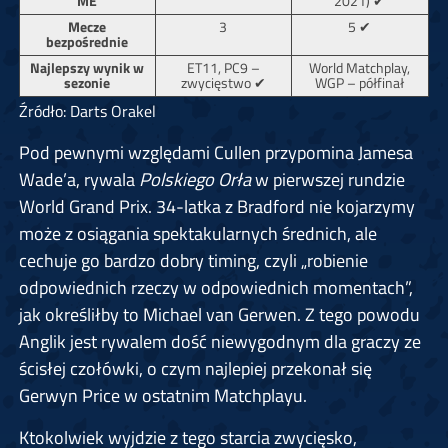
ME
2021) ✔
Mecze
3
5 ✔
bezpośrednie
Najlepszy wynik w
ET11, PC9 –
World Matchplay,
sezonie
zwycięstwo ✔
WGP – półfinał
Źródło: Darts Orakel
Pod pewnymi względami Cullen przypomina Jamesa
Wade’a, rywala
Polskiego Orła
w pierwszej rundzie
World Grand Prix. 34-latka z Bradford nie kojarzymy
może z osiągania spektakularnych średnich, ale
cechuje go bardzo dobry timing, czyli „robienie
odpowiednich rzeczy w odpowiednich momentach”,
jak określiłby to Michael van Gerwen. Z tego powodu
Anglik jest rywalem dość niewygodnym dla graczy ze
ścisłej czołówki, o czym najlepiej przekonał się
Gerwyn Price w ostatnim Matchplayu.
Ktokolwiek wyjdzie z tego starcia zwycięsko,