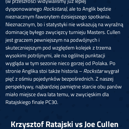
(w przeszłości widywaliśmy już lepiej
dysponowanego
Rockstara)
, ale to Anglik będzie
nieznacznym faworytem dzisiejszego spotkania.
Nieznacznym, bo i statystyki nie wskazują na wyraźną
dominację byłego zwycięzcy turnieju Masters. Cullen
jest graczem pewniejszym na podwójnych i
skuteczniejszym pod względem kolejek z trzema
wysokimi potrójnymi, ale na ogólnej punktacji
wygląda w tym sezonie nieco gorzej od Polaka. Po
stronie Anglika stoi także historia –
Rockstar
wygrał
pięć z ośmiu pojedynków bezpośrednich. Z naszej
perspektywy, najbardziej pamiętne starcie obu panów
miało miejsce dwa lata temu, w zwycięskim dla
Ratajskiego finale PC30.
Krzysztof Ratajski vs Joe Cullen