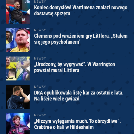
NEWSY
Koniec domysłów! Wattimena znalazł nowego
dostawcę sprzętu
NEWSY
Clemens pod wrażeniem gry Littlera. „Stałem
się jego psychofanem”
NEWSY
„Urodzony, by wygrywać”. W Warrington
powstał mural Littlera
NEWSY
DRA opublikowała listę kar za ostatnie lata.
Na liście wiele gwiazd
NEWSY
„Niczym wylęgarnia much. To obrzydliwe”.
Crabtree o hali w Hildesheim