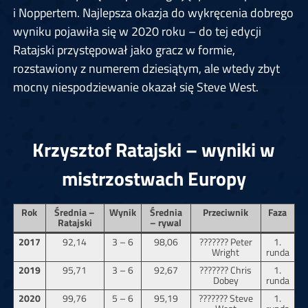
i Noppertem. Najlepsza okazja do wykręcenia dobrego
wyniku pojawiła się w 2020 roku – do tej edycji
Ratajski przystępował jako gracz w formie,
rozstawiony z numerem dziesiątym, ale wtedy zbyt
mocny niespodziewanie okazał się Steve West.
Krzysztof Ratajski – wyniki w
mistrzostwach Europy
Rok
Średnia –
Wynik
Średnia
Przeciwnik
Faza
Ratajski
– rywal
2017
92,14
3 – 6
98,06
??????? Peter
1.
Wright
runda
2019
95,71
3 – 6
92,67
??????? Chris
1.
Dobey
runda
2020
99,76
5 – 6
95,19
??????? Steve
1.