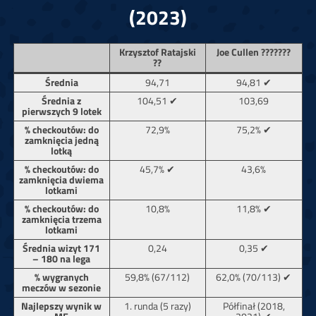
(2023)
Krzysztof Ratajski
Joe Cullen ???????
??
Średnia
94,71
94,81 ✔
Średnia z
104,51 ✔
103,69
pierwszych 9 lotek
% checkoutów: do
72,9%
75,2% ✔
zamknięcia jedną
lotką
% checkoutów: do
45,7% ✔
43,6%
zamknięcia dwiema
lotkami
% checkoutów: do
10,8%
11,8% ✔
zamknięcia trzema
lotkami
Średnia wizyt 171
0,24
0,35 ✔
– 180 na lega
% wygranych
59,8% (67/112)
62,0% (70/113) ✔
meczów w sezonie
Najlepszy wynik w
1. runda (5 razy)
Półfinał (2018,