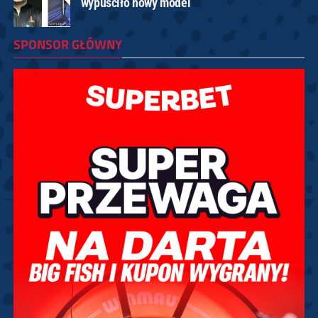
wypuściło nowy model
SPONSOR GŁÓWNY