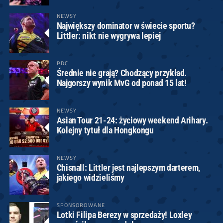
NEWSY
Największy dominator w świecie sportu?
Littler: nikt nie wygrywa lepiej
PDC
Średnie nie grają? Chodzący przykład.
Najgorszy wynik MvG od ponad 15 lat!
NEWSY
Asian Tour 21-24: życiowy weekend Arihary.
Kolejny tytuł dla Hongkongu
NEWSY
Chisnall: Littler jest najlepszym darterem,
jakiego widzieliśmy
SPONSOROWANE
Lotki Filipa Berezy w sprzedaży! Loxley