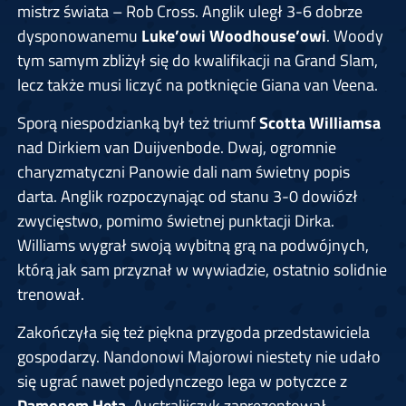
mistrz świata – Rob Cross. Anglik uległ 3-6 dobrze
dysponowanemu
Luke’owi Woodhouse’owi
. Woody
tym samym zbliżył się do kwalifikacji na Grand Slam,
lecz także musi liczyć na potknięcie Giana van Veena.
Sporą niespodzianką był też triumf
Scotta Williamsa
nad Dirkiem van Duijvenbode. Dwaj, ogromnie
charyzmatyczni Panowie dali nam świetny popis
darta. Anglik rozpoczynając od stanu 3-0 dowiózł
zwycięstwo, pomimo świetnej punktacji Dirka.
Williams wygrał swoją wybitną grą na podwójnych,
którą jak sam przyznał w wywiadzie, ostatnio solidnie
trenował.
Zakończyła się też piękna przygoda przedstawiciela
gospodarzy. Nandonowi Majorowi niestety nie udało
się ugrać nawet pojedynczego lega w potyczce z
Damonem Hetą
. Australijczyk zaprezentował