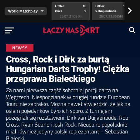
Littler
18
Littler
17
Pr
>
Price
9
v.Duijvenbode
5
va
26.07, 21:05 (F)
25.07, 22:35 (SF)
NEWSY
Cross, Rock i Dirk za burtą
Hungarian Darts Trophy! Ciężka
przeprawa Białeckiego
Za nami pierwsza część sobotniej porcji darta na
Węgrzech. Niespodzianek w drugiej rundzie European
Touru nie zabrakło. Można nawet stwierdzić, że jak na
osiem pojedynków było ich sporo. Z turniejem
pożegnali się rozstawieni: Dirk van Duijvenbode, Rob
Cross, Ryan Searle i Josh Rock. Nieudane popołudnie
miał również jedyny polski reprezentant – Sebastian
Białecki.