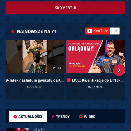
SKOMENTUJ
NAJNOWSZE NA YT
01:08
00:00
9-latek naśladuje gwiazdy darta!
LIVE: Kwalifikacje do ET13-14 dla Europy Wschodniej
Sk
8/7/2026
8/6/2026
AKTUALNOŚCI
TRENDY
WIDEO
NEWSY