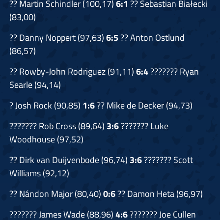
?? Martin Schindler (100,17)
6:1
?? Sebastian Białecki
(83,00)
?? Danny Noppert (97,63)
6:5
?? Anton Ostlund
(86,57)
?? Rowby-John Rodriguez (91,11)
6:4
???????
Ryan
Searle (94,14)
? Josh Rock (90,85)
1:6
?? Mike de Decker (94,73)
???????
Rob Cross (89,64)
3:6
??????? Luke
Woodhouse (97,52)
?? Dirk van Duijvenbode (96,74)
3:6
??????? Scott
Williams (92,12)
?? Nándon Major (80,40)
0:6
?? Damon Heta (96,97)
???????
James Wade (88,96)
4:6
???????
Joe Cullen