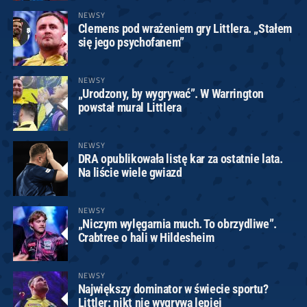
NEWSY
Clemens pod wrażeniem gry Littlera. „Stałem
się jego psychofanem”
NEWSY
„Urodzony, by wygrywać”. W Warrington
powstał mural Littlera
NEWSY
DRA opublikowała listę kar za ostatnie lata.
Na liście wiele gwiazd
NEWSY
„Niczym wylęgarnia much. To obrzydliwe”.
Crabtree o hali w Hildesheim
NEWSY
Największy dominator w świecie sportu?
Littler: nikt nie wygrywa lepiej