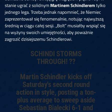
stanie ugrać z solidnym
Martinem Schindlerem
tylko
jednego lega. Trzeba jednak napomnieć, że Niemiec
zaprezentował się fenomenalnie, notując najwyższą
średnią w ciągu całej sesji. „Bolt” musiałby wspiąć się
na wyżyny swoich umiejętności, aby poważnie
zagrozić dzisiejszemu Schindlerowi.
SCHINDI STORMS
THROUGH! ??
Martin Schindler kicks off
Saturday's second round
action in style, posting a ton-
plus average to sweep aside
Sebastian Bialecki 6-1 and