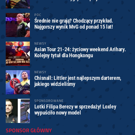
PDC
Średnie nie grają? Chodzący przykład.
Najgorszy wynik MvG od ponad 15 lat!
NEWSY
Asian Tour 21-24: życiowy weekend Arihary.
Kolejny tytuł dla Hongkongu
NEWSY
Chisnall: Littler jest najlepszym darterem,
jakiego widzieliśmy
SPONSOROWANE
Lotki Filipa Berezy w sprzedaży! Loxley
wypuściło nowy model
SPONSOR GŁÓWNY