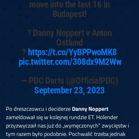
move into the last 16 in
Budapest!
? Danny Noppert v Anton
Ostlund
?
https://t.co/YyBPPwoMK8
pic.twitter.com/308dx9M2Ww
— PDC Darts (@OfficialPDC)
September 23, 2023
Po dreszczowcu i deciderze
Danny Noppert
zameldował się w kolejnej rundzie ET. Holender
przyzwyczaił nas już do „wymęczonych” zwycięstw i
tym razem było podobnie. Pochwalić trzeba jednak