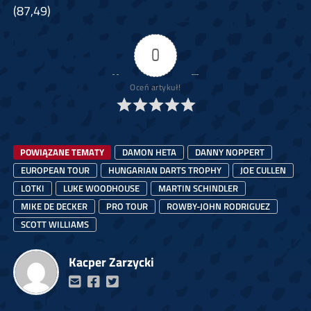
(87,49)
0
Oceń artykuł!
POWIĄZANE TEMATY
DAMON HETA
DANNY NOPPERT
EUROPEAN TOUR
HUNGARIAN DARTS TROPHY
JOE CULLEN
LOTKI
LUKE WOODHOUSE
MARTIN SCHINDLER
MIKE DE DECKER
PRO TOUR
ROWBY-JOHN RODRIGUEZ
SCOTT WILLIAMS
Kacper Zarzycki