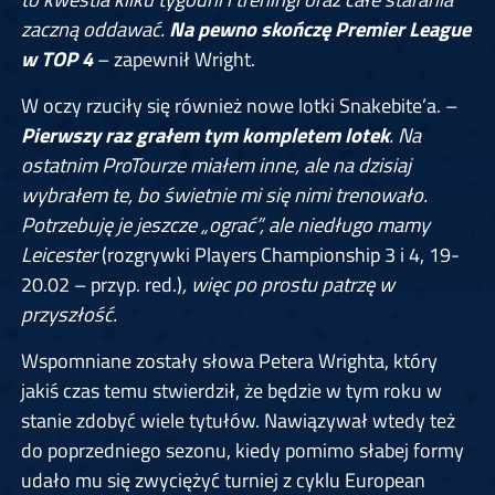
zaczną oddawać.
Na pewno skończę Premier League
w TOP 4
– zapewnił Wright.
W oczy rzuciły się również nowe lotki Snakebite’a. –
Pierwszy raz grałem tym kompletem lotek
. Na
ostatnim ProTourze miałem inne, ale na dzisiaj
wybrałem te, bo świetnie mi się nimi trenowało.
Potrzebuję je jeszcze „ograć”, ale niedługo mamy
Leicester
(rozgrywki Players Championship 3 i 4, 19-
20.02 – przyp. red.)
, więc po prostu patrzę w
przyszłość.
Wspomniane zostały słowa Petera Wrighta, który
jakiś czas temu stwierdził, że będzie w tym roku w
stanie zdobyć wiele tytułów. Nawiązywał wtedy też
do poprzedniego sezonu, kiedy pomimo słabej formy
udało mu się zwyciężyć turniej z cyklu European