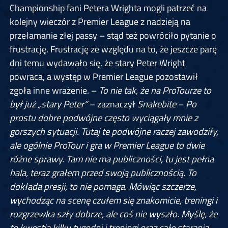
Championship fani Petera Wrighta mogli patrzeć na
kolejny wieczór z Premier League z nadzieją na
przełamanie złej passy – stąd też powróciło pytanie o
frustrację. Frustrację ze względu na to, że jeszcze parę
dni temu wydawało się, że stary Peter Wright
powraca, a występ w Premier League pozostawił
zgoła inne wrażenie. –
To nie tak, że na ProTourze to
był już „stary Peter”
– zaznaczył
Snakebite
–
Po
prostu dobre podwójne często wyciągały mnie z
gorszych sytuacji. Tutaj te podwójne raczej zawodziły,
ale ogólnie ProTour i gra w Premier League to dwie
różne sprawy. Tam nie ma publiczności, tu jest pełna
hala, teraz grałem przed swoją publicznością. To
dokłada presji, to nie pomaga. Mówiąc szczerze,
wychodząc na scenę czułem się znakomicie, treningi i
rozgrzewka szły dobrze, ale coś nie wyszło. Myślę, że
to kwestia kilku tygodni i treningi oraz całe starania