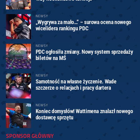
NEWSY
„Wygrywa za mało…” – surowa ocena nowego
wicelidera rankingu PDC
NEWSY
PDC ogłosiła zmiany. Nowy system sprzedaży
biletów na MŚ
NEWSY
Samotność na własne życzenie. Wade
szczerze o relacjach i pracy dartera
NEWSY
Koniec domysłów! Wattimena znalazł nowego
dostawcę sprzętu
SPONSOR GŁÓWNY