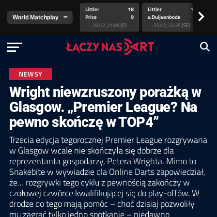
Littler
18
Littler
17
Pr
>
Price
9
v.Duijvenbode
5
va
26.07, 21:05 (F)
25.07, 22:35 (SF)
NEWSY
Wright niewzruszony porażką w
Glasgow. „Premier League? Na
pewno skończę w TOP4”
Trzecia edycja tegorocznej Premier League rozgrywana
w Glasgow wcale nie skończyła się dobrze dla
reprezentanta gospodarzy, Petera Wrighta. Mimo to
Snakebite w wywiadzie dla Online Darts zapowiedział,
że… rozgrywki tego cyklu z pewnością zakończy w
czołowej czwórce kwalifikującej się do play-offów. W
drodze do tego mają pomóc – choć dzisiaj pozwoliły
mu zagrać tylko jedno spotkanie – niedawno