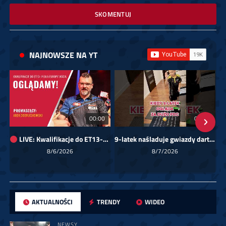
SKOMENTUJ
NAJNOWSZE NA YT
00:00
01:08
LIVE: Kwalifikacje do ET13-14 dla Europy Wschodniej
9-latek naśladuje gwiazdy darta!
Sk
8/6/2026
8/7/2026
AKTUALNOŚCI
TRENDY
WIDEO
NEWSY