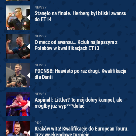
NEWSY
Stanęło na finale. Herberg był bliski awansu
do ET14
NEWSY
O mecz od awansu… Kciuk najlepszym z
Polaków w kwalifikacjach ET13
NEWSY
PDCN&B: Haavisto po raz drugi. Kwalifikacja
dla Danii
NEWSY
Aspinall: Littler? To mój dobry kumpel, ale
mógłby już wyp***dalać
PDC
Kraków wita! Kwalifikacje do European Touru.
Trzy weekendowe turnieje