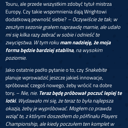
Touru, ale przede wszystkim zdobyć tytuł mistrza
Europy. Czy takie wspomnienia dają Wrightowi
dodatkową pewność siebie?
– Oczywiście że tak; w
zeszłym sezonie grałem naprawdę marnie, ale udało
mi się kilka razy zebrać w sobie i odnieść te
zwycięstwa. W tym roku
mam nadzieję, że moja
forma będzie bardziej stabilna
, na wysokim
poziomie.
Jako ostatnie padło pytanie o to, czy
Snakebite
planuje wprowadzić jeszcze jakieś innowacje,
spróbować czegoś nowego, żeby wrócić na dobre
tory. –
Nie, nie.
Teraz będę próbował poczuć lepiej te
lotki
. Wydawało mi się, że teraz to była najlepsza
okazja, żeby je wypróbować. Mogłem co prawda
wziąć te, z którymi doszedłem do półfinału Players
Championship, ale kiedy poczułem ten komplet w