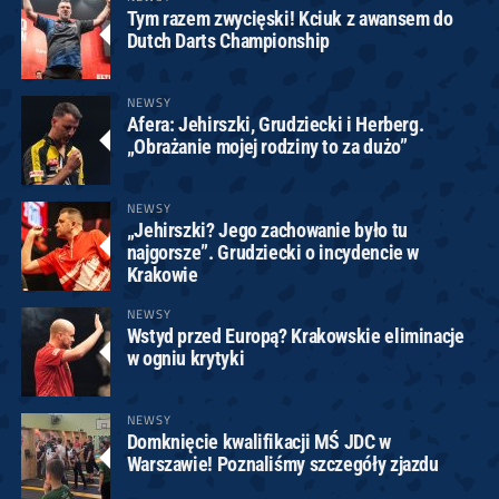
Tym razem zwycięski! Kciuk z awansem do
Dutch Darts Championship
NEWSY
Afera: Jehirszki, Grudziecki i Herberg.
„Obrażanie mojej rodziny to za dużo”
NEWSY
„Jehirszki? Jego zachowanie było tu
najgorsze”. Grudziecki o incydencie w
Krakowie
NEWSY
Wstyd przed Europą? Krakowskie eliminacje
w ogniu krytyki
NEWSY
Domknięcie kwalifikacji MŚ JDC w
Warszawie! Poznaliśmy szczegóły zjazdu