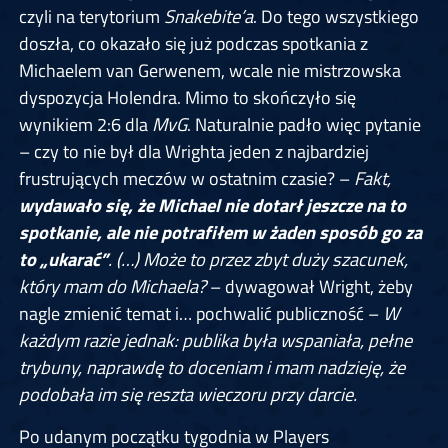
czyli na terytorium
Snakebite’a
. Do tego wszystkiego
doszła, co okazało się już podczas spotkania z
Michaelem van Gerwenem, wcale nie mistrzowska
dyspozycja Holendra. Mimo to skończyło się
wynikiem 2:6 dla
MvG
. Naturalnie padło więc pytanie
– czy to nie był dla Wrighta jeden z najbardziej
frustrujących meczów w ostatnim czasie? –
Fakt,
wydawało się, że Michael nie dotarł jeszcze na to
spotkanie, ale nie potrafiłem w żaden sposób go za
to „ukarać”
. (…) Może to przez zbyt duży szacunek,
który mam do Michaela?
– dywagował Wright, żeby
nagle zmienić temat i… pochwalić publiczność –
W
każdym razie jednak: publika była wspaniała, pełne
trybuny, naprawdę to doceniam i mam nadzieję, że
podobała im się reszta wieczoru przy darcie.
Po udanym początku tygodnia w Players